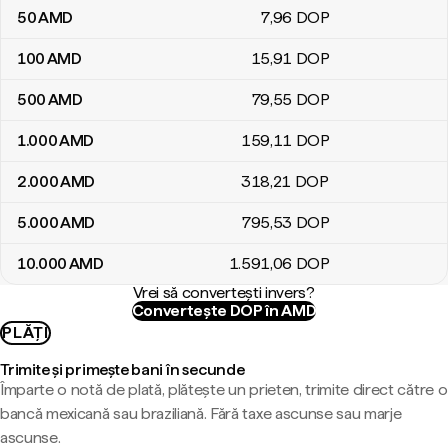
50
AMD
7
,96
DOP
100
AMD
15
,91
DOP
500
AMD
79
,55
DOP
1.000
AMD
159
,11
DOP
2.000
AMD
318
,21
DOP
5.000
AMD
795
,53
DOP
10.000
AMD
1.591
,06
DOP
Vrei să convertești invers?
Convertește DOP în AMD
PLĂȚI
Trimite și primește bani în secunde
Împarte o notă de plată, plătește un prieten, trimite direct către o
bancă mexicană sau braziliană. Fără taxe ascunse sau marje
ascunse.