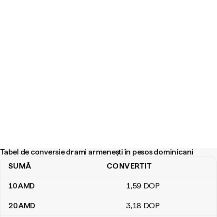
Tabel de conversie drami armenești în pesos dominicani
SUMĂ
CONVERTIT
Tabel de conversie drami armenești în pesos dominicani
10
AMD
1
,59
DOP
20
AMD
3
,18
DOP