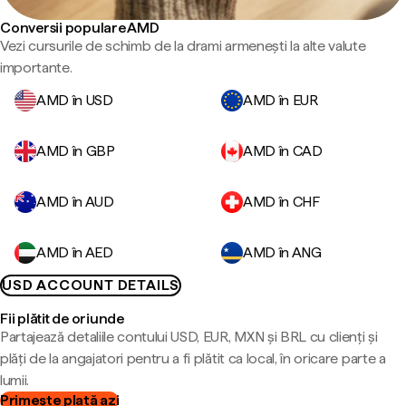
Conversii populare AMD
Vezi cursurile de schimb de la drami armenești la alte valute
importante.
AMD în USD
AMD în EUR
AMD în GBP
AMD în CAD
AMD în AUD
AMD în CHF
AMD în AED
AMD în ANG
USD ACCOUNT DETAILS
Fii plătit de oriunde
Partajează detaliile contului USD, EUR, MXN și BRL cu clienți și
plăți de la angajatori pentru a fi plătit ca local, în oricare parte a
lumii.
Primește plată azi