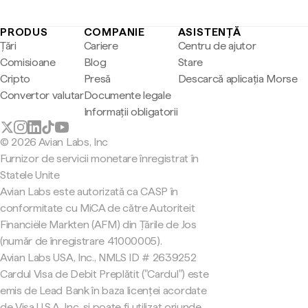
PRODUS
COMPANIE
ASISTENȚĂ
Țări
Cariere
Centru de ajutor
Comisioane
Blog
Stare
Cripto
Presă
Descarcă aplicația Morse
Convertor valutar
Documente legale
Informații obligatorii
© 2026 Avian Labs, Inc
Furnizor de servicii monetare înregistrat în
Statele Unite
Avian Labs este autorizată ca CASP în
conformitate cu MiCA de către Autoriteit
Financiële Markten (AFM) din Țările de Jos
(număr de înregistrare 41000005).
Avian Labs USA, Inc., NMLS ID # 2639252
Cardul Visa de Debit Preplătit ("Cardul") este
emis de Lead Bank în baza licenței acordate
de Visa U.S.A. Inc. și poate fi utilizat oriunde