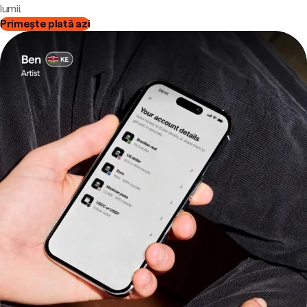
lumii.
Primește plată azi