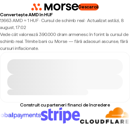
Descarcă
Convertește AMD în HUF
1,1663 AMD ≈ 1 HUF · Cursul de schimb real
·
Actualizat astăzi, 8
august, 17:02
Vede cât valorează 390.000 dram armenesc în forint la cursul de
schimb real. Trimite bani cu Morse — fără adaosuri ascunse, fără
cursuri inflacionate.
Construit cu parteneri financi de încredere