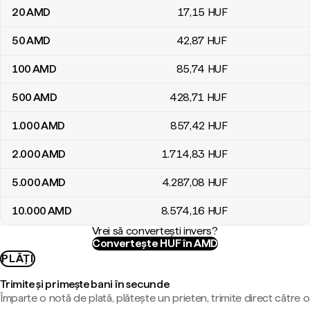
20
AMD
17
,15
HUF
50
AMD
42
,87
HUF
100
AMD
85
,74
HUF
500
AMD
428
,71
HUF
1.000
AMD
857
,42
HUF
2.000
AMD
1.714
,83
HUF
5.000
AMD
4.287
,08
HUF
10.000
AMD
8.574
,16
HUF
Vrei să convertești invers?
Convertește HUF în AMD
PLĂȚI
Trimite și primește bani în secunde
Împarte o notă de plată, plătește un prieten, trimite direct către o