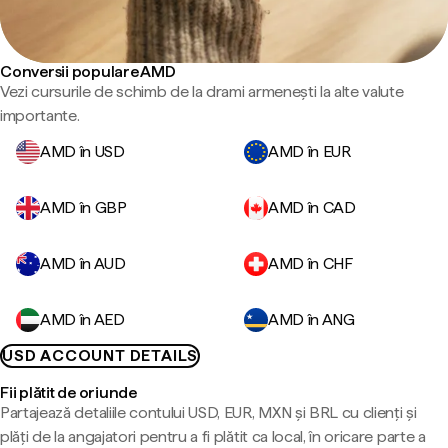
Conversii populare AMD
Vezi cursurile de schimb de la drami armenești la alte valute
importante.
AMD în USD
AMD în EUR
AMD în GBP
AMD în CAD
AMD în AUD
AMD în CHF
AMD în AED
AMD în ANG
USD ACCOUNT DETAILS
Fii plătit de oriunde
Partajează detaliile contului USD, EUR, MXN și BRL cu clienți și
plăți de la angajatori pentru a fi plătit ca local, în oricare parte a