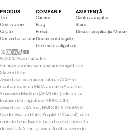
PRODUS
COMPANIE
ASISTENȚĂ
Țări
Cariere
Centru de ajutor
Comisioane
Blog
Stare
Cripto
Presă
Descarcă aplicația Morse
Convertor valutar
Documente legale
Informații obligatorii
© 2026 Avian Labs, Inc
Furnizor de servicii monetare înregistrat în
Statele Unite
Avian Labs este autorizată ca CASP în
conformitate cu MiCA de către Autoriteit
Financiële Markten (AFM) din Țările de Jos
(număr de înregistrare 41000005).
Avian Labs USA, Inc., NMLS ID # 2639252
Cardul Visa de Debit Preplătit ("Cardul") este
emis de Lead Bank în baza licenței acordate
de Visa U.S.A. Inc. și poate fi utilizat oriunde