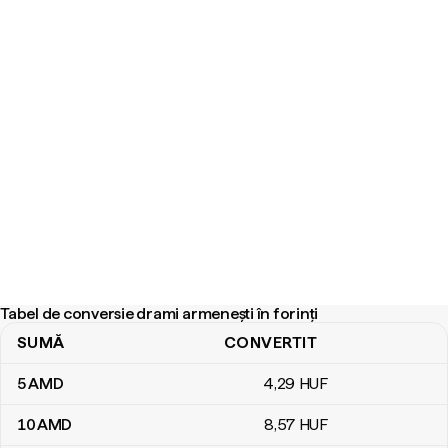
Tabel de conversie drami armenești în forinți
SUMĂ
CONVERTIT
Tabel de conversie drami armenești în forinți
5
AMD
4
,29
HUF
10
AMD
8
,57
HUF