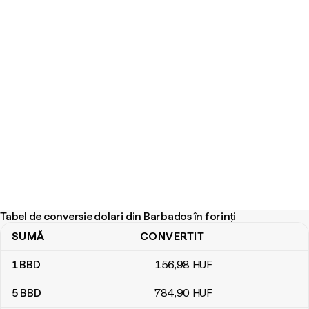
Tabel de conversie dolari din Barbados în forinți
SUMĂ
CONVERTIT
Tabel de conversie dolari din Barbados în forinți
1
BBD
156
,98
HUF
5
BBD
784
,90
HUF