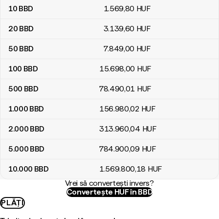
10
BBD
1.569
,80
HUF
20
BBD
3.139
,60
HUF
50
BBD
7.849
,00
HUF
100
BBD
15.698
,00
HUF
500
BBD
78.490
,01
HUF
1.000
BBD
156.980
,02
HUF
2.000
BBD
313.960
,04
HUF
5.000
BBD
784.900
,09
HUF
10.000
BBD
1.569.800
,18
HUF
Vrei să convertești invers?
Convertește HUF în BBD
PLĂȚI