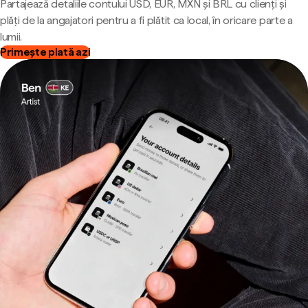
Partajează detaliile contului USD, EUR, MXN și BRL cu clienți și
plăți de la angajatori pentru a fi plătit ca local, în oricare parte a
lumii.
Primește plată azi