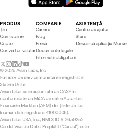
PRODUS
COMPANIE
ASISTENȚĂ
Țări
Cariere
Centru de ajutor
Comisioane
Blog
Stare
Cripto
Presă
Descarcă aplicația Morse
Convertor valutar
Documente legale
Informații obligatorii
© 2026 Avian Labs, Inc
Furnizor de servicii monetare înregistrat în
Statele Unite
Avian Labs este autorizată ca CASP în
conformitate cu MiCA de către Autoriteit
Financiële Markten (AFM) din Țările de Jos
(număr de înregistrare 41000005).
Avian Labs USA, Inc., NMLS ID # 2639252
Cardul Visa de Debit Preplătit ("Cardul") este