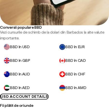
Conversii populare BBD
Vezi cursurile de schimb de la dolari din Barbados la alte valute
importante.
BBD în USD
BBD în EUR
BBD în GBP
BBD în CAD
BBD în AUD
BBD în CHF
BBD în AED
BBD în AMD
USD ACCOUNT DETAILS
Fii plătit de oriunde