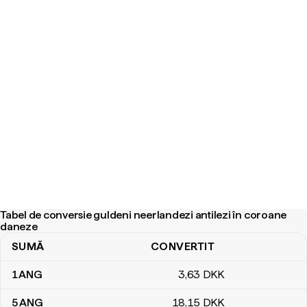
Tabel de conversie guldeni neerlandezi antilezi în coroane
daneze
SUMĂ
CONVERTIT
Tabel de conversie guldeni neerlandezi antilezi în coroane danez
1
ANG
3
,63
DKK
5
ANG
18
,15
DKK