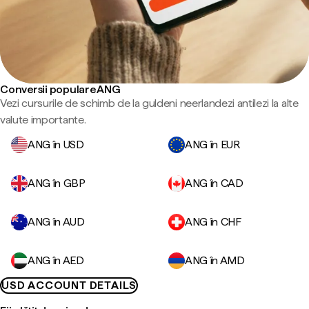
Conversii populare ANG
Vezi cursurile de schimb de la guldeni neerlandezi antilezi la alte
valute importante.
ANG în USD
ANG în EUR
ANG în GBP
ANG în CAD
ANG în AUD
ANG în CHF
ANG în AED
ANG în AMD
USD ACCOUNT DETAILS