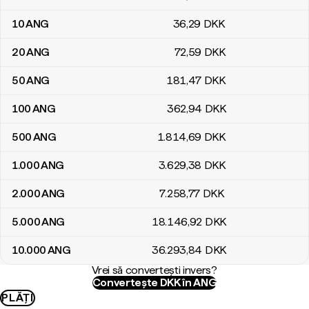
10
ANG
36
,29
DKK
20
ANG
72
,59
DKK
50
ANG
181
,47
DKK
100
ANG
362
,94
DKK
500
ANG
1.814
,69
DKK
1.000
ANG
3.629
,38
DKK
2.000
ANG
7.258
,77
DKK
5.000
ANG
18.146
,92
DKK
10.000
ANG
36.293
,84
DKK
Vrei să convertești invers?
Convertește DKK în ANG
PLĂȚI