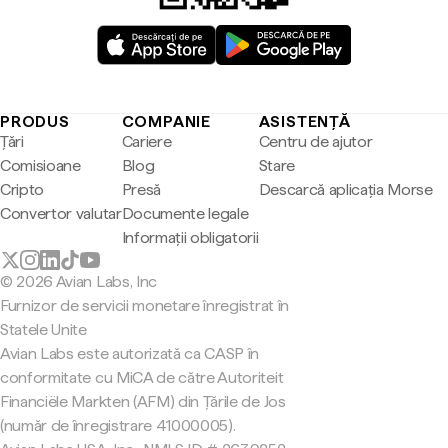
PRODUS
COMPANIE
ASISTENȚĂ
Țări
Cariere
Centru de ajutor
Comisioane
Blog
Stare
Cripto
Presă
Descarcă aplicația Morse
Convertor valutar
Documente legale
Informații obligatorii
© 2026 Avian Labs, Inc
Furnizor de servicii monetare înregistrat în
Statele Unite
Avian Labs este autorizată ca CASP în
conformitate cu MiCA de către Autoriteit
Financiële Markten (AFM) din Țările de Jos
(număr de înregistrare 41000005).