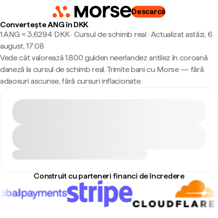
Descarcă
Convertește ANG în DKK
1 ANG ≈ 3,6294 DKK · Cursul de schimb real
·
Actualizat astăzi, 6
august, 17:08
Vede cât valorează 1.800 gulden neerlandez antilez în coroană
daneză la cursul de schimb real. Trimite bani cu Morse — fără
adaosuri ascunse, fără cursuri inflacionate.
Construit cu parteneri financi de încredere