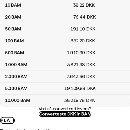
10
BAM
38
,22
DKK
20
BAM
76
,44
DKK
50
BAM
191
,10
DKK
100
BAM
382
,20
DKK
500
BAM
1.910
,99
DKK
1.000
BAM
3.821
,98
DKK
2.000
BAM
7.643
,96
DKK
5.000
BAM
19.109
,89
DKK
10.000
BAM
38.219
,78
DKK
Vrei să convertești invers?
Convertește DKK în BAM
PLĂȚI