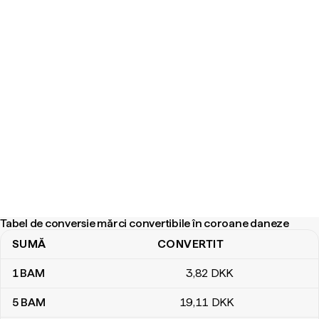
Tabel de conversie mărci convertibile în coroane daneze
SUMĂ
CONVERTIT
Tabel de conversie mărci convertibile în coroane daneze
1
BAM
3
,82
DKK
5
BAM
19
,11
DKK