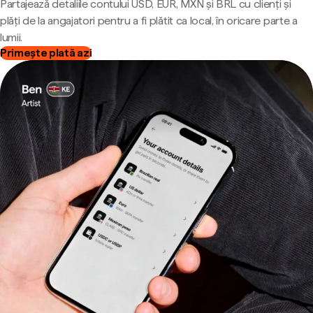
Partajează detaliile contului USD, EUR, MXN și BRL cu clienți și
plăți de la angajatori pentru a fi plătit ca local, în oricare parte a
lumii.
Primește plată azi