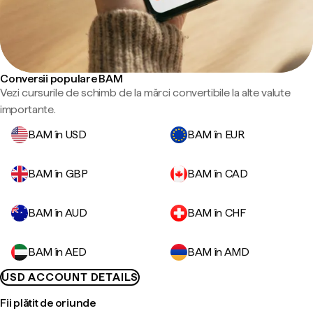
Conversii populare BAM
Vezi cursurile de schimb de la mărci convertibile la alte valute
importante.
BAM în USD
BAM în EUR
BAM în GBP
BAM în CAD
BAM în AUD
BAM în CHF
BAM în AED
BAM în AMD
USD ACCOUNT DETAILS
Fii plătit de oriunde