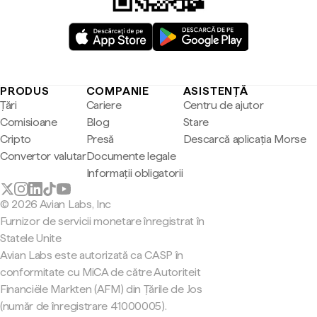
PRODUS
COMPANIE
ASISTENȚĂ
Țări
Cariere
Centru de ajutor
Comisioane
Blog
Stare
Cripto
Presă
Descarcă aplicația Morse
Convertor valutar
Documente legale
Informații obligatorii
© 2026 Avian Labs, Inc
Furnizor de servicii monetare înregistrat în
Statele Unite
Avian Labs este autorizată ca CASP în
conformitate cu MiCA de către Autoriteit
Financiële Markten (AFM) din Țările de Jos
(număr de înregistrare 41000005).