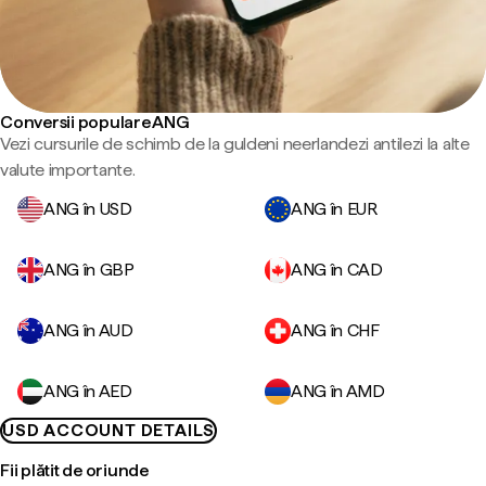
Conversii populare ANG
Vezi cursurile de schimb de la guldeni neerlandezi antilezi la alte
valute importante.
ANG în USD
ANG în EUR
ANG în GBP
ANG în CAD
ANG în AUD
ANG în CHF
ANG în AED
ANG în AMD
USD ACCOUNT DETAILS
Fii plătit de oriunde