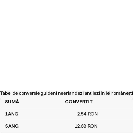
Tabel de conversie guldeni neerlandezi antilezi în lei românești
SUMĂ
CONVERTIT
Tabel de conversie guldeni neerlandezi antilezi în lei românești
1
ANG
2
,54
RON
5
ANG
12
,68
RON