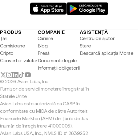
PRODUS
COMPANIE
ASISTENȚĂ
Țări
Cariere
Centru de ajutor
Comisioane
Blog
Stare
Cripto
Presă
Descarcă aplicația Morse
Convertor valutar
Documente legale
Informații obligatorii
© 2026 Avian Labs, Inc
Furnizor de servicii monetare înregistrat în
Statele Unite
Avian Labs este autorizată ca CASP în
conformitate cu MiCA de către Autoriteit
Financiële Markten (AFM) din Țările de Jos
(număr de înregistrare 41000005).
Avian Labs USA, Inc., NMLS ID # 2639252