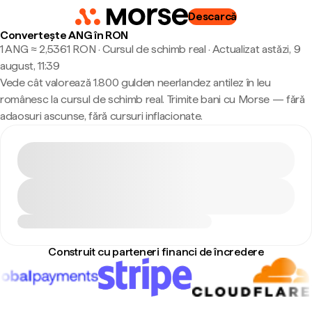
Descarcă
Convertește ANG în RON
1 ANG ≈ 2,5361 RON · Cursul de schimb real
·
Actualizat astăzi, 9
august, 11:39
Vede cât valorează 1.800 gulden neerlandez antilez în leu
românesc la cursul de schimb real. Trimite bani cu Morse — fără
adaosuri ascunse, fără cursuri inflacionate.
Construit cu parteneri financi de încredere