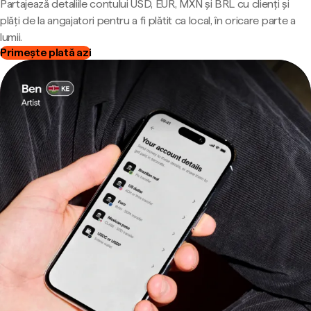
Partajează detaliile contului USD, EUR, MXN și BRL cu clienți și
plăți de la angajatori pentru a fi plătit ca local, în oricare parte a
lumii.
Primește plată azi