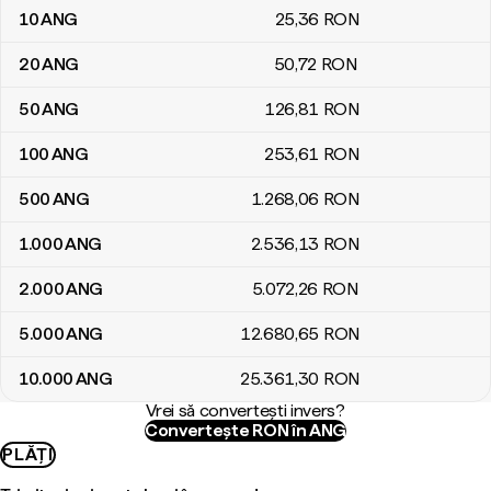
10
ANG
25
,36
RON
20
ANG
50
,72
RON
50
ANG
126
,81
RON
100
ANG
253
,61
RON
500
ANG
1.268
,06
RON
1.000
ANG
2.536
,13
RON
2.000
ANG
5.072
,26
RON
5.000
ANG
12.680
,65
RON
10.000
ANG
25.361
,30
RON
Vrei să convertești invers?
Convertește RON în ANG
PLĂȚI