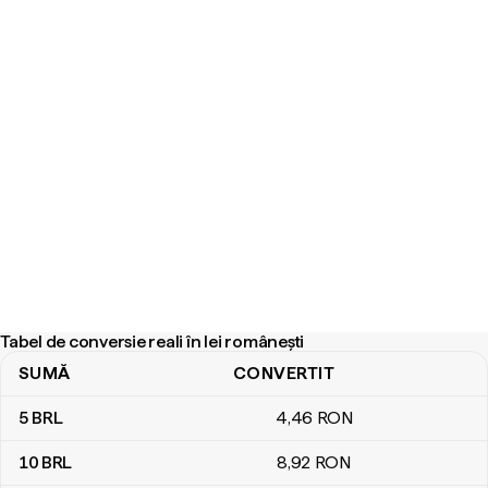
Tabel de conversie reali în lei românești
SUMĂ
CONVERTIT
Tabel de conversie reali în lei românești
5
BRL
4
,46
RON
10
BRL
8
,92
RON