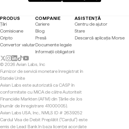
PRODUS
COMPANIE
ASISTENȚĂ
Țări
Cariere
Centru de ajutor
Comisioane
Blog
Stare
Cripto
Presă
Descarcă aplicația Morse
Convertor valutar
Documente legale
Informații obligatorii
© 2026 Avian Labs, Inc
Furnizor de servicii monetare înregistrat în
Statele Unite
Avian Labs este autorizată ca CASP în
conformitate cu MiCA de către Autoriteit
Financiële Markten (AFM) din Țările de Jos
(număr de înregistrare 41000005).
Avian Labs USA, Inc., NMLS ID # 2639252
Cardul Visa de Debit Preplătit ("Cardul") este
emis de Lead Bank în baza licenței acordate