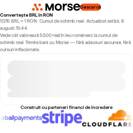
Descarcă
Convertește BRL în RON
1,1215 BRL ≈ 1 RON · Cursul de schimb real
·
Actualizat astăzi, 8
august, 15:44
Vede cât valorează 5.500 real în leu românesc la cursul de
schimb real. Trimite bani cu Morse — fără adaosuri ascunse, fără
cursuri inflacionate.
Construit cu parteneri financi de încredere