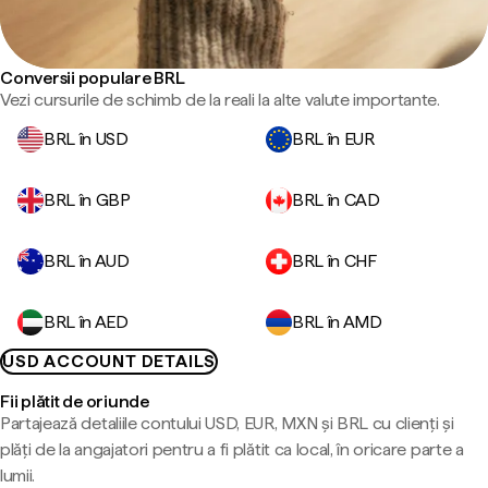
Conversii populare BRL
Vezi cursurile de schimb de la reali la alte valute importante.
BRL în USD
BRL în EUR
BRL în GBP
BRL în CAD
BRL în AUD
BRL în CHF
BRL în AED
BRL în AMD
USD ACCOUNT DETAILS
Fii plătit de oriunde
Partajează detaliile contului USD, EUR, MXN și BRL cu clienți și
plăți de la angajatori pentru a fi plătit ca local, în oricare parte a
lumii.