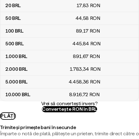
20
BRL
17
,83
RON
50
BRL
44
,58
RON
100
BRL
89
,17
RON
500
BRL
445
,84
RON
1.000
BRL
891
,67
RON
2.000
BRL
1.783
,34
RON
5.000
BRL
4.458
,36
RON
10.000
BRL
8.916
,72
RON
Vrei să convertești invers?
Convertește RON în BRL
PLĂȚI
Trimite și primește bani în secunde
Împarte o notă de plată, plătește un prieten, trimite direct către o