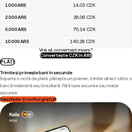
1.000
ARS
14
,03
CZK
2.000
ARS
28
,06
CZK
5.000
ARS
70
,14
CZK
10.000
ARS
140
,28
CZK
Vrei să convertești invers?
Convertește CZK în ARS
PLĂȚI
Trimite și primește bani în secunde
Împarte o notă de plată, plătește un prieten, trimite direct către o
bancă mexicană sau braziliană. Fără taxe ascunse sau marje
ascunse.
Deschide-ți contul gratuit