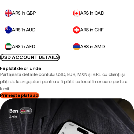
ARS în GBP
ARS în CAD
ARS în AUD
ARS în CHF
ARS în AED
ARS în AMD
USD ACCOUNT DETAILS
Fii plătit de oriunde
Partajează detaliile contului USD, EUR, MXN și BRL cu clienți și
plăți de la angajatori pentru a fi plătit ca local, în oricare parte a
lumii.
Primește plată azi