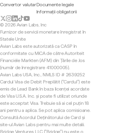
Convertor valutar
Documente legale
Informații obligatorii
© 2026 Avian Labs, Inc
Furnizor de servicii monetare înregistrat în
Statele Unite
Avian Labs este autorizată ca CASP în
conformitate cu MiCA de către Autoriteit
Financiële Markten (AFM) din Țările de Jos
(număr de înregistrare 41000005).
Avian Labs USA, Inc., NMLS ID # 2639252
Cardul Visa de Debit Preplătit ("Cardul") este
emis de Lead Bank în baza licenței acordate
de Visa U.S.A. Inc. și poate fi utilizat oriunde
este acceptat Visa. Trebuie să ai cel puțin 18
ani pentru a aplica. Se pot aplica comisioane.
Consultă Acordul Deținătorului de Card și
site-ul Avian Labs pentru mai multe detalii.
Bridge Ventures LLC ("Bridge") nu este o