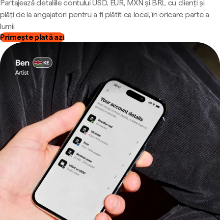
Partajează detaliile contului USD, EUR, MXN și BRL cu clienți și
plăți de la angajatori pentru a fi plătit ca local, în oricare parte a
lumii.
Primește plată azi