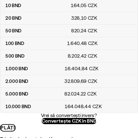
10
BND
164
,05
CZK
20
BND
328
,10
CZK
50
BND
820
,24
CZK
100
BND
1.640
,48
CZK
500
BND
8.202
,42
CZK
1.000
BND
16.404
,84
CZK
2.000
BND
32.809
,69
CZK
5.000
BND
82.024
,22
CZK
10.000
BND
164.048
,44
CZK
Vrei să convertești invers?
Convertește CZK în BND
PLĂȚI