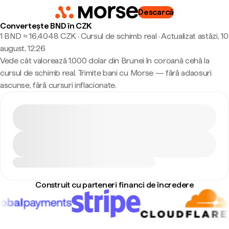
Descarcă
Convertește BND în CZK
1 BND ≈ 16,4048 CZK · Cursul de schimb real
·
Actualizat astăzi, 10
august, 12:26
Vede cât valorează 1.000 dolar din Brunei în coroană cehă la
cursul de schimb real. Trimite bani cu Morse — fără adaosuri
ascunse, fără cursuri inflacionate.
Construit cu parteneri financi de încredere