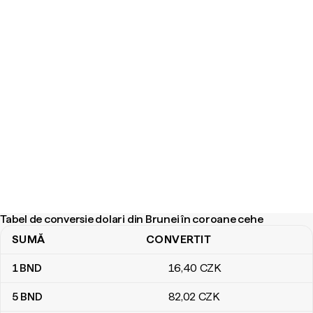
Tabel de conversie dolari din Brunei în coroane cehe
SUMĂ
CONVERTIT
Tabel de conversie dolari din Brunei în coroane cehe
1
BND
16
,40
CZK
5
BND
82
,02
CZK