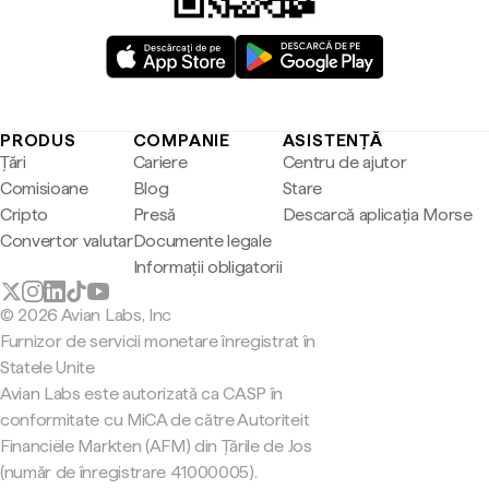
PRODUS
COMPANIE
ASISTENȚĂ
Țări
Cariere
Centru de ajutor
Comisioane
Blog
Stare
Cripto
Presă
Descarcă aplicația Morse
Convertor valutar
Documente legale
Informații obligatorii
© 2026 Avian Labs, Inc
Furnizor de servicii monetare înregistrat în
Statele Unite
Avian Labs este autorizată ca CASP în
conformitate cu MiCA de către Autoriteit
Financiële Markten (AFM) din Țările de Jos
(număr de înregistrare 41000005).