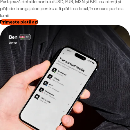
Partajează detaliile contului USD, EUR, MXN și BRL cu clienți și
plăți de la angajatori pentru a fi plătit ca local, în oricare parte a
lumii.
Primește plată azi