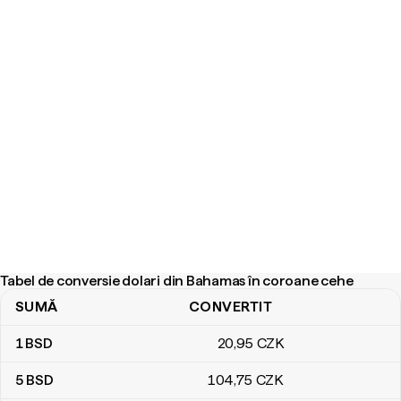
Tabel de conversie dolari din Bahamas în coroane cehe
SUMĂ
CONVERTIT
Tabel de conversie dolari din Bahamas în coroane cehe
1
BSD
20
,95
CZK
5
BSD
104
,75
CZK