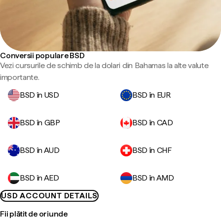
Conversii populare BSD
Vezi cursurile de schimb de la dolari din Bahamas la alte valute
importante.
BSD în USD
BSD în EUR
BSD în GBP
BSD în CAD
BSD în AUD
BSD în CHF
BSD în AED
BSD în AMD
USD ACCOUNT DETAILS
Fii plătit de oriunde