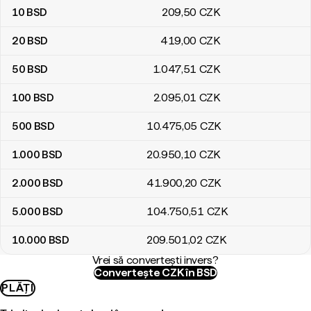
10
BSD
209
,50
CZK
20
BSD
419
,00
CZK
50
BSD
1.047
,51
CZK
100
BSD
2.095
,01
CZK
500
BSD
10.475
,05
CZK
1.000
BSD
20.950
,10
CZK
2.000
BSD
41.900
,20
CZK
5.000
BSD
104.750
,51
CZK
10.000
BSD
209.501
,02
CZK
Vrei să convertești invers?
Convertește CZK în BSD
PLĂȚI