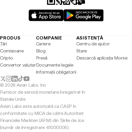
PRODUS
COMPANIE
ASISTENȚĂ
Țări
Cariere
Centru de ajutor
Comisioane
Blog
Stare
Cripto
Presă
Descarcă aplicația Morse
Convertor valutar
Documente legale
Informații obligatorii
© 2026 Avian Labs, Inc
Furnizor de servicii monetare înregistrat în
Statele Unite
Avian Labs este autorizată ca CASP în
conformitate cu MiCA de către Autoriteit
Financiële Markten (AFM) din Țările de Jos
(număr de înregistrare 41000005).