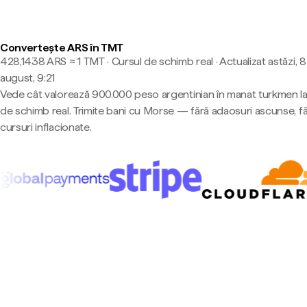
Convertește ARS în TMT
428,1438 ARS ≈ 1 TMT · Cursul de schimb real
·
Actualizat astăzi, 8
august, 9:21
Vede cât valorează 900.000 peso argentinian în manat turkmen la
de schimb real. Trimite bani cu Morse — fără adaosuri ascunse, f
cursuri inflacionate.