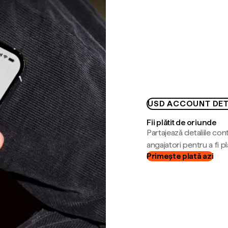
USD ACCOUNT DET
Fii plătit de oriunde
Partajează detaliile cont
angajatori pentru a fi plă
Primește plată azi