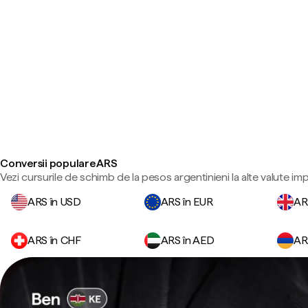
Conversii populare ARS
Vezi cursurile de schimb de la pesos argentinieni la alte valute im
ARS în USD
ARS în EUR
AR
ARS în CHF
ARS în AED
AR