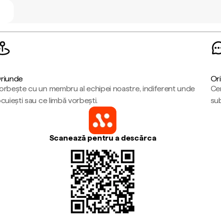
riunde
Ori
orbește cu un membru al echipei noastre, indiferent unde
Cen
ocuiești sau ce limbă vorbești.
sub
Scanează pentru a descărca