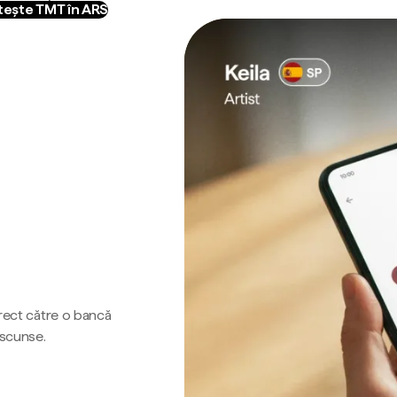
ește TMT în ARS
irect către o bancă
ascunse.