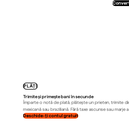
Convert
PLĂȚI
Trimite și primește bani în secunde
Împarte o notă de plată, plătește un prieten, trimite d
mexicană sau braziliană. Fără taxe ascunse sau marje 
Deschide-ți contul gratuit