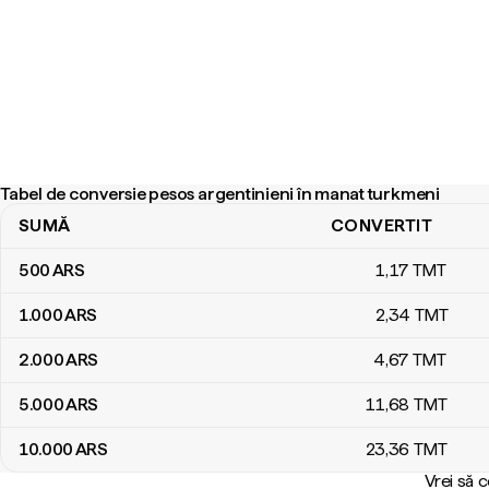
Tabel de conversie pesos argentinieni în manat turkmeni
SUMĂ
CONVERTIT
Tabel de conversie pesos argentinieni în manat turkmeni
500
ARS
1
,17
TMT
1.000
ARS
2
,34
TMT
2.000
ARS
4
,67
TMT
5.000
ARS
11
,68
TMT
10.000
ARS
23
,36
TMT
Vrei să 