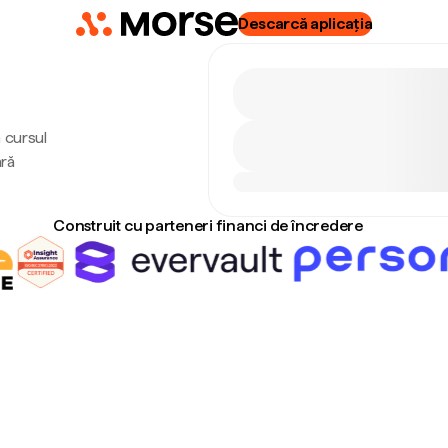
Descarcă aplicația
 cursul
ără
Construit cu parteneri financi de încredere