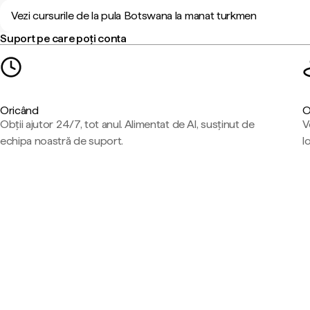
Vezi cursurile de la pula Botswana la manat turkmen
Suport pe care poți conta
Oricând
O
Obții ajutor 24/7, tot anul. Alimentat de AI, susținut de
V
echipa noastră de suport.
l