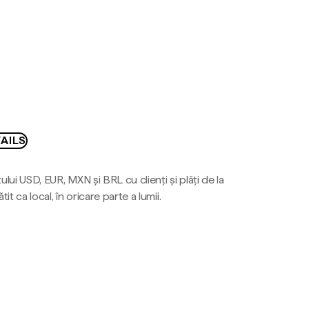
AILS
ului USD, EUR, MXN și BRL cu clienți și plăți de la
tit ca local, în oricare parte a lumii.