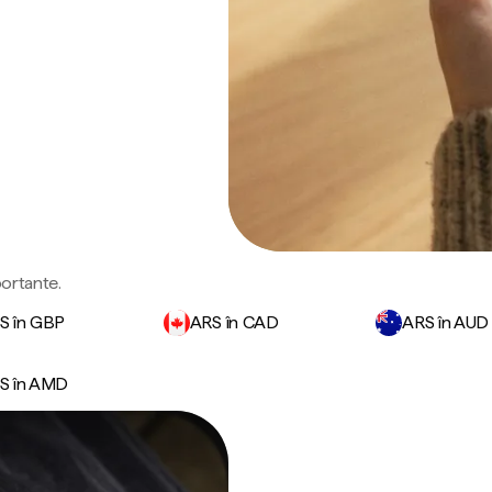
portante.
S în GBP
ARS în CAD
ARS în AUD
S în AMD