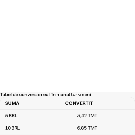
Tabel de conversie reali în manat turkmeni
SUMĂ
CONVERTIT
Tabel de conversie reali în manat turkmeni
5
BRL
3
,42
TMT
10
BRL
6
,85
TMT