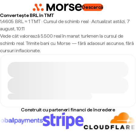
Descarcă
Convertește BRL în TMT
1,4605 BRL ≈ 1 TMT · Cursul de schimb real
·
Actualizat astăzi, 7
august, 10:11
Vede cât valorează 5.500 real în manat turkmen la cursul de
schimb real. Trimite bani cu Morse — fără adaosuri ascunse, fără
cursuri inflacionate.
Construit cu parteneri financi de încredere