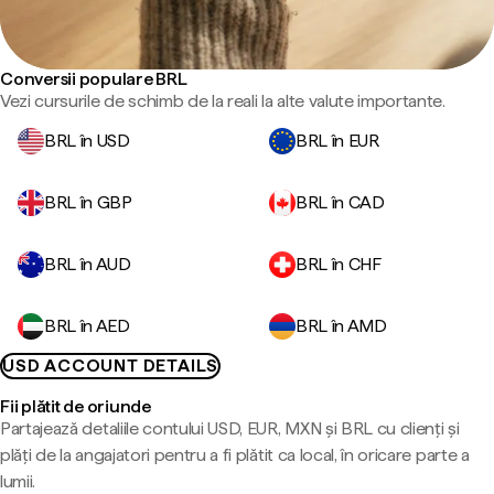
Conversii populare BRL
Vezi cursurile de schimb de la reali la alte valute importante.
BRL în USD
BRL în EUR
BRL în GBP
BRL în CAD
BRL în AUD
BRL în CHF
BRL în AED
BRL în AMD
USD ACCOUNT DETAILS
Fii plătit de oriunde
Partajează detaliile contului USD, EUR, MXN și BRL cu clienți și
plăți de la angajatori pentru a fi plătit ca local, în oricare parte a
lumii.