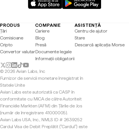
PRODUS
COMPANIE
ASISTENȚĂ
Țări
Cariere
Centru de ajutor
Comisioane
Blog
Stare
Cripto
Presă
Descarcă aplicația Morse
Convertor valutar
Documente legale
Informații obligatorii
© 2026 Avian Labs, Inc
Furnizor de servicii monetare înregistrat în
Statele Unite
Avian Labs este autorizată ca CASP în
conformitate cu MiCA de către Autoriteit
Financiële Markten (AFM) din Țările de Jos
(număr de înregistrare 41000005).
Avian Labs USA, Inc., NMLS ID # 2639252
Cardul Visa de Debit Preplătit ("Cardul") este