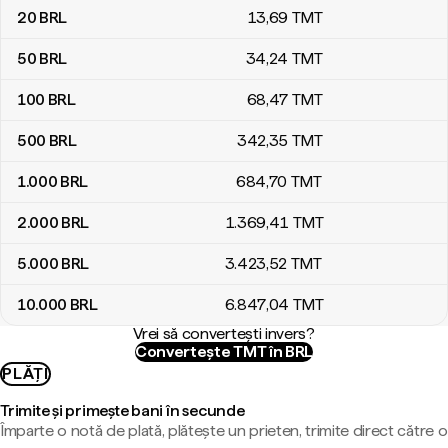
20
BRL
13
,69
TMT
50
BRL
34
,24
TMT
100
BRL
68
,47
TMT
500
BRL
342
,35
TMT
1.000
BRL
684
,70
TMT
2.000
BRL
1.369
,41
TMT
5.000
BRL
3.423
,52
TMT
10.000
BRL
6.847
,04
TMT
Vrei să convertești invers?
Convertește TMT în BRL
PLĂȚI
Trimite și primește bani în secunde
Împarte o notă de plată, plătește un prieten, trimite direct către o