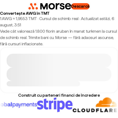
Descarcă
Convertește AWG în TMT
1 AWG ≈ 1,9553 TMT · Cursul de schimb real
·
Actualizat astăzi, 6
august, 3:51
Vede cât valorează 1.800 florin aruban în manat turkmen la cursul
de schimb real. Trimite bani cu Morse — fără adaosuri ascunse,
fără cursuri inflacionate.
Construit cu parteneri financi de încredere