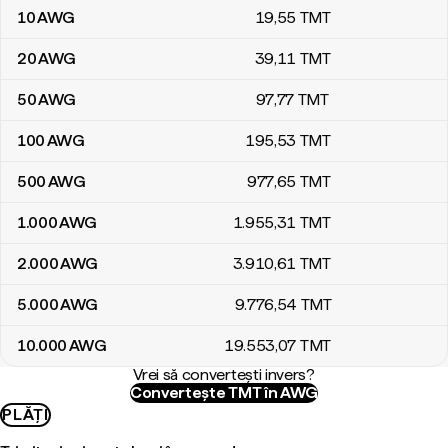
10
AWG
19
,55
TMT
20
AWG
39
,11
TMT
50
AWG
97
,77
TMT
100
AWG
195
,53
TMT
500
AWG
977
,65
TMT
1.000
AWG
1.955
,31
TMT
2.000
AWG
3.910
,61
TMT
5.000
AWG
9.776
,54
TMT
10.000
AWG
19.553
,07
TMT
Vrei să convertești invers?
Convertește TMT în AWG
PLĂȚI