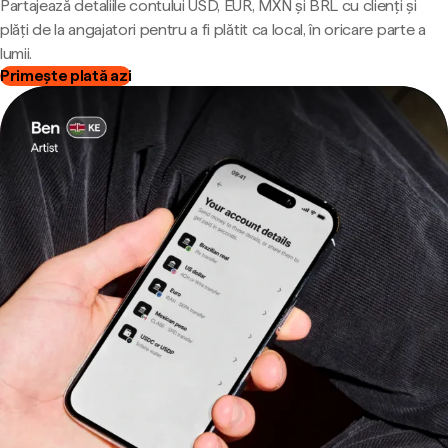
Partajează detaliile contului USD, EUR, MXN și BRL cu clienți și
plăți de la angajatori pentru a fi plătit ca local, în oricare parte a
lumii.
Primește plată azi