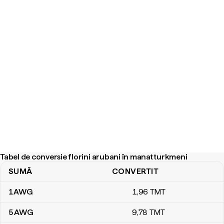
Tabel de conversie florini arubani în manat turkmeni
SUMĂ
CONVERTIT
Tabel de conversie florini arubani în manat turkmeni
1
AWG
1
,96
TMT
5
AWG
9
,78
TMT