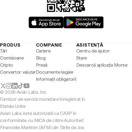
PRODUS
COMPANIE
ASISTENȚĂ
Țări
Cariere
Centru de ajutor
Comisioane
Blog
Stare
Cripto
Presă
Descarcă aplicația Morse
Convertor valutar
Documente legale
Informații obligatorii
© 2026 Avian Labs, Inc
Furnizor de servicii monetare înregistrat în
Statele Unite
Avian Labs este autorizată ca CASP în
conformitate cu MiCA de către Autoriteit
Financiële Markten (AFM) din Țările de Jos