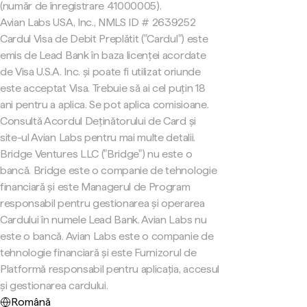
(număr de înregistrare 41000005).
Avian Labs USA, Inc., NMLS ID # 2639252
Cardul Visa de Debit Preplătit ("Cardul") este
emis de Lead Bank în baza licenței acordate
de Visa U.S.A. Inc. și poate fi utilizat oriunde
este acceptat Visa. Trebuie să ai cel puțin 18
ani pentru a aplica. Se pot aplica comisioane.
Consultă Acordul Deținătorului de Card și
site-ul Avian Labs pentru mai multe detalii.
Bridge Ventures LLC ("Bridge") nu este o
bancă. Bridge este o companie de tehnologie
financiară și este Managerul de Program
responsabil pentru gestionarea și operarea
Cardului în numele Lead Bank. Avian Labs nu
este o bancă. Avian Labs este o companie de
tehnologie financiară și este Furnizorul de
Platformă responsabil pentru aplicația, accesul
și gestionarea cardului.
Română