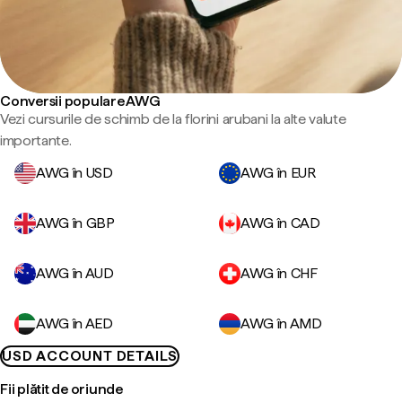
Conversii populare AWG
Vezi cursurile de schimb de la florini arubani la alte valute
importante.
AWG în USD
AWG în EUR
AWG în GBP
AWG în CAD
AWG în AUD
AWG în CHF
AWG în AED
AWG în AMD
USD ACCOUNT DETAILS
Fii plătit de oriunde