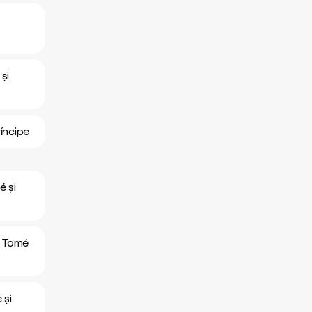
și
ríncipe
é și
ão Tomé
 și