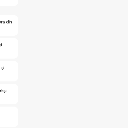
bra din
și
 și
é și