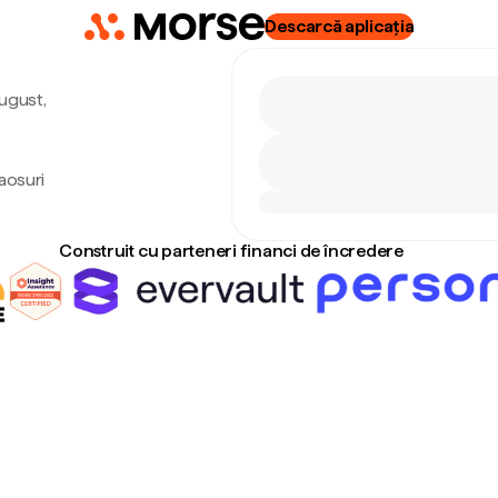
Descarcă aplicația
august,
aosuri
Construit cu parteneri financi de încredere