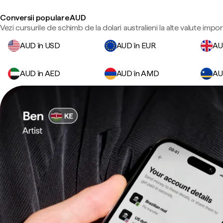
Conversii populare AUD
Vezi cursurile de schimb de la dolari australieni la alte valute impo
AUD în USD
AUD în EUR
AU
AUD în AED
AUD în AMD
AU