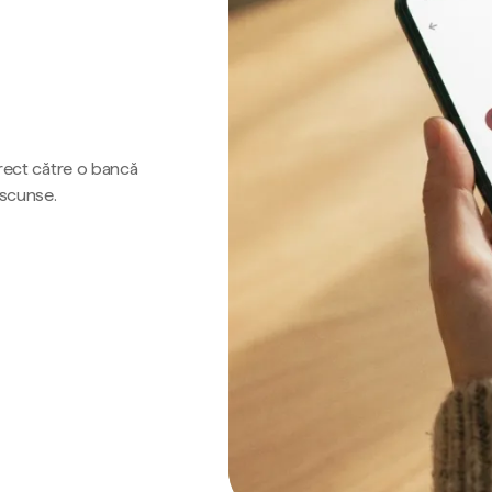
irect către o bancă
ascunse.