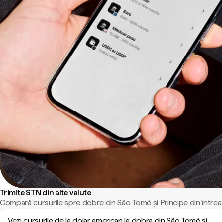
Trimite STN din alte valute
Compară cursurile spre dobre din São Tomé și Príncipe din întrea
Vezi cursurile de la dolar american la dobra din São Tomé și