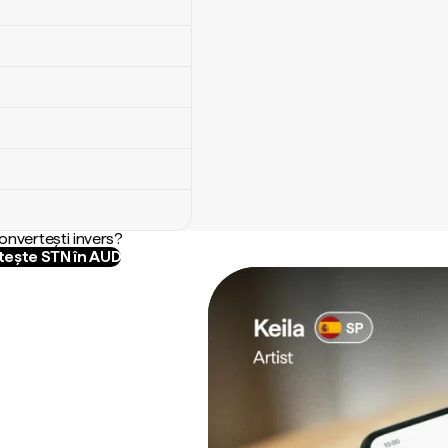
convertești invers?
ește STN în AUD