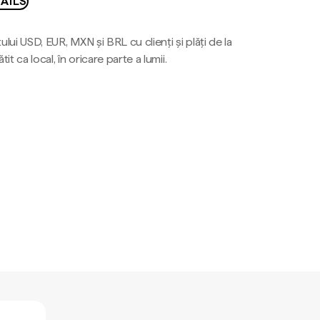
AILS
ului USD, EUR, MXN și BRL cu clienți și plăți de la
tit ca local, în oricare parte a lumii.