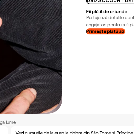
USD ACCOUNT DET
Fii plătit de oriunde
Partajează detaliile cont
angajatori pentru a fi plă
Primește plată azi
ga lume.
Vezi cursurile de la euro la dobra din São Tomé și Príncipe