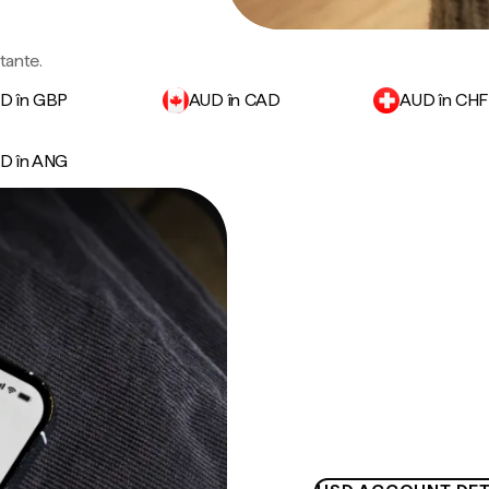
rtante.
D în GBP
AUD în CAD
AUD în CHF
D în ANG