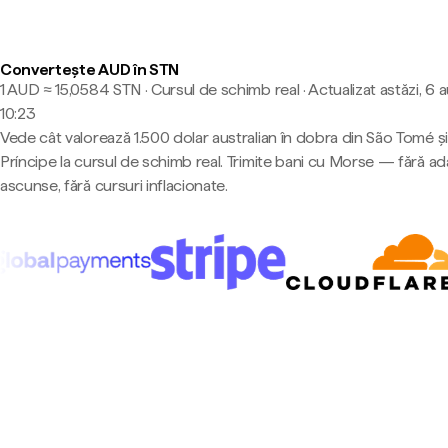
Convertește AUD în STN
1 AUD ≈ 15,0584 STN · Cursul de schimb real
·
Actualizat astăzi, 6 
10:23
Vede cât valorează 1.500 dolar australian în dobra din São Tomé și
Príncipe la cursul de schimb real. Trimite bani cu Morse — fără ad
ascunse, fără cursuri inflacionate.