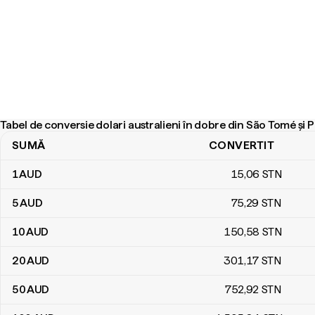
Tabel de conversie dolari australieni în dobre din São Tomé și 
SUMĂ
CONVERTIT
Tabel de conversie dolari australieni în dobre din São Tomé și Prí
1
AUD
15
,06
STN
5
AUD
75
,29
STN
10
AUD
150
,58
STN
20
AUD
301
,17
STN
50
AUD
752
,92
STN