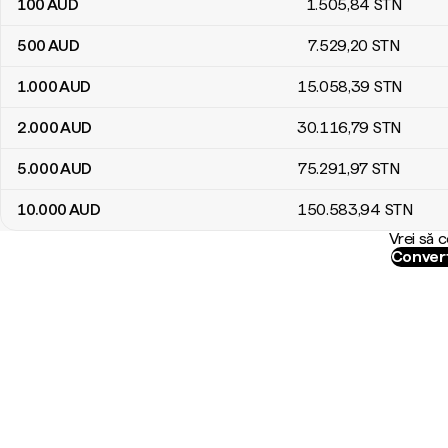
100
AUD
1.505
,84
STN
500
AUD
7.529
,20
STN
1.000
AUD
15.058
,39
STN
2.000
AUD
30.116
,79
STN
5.000
AUD
75.291
,97
STN
10.000
AUD
150.583
,94
STN
Vrei să 
Convert