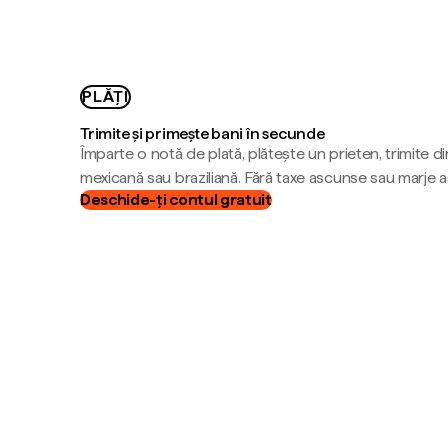
PLĂȚI
Trimite și primește bani în secunde
Împarte o notă de plată, plătește un prieten, trimite d
mexicană sau braziliană. Fără taxe ascunse sau marje 
Deschide-ți contul gratuit