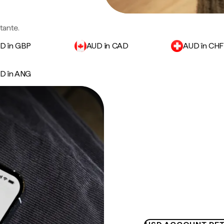
rtante.
D în GBP
AUD în CAD
AUD în CHF
D în ANG