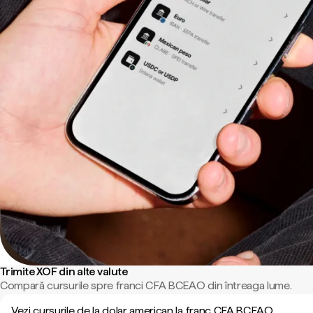
Trimite XOF din alte valute
Compară cursurile spre franci CFA BCEAO din întreaga lume.
Vezi cursurile de la dolar american la franc CFA BCEAO