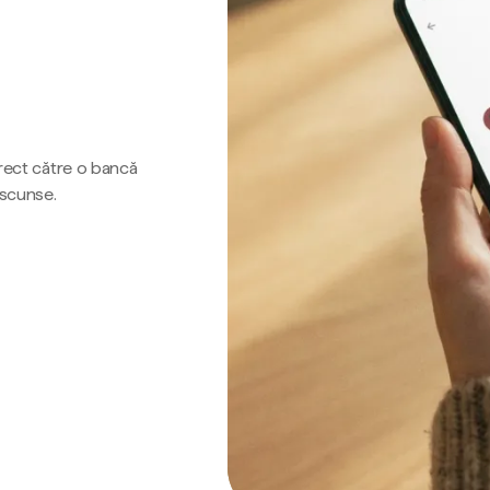
irect către o bancă
ascunse.