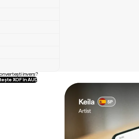
convertești invers?
ește XOF în AUD