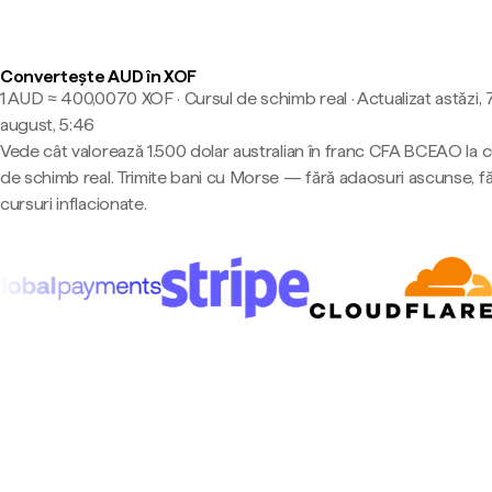
Convertește AUD în XOF
1 AUD ≈ 400,0070 XOF · Cursul de schimb real
·
Actualizat astăzi, 
august, 5:46
Vede cât valorează 1.500 dolar australian în franc CFA BCEAO la c
de schimb real. Trimite bani cu Morse — fără adaosuri ascunse, f
cursuri inflacionate.