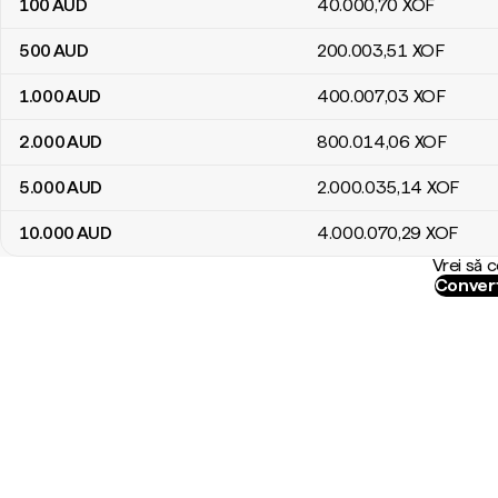
100
AUD
40.000
,70
XOF
500
AUD
200.003
,51
XOF
1.000
AUD
400.007
,03
XOF
2.000
AUD
800.014
,06
XOF
5.000
AUD
2.000.035
,14
XOF
10.000
AUD
4.000.070
,29
XOF
Vrei să 
Convert