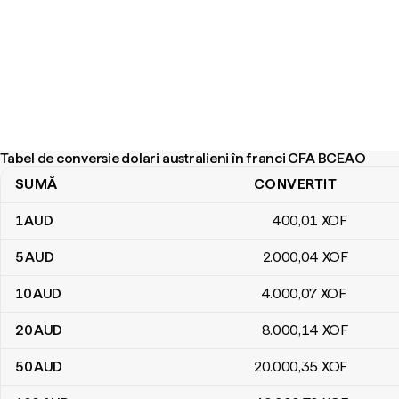
Tabel de conversie dolari australieni în franci CFA BCEAO
SUMĂ
CONVERTIT
Tabel de conversie dolari australieni în franci CFA BCEAO
1
AUD
400
,01
XOF
5
AUD
2.000
,04
XOF
10
AUD
4.000
,07
XOF
20
AUD
8.000
,14
XOF
50
AUD
20.000
,35
XOF