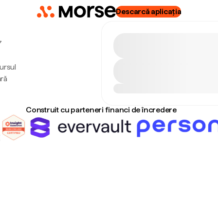
Descarcă aplicația
7
ursul
ără
Construit cu parteneri financi de încredere