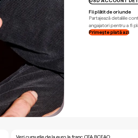
USD ACCOUNT DET
Fii plătit de oriunde
Partajează detaliile cont
angajatori pentru a fi plă
Primește plată azi
Vezi cursurile de la euro la franc CFA BCEAO