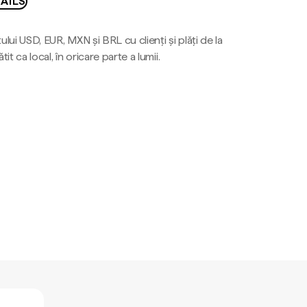
AILS
ului USD, EUR, MXN și BRL cu clienți și plăți de la
tit ca local, în oricare parte a lumii.