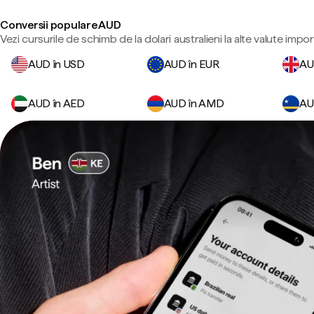
Conversii populare AUD
Vezi cursurile de schimb de la dolari australieni la alte valute impo
AUD în USD
AUD în EUR
AU
AUD în AED
AUD în AMD
AU