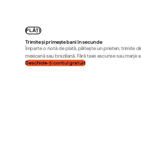
PLĂȚI
Trimite și primește bani în secunde
Împarte o notă de plată, plătește un prieten, trimite d
mexicană sau braziliană. Fără taxe ascunse sau marje 
Deschide-ți contul gratuit