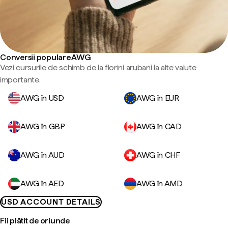
Conversii populare AWG
Vezi cursurile de schimb de la florini arubani la alte valute
importante.
AWG în USD
AWG în EUR
AWG în GBP
AWG în CAD
AWG în AUD
AWG în CHF
AWG în AED
AWG în AMD
USD ACCOUNT DETAILS
Fii plătit de oriunde