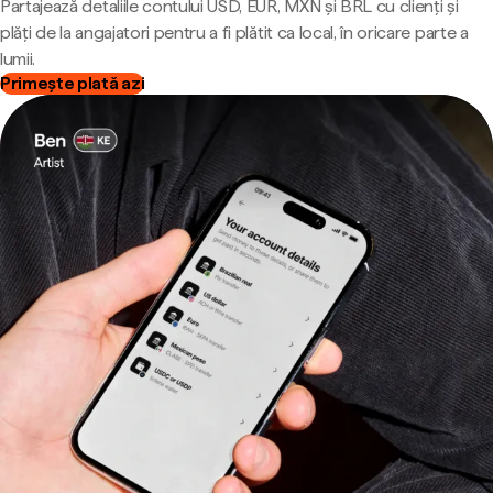
Partajează detaliile contului USD, EUR, MXN și BRL cu clienți și
plăți de la angajatori pentru a fi plătit ca local, în oricare parte a
lumii.
Primește plată azi