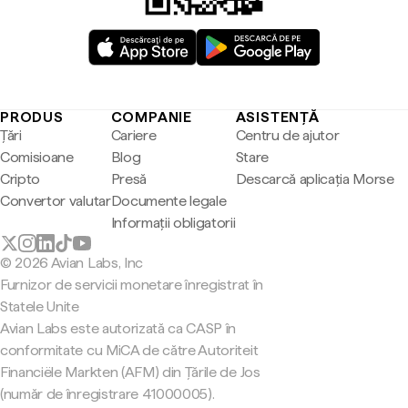
PRODUS
COMPANIE
ASISTENȚĂ
Țări
Cariere
Centru de ajutor
Comisioane
Blog
Stare
Cripto
Presă
Descarcă aplicația Morse
Convertor valutar
Documente legale
Informații obligatorii
© 2026 Avian Labs, Inc
Furnizor de servicii monetare înregistrat în
Statele Unite
Avian Labs este autorizată ca CASP în
conformitate cu MiCA de către Autoriteit
Financiële Markten (AFM) din Țările de Jos
(număr de înregistrare 41000005).