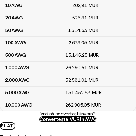
10
AWG
262
,91
MUR
20
AWG
525
,81
MUR
50
AWG
1.314
,53
MUR
100
AWG
2.629
,05
MUR
500
AWG
13.145
,25
MUR
1.000
AWG
26.290
,51
MUR
2.000
AWG
52.581
,01
MUR
5.000
AWG
131.452
,53
MUR
10.000
AWG
262.905
,05
MUR
Vrei să convertești invers?
Convertește MUR în AWG
PLĂȚI