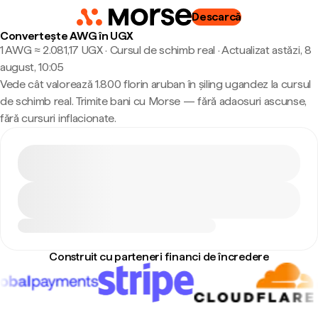
Descarcă
Convertește AWG în UGX
1 AWG ≈ 2.081,17 UGX · Cursul de schimb real
·
Actualizat astăzi, 8
august, 10:05
Vede cât valorează 1.800 florin aruban în șiling ugandez la cursul
de schimb real. Trimite bani cu Morse — fără adaosuri ascunse,
fără cursuri inflacionate.
Construit cu parteneri financi de încredere