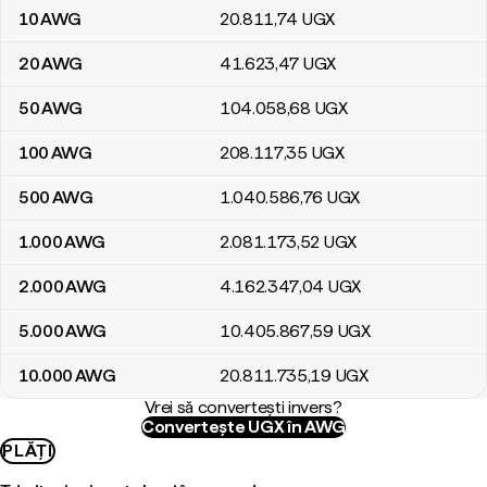
10
AWG
20.811
,74
UGX
20
AWG
41.623
,47
UGX
50
AWG
104.058
,68
UGX
100
AWG
208.117
,35
UGX
500
AWG
1.040.586
,76
UGX
1.000
AWG
2.081.173
,52
UGX
2.000
AWG
4.162.347
,04
UGX
5.000
AWG
10.405.867
,59
UGX
10.000
AWG
20.811.735
,19
UGX
Vrei să convertești invers?
Convertește UGX în AWG
PLĂȚI