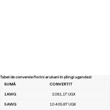
Tabel de conversie florini arubani în șilingi ugandezi
SUMĂ
CONVERTIT
Tabel de conversie florini arubani în șilingi ugandezi
1
AWG
2.081
,17
UGX
5
AWG
10.405
,87
UGX