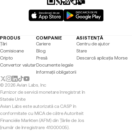
PRODUS
COMPANIE
ASISTENȚĂ
Țări
Cariere
Centru de ajutor
Comisioane
Blog
Stare
Cripto
Presă
Descarcă aplicația Morse
Convertor valutar
Documente legale
Informații obligatorii
© 2026 Avian Labs, Inc
Furnizor de servicii monetare înregistrat în
Statele Unite
Avian Labs este autorizată ca CASP în
conformitate cu MiCA de către Autoriteit
Financiële Markten (AFM) din Țările de Jos
(număr de înregistrare 41000005).