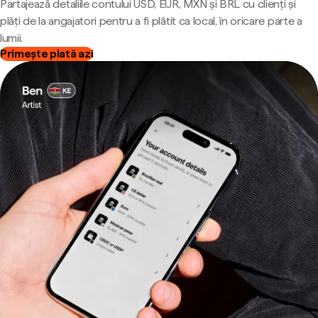
Partajează detaliile contului USD, EUR, MXN și BRL cu clienți și
plăți de la angajatori pentru a fi plătit ca local, în oricare parte a
lumii.
Primește plată azi