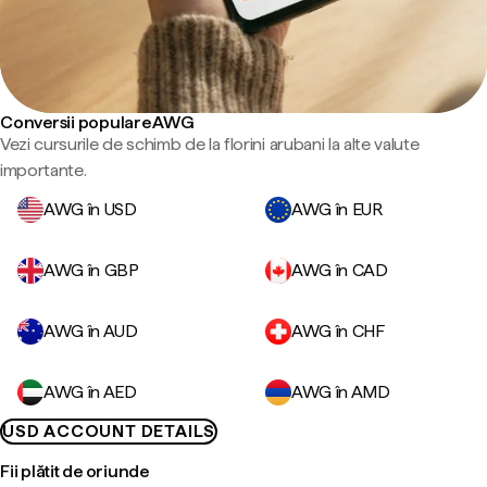
Conversii populare AWG
Vezi cursurile de schimb de la florini arubani la alte valute
importante.
AWG în USD
AWG în EUR
AWG în GBP
AWG în CAD
AWG în AUD
AWG în CHF
AWG în AED
AWG în AMD
USD ACCOUNT DETAILS
Fii plătit de oriunde