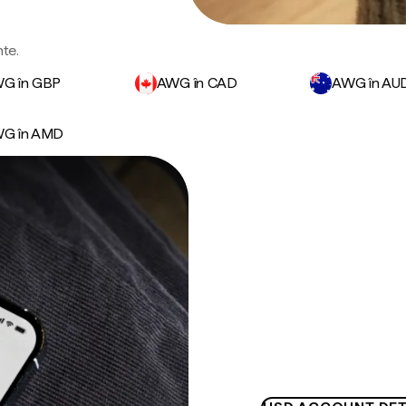
nte.
G în GBP
AWG în CAD
AWG în AU
G în AMD