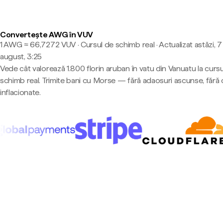
Convertește AWG în VUV
1 AWG ≈ 66,7272 VUV · Cursul de schimb real
·
Actualizat astăzi, 7
august, 3:25
Vede cât valorează 1.800 florin aruban în vatu din Vanuatu la curs
schimb real. Trimite bani cu Morse — fără adaosuri ascunse, fără 
inflacionate.