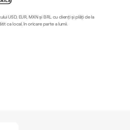
AILS
ului USD, EUR, MXN și BRL cu clienți și plăți de la
tit ca local, în oricare parte a lumii.