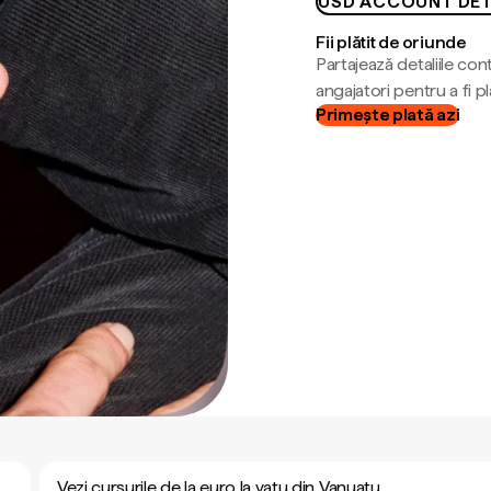
USD ACCOUNT DET
Fii plătit de oriunde
Partajează detaliile cont
angajatori pentru a fi plă
Primește plată azi
Vezi cursurile de la euro la vatu din Vanuatu