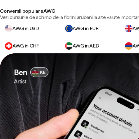
Conversii populare AWG
Vezi cursurile de schimb de la florini arubani la alte valute importa
AWG în USD
AWG în EUR
AW
AWG în CHF
AWG în AED
AW