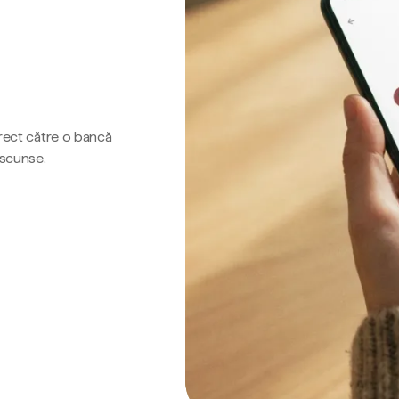
irect către o bancă
ascunse.