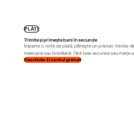
PLĂȚI
Trimite și primește bani în secunde
Împarte o notă de plată, plătește un prieten, trimite d
mexicană sau braziliană. Fără taxe ascunse sau marje 
Deschide-ți contul gratuit