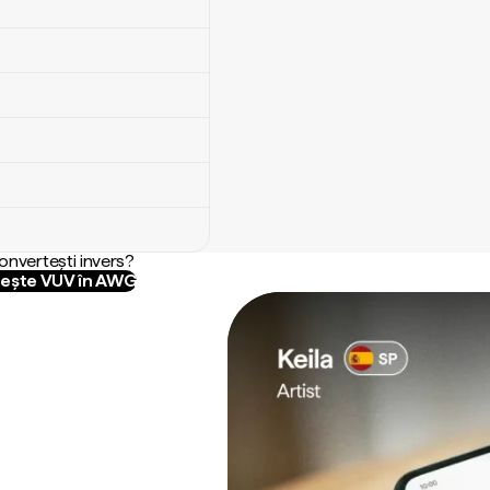
convertești invers?
ește VUV în AWG