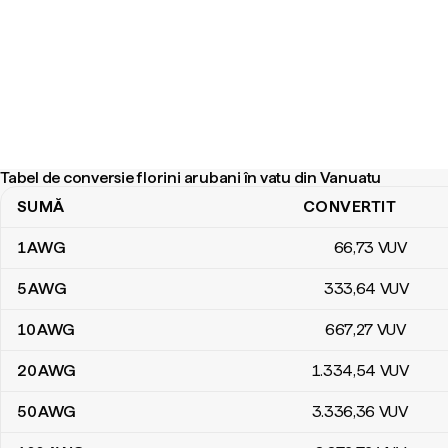
Tabel de conversie florini arubani în vatu din Vanuatu
SUMĂ
CONVERTIT
Tabel de conversie florini arubani în vatu din Vanuatu
1
AWG
66
,73
VUV
5
AWG
333
,64
VUV
10
AWG
667
,27
VUV
20
AWG
1.334
,54
VUV
50
AWG
3.336
,36
VUV