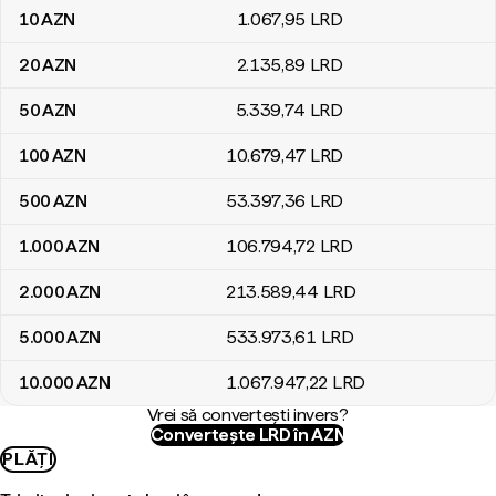
10
AZN
1.067
,95
LRD
20
AZN
2.135
,89
LRD
50
AZN
5.339
,74
LRD
100
AZN
10.679
,47
LRD
500
AZN
53.397
,36
LRD
1.000
AZN
106.794
,72
LRD
2.000
AZN
213.589
,44
LRD
5.000
AZN
533.973
,61
LRD
10.000
AZN
1.067.947
,22
LRD
Vrei să convertești invers?
Convertește LRD în AZN
PLĂȚI