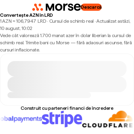
Descarcă
Convertește AZN în LRD
1 AZN ≈ 106,7947 LRD · Cursul de schimb real
·
Actualizat astăzi,
10 august, 10:02
Vede cât valorează 1.700 manat azer în dolar liberian la cursul de
schimb real. Trimite bani cu Morse — fără adaosuri ascunse, fără
cursuri inflacionate.
Construit cu parteneri financi de încredere