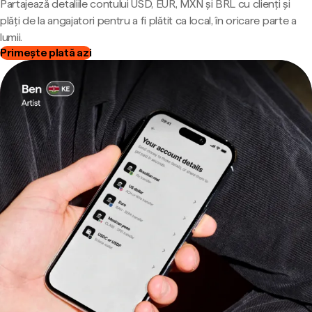
Partajează detaliile contului USD, EUR, MXN și BRL cu clienți și
plăți de la angajatori pentru a fi plătit ca local, în oricare parte a
lumii.
Primește plată azi