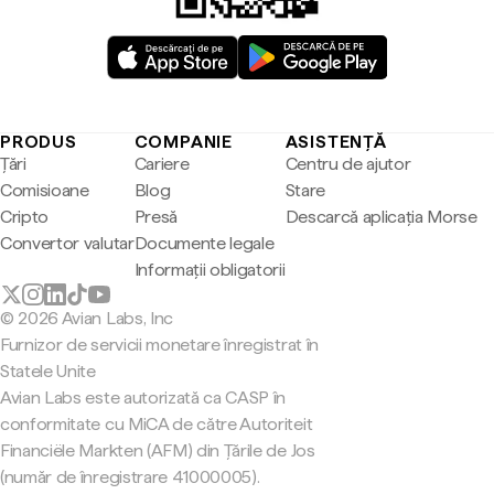
PRODUS
COMPANIE
ASISTENȚĂ
Țări
Cariere
Centru de ajutor
Comisioane
Blog
Stare
Cripto
Presă
Descarcă aplicația Morse
Convertor valutar
Documente legale
Informații obligatorii
© 2026 Avian Labs, Inc
Furnizor de servicii monetare înregistrat în
Statele Unite
Avian Labs este autorizată ca CASP în
conformitate cu MiCA de către Autoriteit
Financiële Markten (AFM) din Țările de Jos
(număr de înregistrare 41000005).