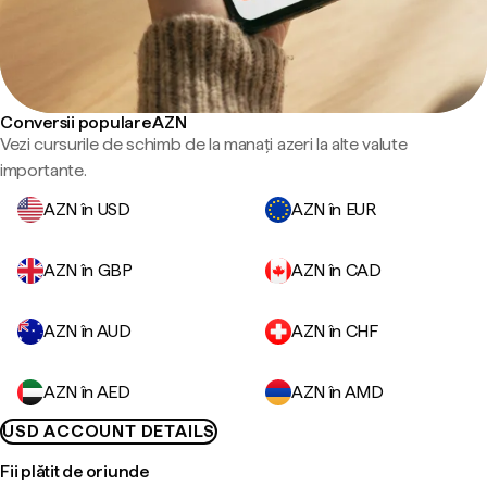
Conversii populare AZN
Vezi cursurile de schimb de la manați azeri la alte valute
importante.
AZN în USD
AZN în EUR
AZN în GBP
AZN în CAD
AZN în AUD
AZN în CHF
AZN în AED
AZN în AMD
USD ACCOUNT DETAILS
Fii plătit de oriunde