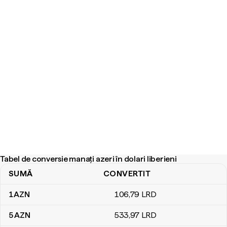
Tabel de conversie manați azeri în dolari liberieni
SUMĂ
CONVERTIT
Tabel de conversie manați azeri în dolari liberieni
1
AZN
106
,79
LRD
5
AZN
533
,97
LRD