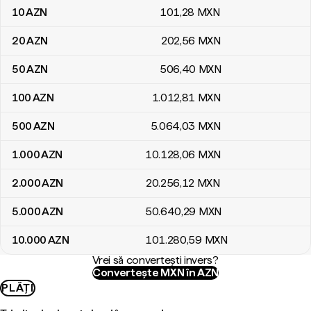
10
AZN
101
,28
MXN
20
AZN
202
,56
MXN
50
AZN
506
,40
MXN
100
AZN
1.012
,81
MXN
500
AZN
5.064
,03
MXN
1.000
AZN
10.128
,06
MXN
2.000
AZN
20.256
,12
MXN
5.000
AZN
50.640
,29
MXN
10.000
AZN
101.280
,59
MXN
Vrei să convertești invers?
Convertește MXN în AZN
PLĂȚI