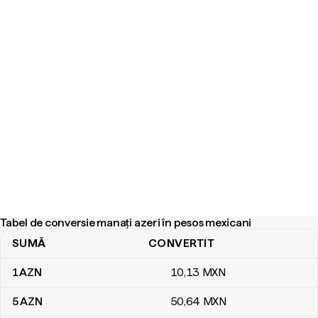
Tabel de conversie manați azeri în pesos mexicani
SUMĂ
CONVERTIT
Tabel de conversie manați azeri în pesos mexicani
1
AZN
10
,13
MXN
5
AZN
50
,64
MXN