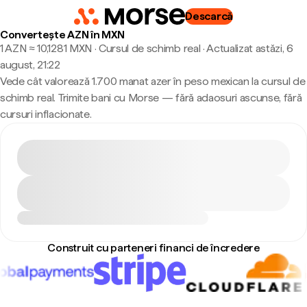
Descarcă
Convertește AZN în MXN
1 AZN ≈ 10,1281 MXN · Cursul de schimb real
·
Actualizat astăzi, 6
august, 21:22
Vede cât valorează 1.700 manat azer în peso mexican la cursul de
schimb real. Trimite bani cu Morse — fără adaosuri ascunse, fără
cursuri inflacionate.
Construit cu parteneri financi de încredere