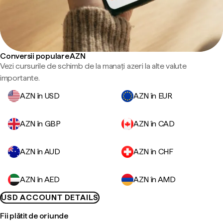
Conversii populare AZN
Vezi cursurile de schimb de la manați azeri la alte valute
importante.
AZN în USD
AZN în EUR
AZN în GBP
AZN în CAD
AZN în AUD
AZN în CHF
AZN în AED
AZN în AMD
USD ACCOUNT DETAILS
Fii plătit de oriunde