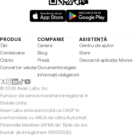
PRODUS
COMPANIE
ASISTENȚĂ
Țări
Cariere
Centru de ajutor
Comisioane
Blog
Stare
Cripto
Presă
Descarcă aplicația Morse
Convertor valutar
Documente legale
Informații obligatorii
© 2026 Avian Labs, Inc
Furnizor de servicii monetare înregistrat în
Statele Unite
Avian Labs este autorizată ca CASP în
conformitate cu MiCA de către Autoriteit
Financiële Markten (AFM) din Țările de Jos
(număr de înregistrare 41000005).