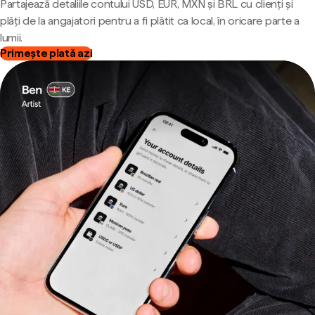
Partajează detaliile contului USD, EUR, MXN și BRL cu clienți și
plăți de la angajatori pentru a fi plătit ca local, în oricare parte a
lumii.
Primește plată azi