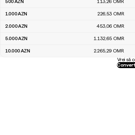
500
AZN
113
,26
OMR
1.000
AZN
226
,53
OMR
2.000
AZN
453
,06
OMR
5.000
AZN
1.132
,65
OMR
10.000
AZN
2.265
,29
OMR
Vrei să 
Convert