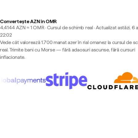
Convertește AZN în OMR
4,4144 AZN ≈ 1 OMR · Cursul de schimb real
·
Actualizat astăzi, 6 
22:02
Vede cât valorează 1.700 manat azer în rial omanez la cursul de s
real. Trimite bani cu Morse — fără adaosuri ascunse, fără cursuri
inflacionate.