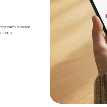
irect către o bancă
ascunse.