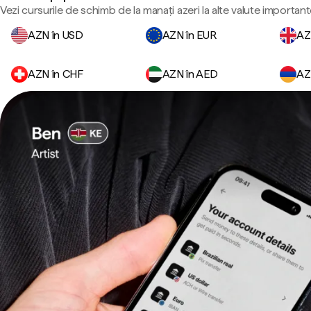
Vezi cursurile de schimb de la manați azeri la alte valute important
AZN în USD
AZN în EUR
AZ
AZN în CHF
AZN în AED
AZ