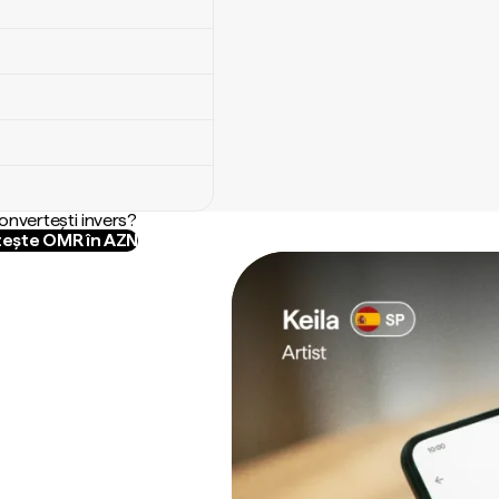
convertești invers?
ește OMR în AZN