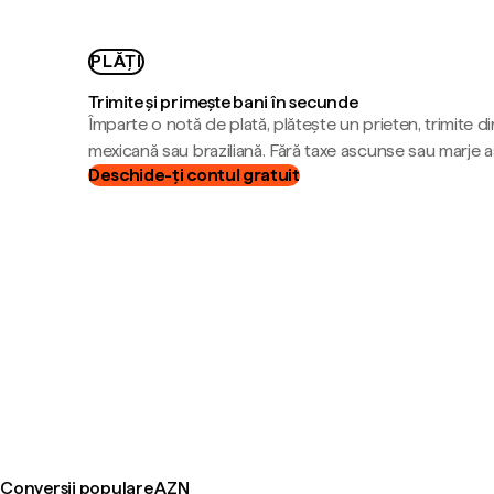
PLĂȚI
Trimite și primește bani în secunde
Împarte o notă de plată, plătește un prieten, trimite d
mexicană sau braziliană. Fără taxe ascunse sau marje 
Deschide-ți contul gratuit
Conversii populare AZN