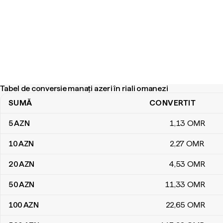
Tabel de conversie manați azeri în riali omanezi
SUMĂ
CONVERTIT
Tabel de conversie manați azeri în riali omanezi
5
AZN
1
,13
OMR
10
AZN
2
,27
OMR
20
AZN
4
,53
OMR
50
AZN
11
,33
OMR
100
AZN
22
,65
OMR