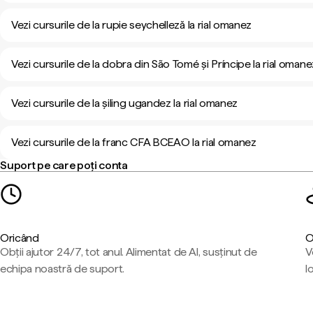
Vezi cursurile de la rupie seychelleză la rial omanez
Vezi cursurile de la dobra din São Tomé și Príncipe la rial omane
Vezi cursurile de la șiling ugandez la rial omanez
Vezi cursurile de la franc CFA BCEAO la rial omanez
Suport pe care poți conta
Oricând
O
Obții ajutor 24/7, tot anul. Alimentat de AI, susținut de
V
echipa noastră de suport.
l