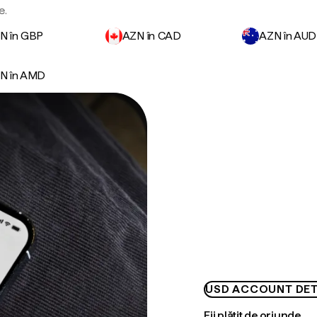
e.
N în GBP
AZN în CAD
AZN în AUD
N în AMD
USD ACCOUNT DET
Fii plătit de oriunde