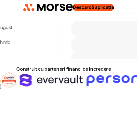
Descarcă aplicația
august,
chimb
Construit cu parteneri financi de încredere