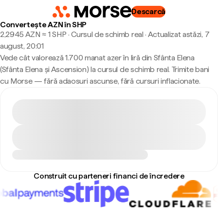
Descarcă
Convertește AZN în SHP
2,2945 AZN ≈ 1 SHP · Cursul de schimb real
·
Actualizat astăzi, 7
august, 20:01
Vede cât valorează 1.700 manat azer în liră din Sfânta Elena
(Sfânta Elena și Ascension) la cursul de schimb real. Trimite bani
cu Morse — fără adaosuri ascunse, fără cursuri inflacionate.
Construit cu parteneri financi de încredere