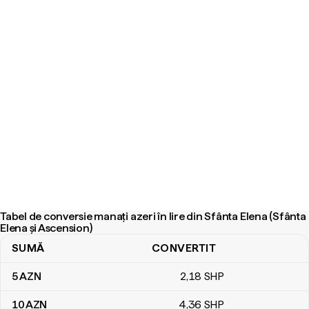
Tabel de conversie manați azeri în lire din Sfânta Elena (Sfânta
Elena și Ascension)
SUMĂ
CONVERTIT
Tabel de conversie manați azeri în lire din Sfânta Elena (Sfânta Ele
5
AZN
2
,18
SHP
10
AZN
4
,36
SHP