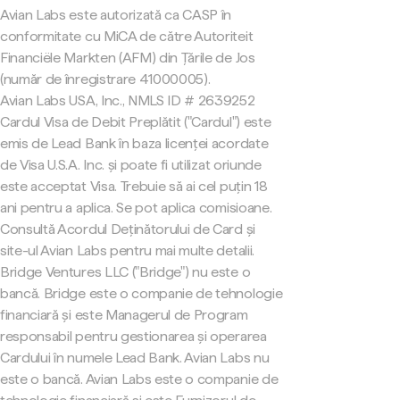
Avian Labs este autorizată ca CASP în
conformitate cu MiCA de către Autoriteit
Financiële Markten (AFM) din Țările de Jos
(număr de înregistrare 41000005).
Avian Labs USA, Inc., NMLS ID # 2639252
Cardul Visa de Debit Preplătit ("Cardul") este
emis de Lead Bank în baza licenței acordate
de Visa U.S.A. Inc. și poate fi utilizat oriunde
este acceptat Visa. Trebuie să ai cel puțin 18
ani pentru a aplica. Se pot aplica comisioane.
Consultă Acordul Deținătorului de Card și
site-ul Avian Labs pentru mai multe detalii.
Bridge Ventures LLC ("Bridge") nu este o
bancă. Bridge este o companie de tehnologie
financiară și este Managerul de Program
responsabil pentru gestionarea și operarea
Cardului în numele Lead Bank. Avian Labs nu
este o bancă. Avian Labs este o companie de