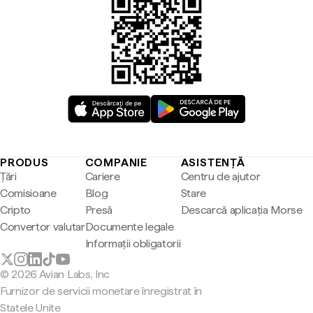
PRODUS
COMPANIE
ASISTENȚĂ
Țări
Cariere
Centru de ajutor
Comisioane
Blog
Stare
Cripto
Presă
Descarcă aplicația Morse
Convertor valutar
Documente legale
Informații obligatorii
© 2026 Avian Labs, Inc
Furnizor de servicii monetare înregistrat în
Statele Unite