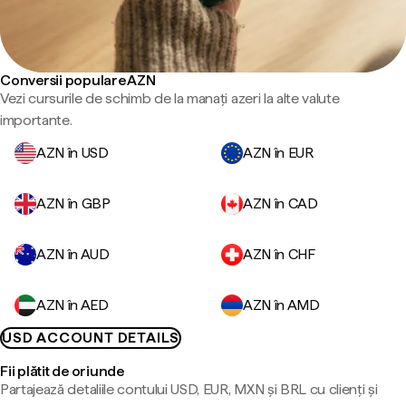
Conversii populare AZN
Vezi cursurile de schimb de la manați azeri la alte valute
importante.
AZN în USD
AZN în EUR
AZN în GBP
AZN în CAD
AZN în AUD
AZN în CHF
AZN în AED
AZN în AMD
USD ACCOUNT DETAILS
Fii plătit de oriunde
Partajează detaliile contului USD, EUR, MXN și BRL cu clienți și