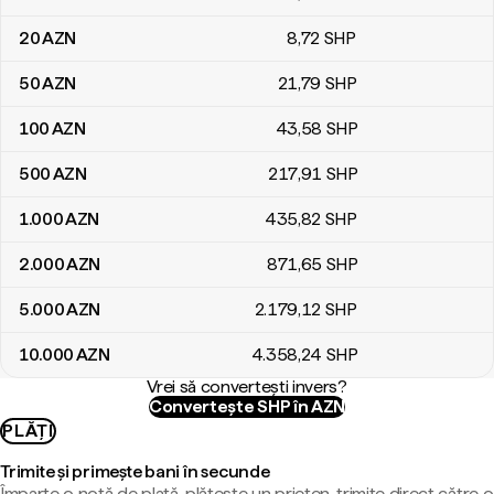
20
AZN
8
,72
SHP
50
AZN
21
,79
SHP
100
AZN
43
,58
SHP
500
AZN
217
,91
SHP
1.000
AZN
435
,82
SHP
2.000
AZN
871
,65
SHP
5.000
AZN
2.179
,12
SHP
10.000
AZN
4.358
,24
SHP
Vrei să convertești invers?
Convertește SHP în AZN
PLĂȚI
Trimite și primește bani în secunde
Împarte o notă de plată, plătește un prieten, trimite direct către o