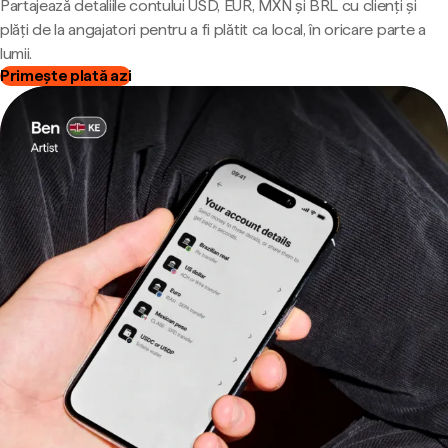
Partajează detaliile contului USD, EUR, MXN și BRL cu clienți și
plăți de la angajatori pentru a fi plătit ca local, în oricare parte a
lumii.
Primește plată azi