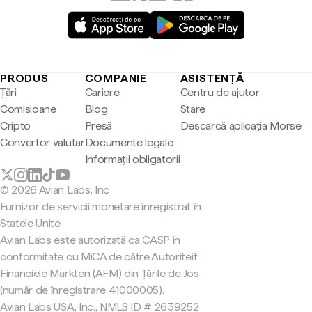
PRODUS
COMPANIE
ASISTENȚĂ
Țări
Cariere
Centru de ajutor
Comisioane
Blog
Stare
Cripto
Presă
Descarcă aplicația Morse
Convertor valutar
Documente legale
Informații obligatorii
© 2026 Avian Labs, Inc
Furnizor de servicii monetare înregistrat în
Statele Unite
Avian Labs este autorizată ca CASP în
conformitate cu MiCA de către Autoriteit
Financiële Markten (AFM) din Țările de Jos
(număr de înregistrare 41000005).
Avian Labs USA, Inc., NMLS ID # 2639252