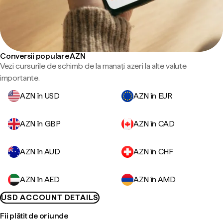
Conversii populare AZN
Vezi cursurile de schimb de la manați azeri la alte valute
importante.
AZN în USD
AZN în EUR
AZN în GBP
AZN în CAD
AZN în AUD
AZN în CHF
AZN în AED
AZN în AMD
USD ACCOUNT DETAILS
Fii plătit de oriunde