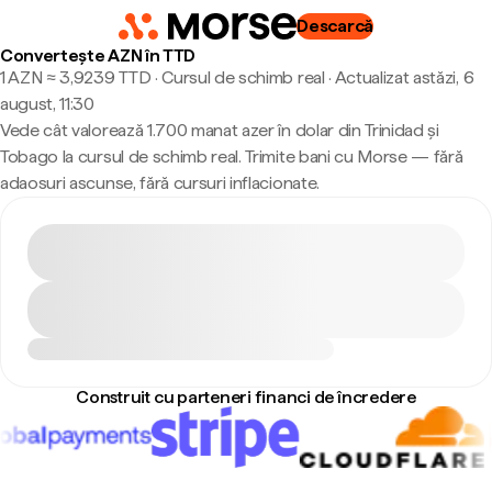
Descarcă
Convertește AZN în TTD
1 AZN ≈ 3,9239 TTD · Cursul de schimb real
·
Actualizat astăzi, 6
august, 11:30
Vede cât valorează 1.700 manat azer în dolar din Trinidad și
Tobago la cursul de schimb real. Trimite bani cu Morse — fără
adaosuri ascunse, fără cursuri inflacionate.
Construit cu parteneri financi de încredere