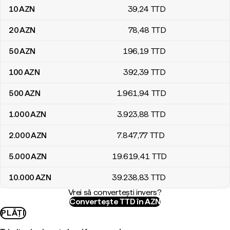
10
AZN
39
,24
TTD
20
AZN
78
,48
TTD
50
AZN
196
,19
TTD
100
AZN
392
,39
TTD
500
AZN
1.961
,94
TTD
1.000
AZN
3.923
,88
TTD
2.000
AZN
7.847
,77
TTD
5.000
AZN
19.619
,41
TTD
10.000
AZN
39.238
,83
TTD
Vrei să convertești invers?
Convertește TTD în AZN
PLĂȚI