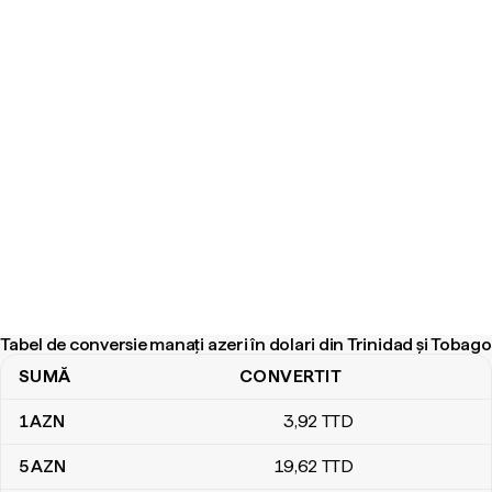
Tabel de conversie manați azeri în dolari din Trinidad și Tobago
SUMĂ
CONVERTIT
Tabel de conversie manați azeri în dolari din Trinidad și Tobago
1
AZN
3
,92
TTD
5
AZN
19
,62
TTD