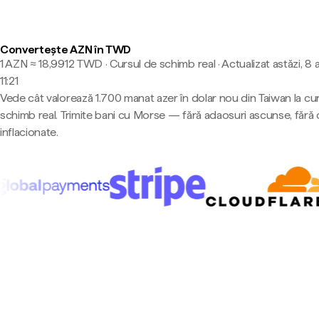
Convertește AZN în TWD
1 AZN ≈ 18,9912 TWD · Cursul de schimb real
·
Actualizat astăzi, 8 
11:21
Vede cât valorează 1.700 manat azer în dolar nou din Taiwan la cu
schimb real. Trimite bani cu Morse — fără adaosuri ascunse, fără 
inflacionate.