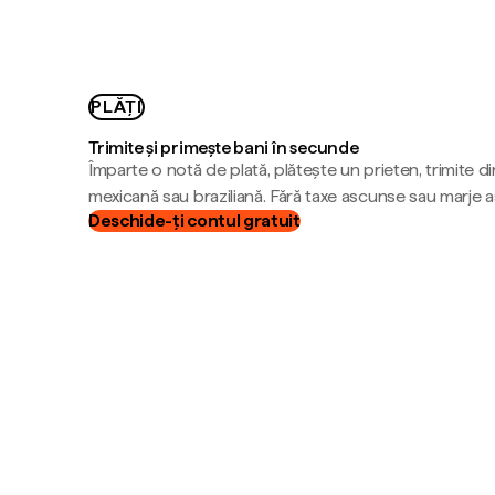
PLĂȚI
Trimite și primește bani în secunde
Împarte o notă de plată, plătește un prieten, trimite d
mexicană sau braziliană. Fără taxe ascunse sau marje 
Deschide-ți contul gratuit