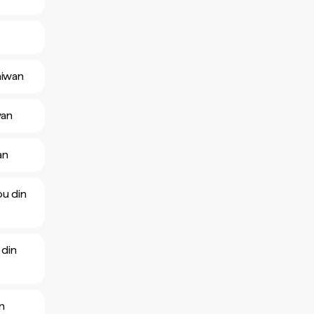
aiwan
wan
an
ou din
 din
n