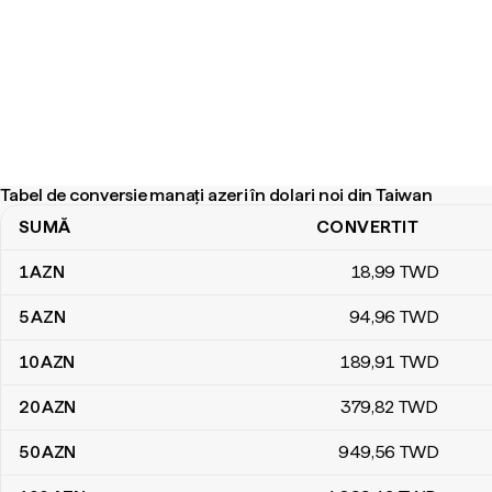
Tabel de conversie manați azeri în dolari noi din Taiwan
SUMĂ
CONVERTIT
Tabel de conversie manați azeri în dolari noi din Taiwan
1
AZN
18
,99
TWD
5
AZN
94
,96
TWD
10
AZN
189
,91
TWD
20
AZN
379
,82
TWD
50
AZN
949
,56
TWD