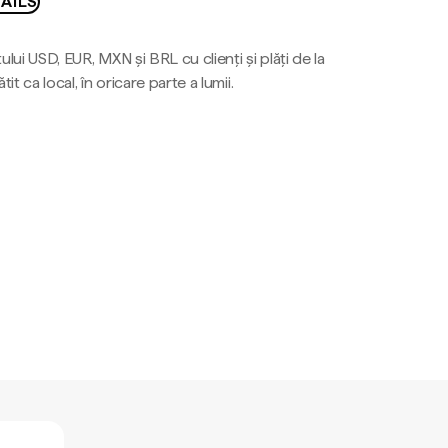
AILS
ului USD, EUR, MXN și BRL cu clienți și plăți de la
tit ca local, în oricare parte a lumii.