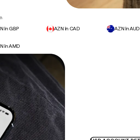
e.
N în GBP
AZN în CAD
AZN în AUD
N în AMD