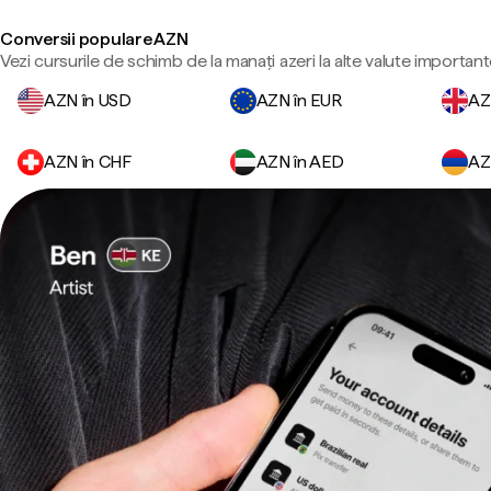
Conversii populare AZN
Vezi cursurile de schimb de la manați azeri la alte valute important
AZN în USD
AZN în EUR
AZ
AZN în CHF
AZN în AED
AZ