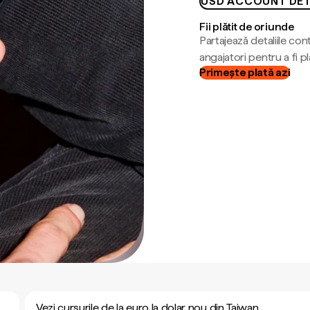
USD ACCOUNT DET
Fii plătit de oriunde
Partajează detaliile cont
angajatori pentru a fi plă
Primește plată azi
Vezi cursurile de la euro la dolar nou din Taiwan