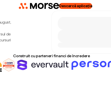
Descarcă aplicația
august,
rsul de
cursuri
Construit cu parteneri financi de încredere