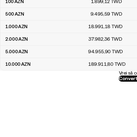
100
AZN
1.899
,12
TWD
500
AZN
9.495
,59
TWD
1.000
AZN
18.991
,18
TWD
2.000
AZN
37.982
,36
TWD
5.000
AZN
94.955
,90
TWD
10.000
AZN
189.911
,80
TWD
Vrei să 
Convert