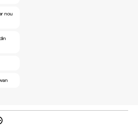
lar nou
din
iwan