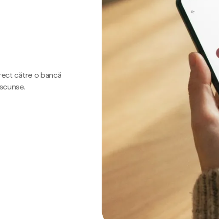
irect către o bancă
ascunse.