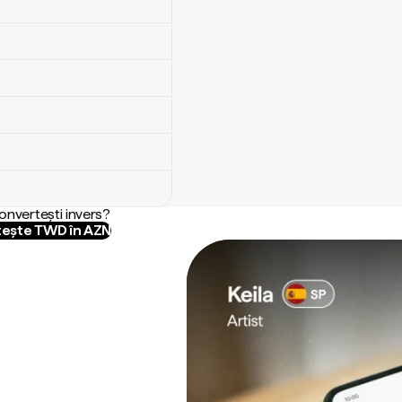
convertești invers?
ește TWD în AZN