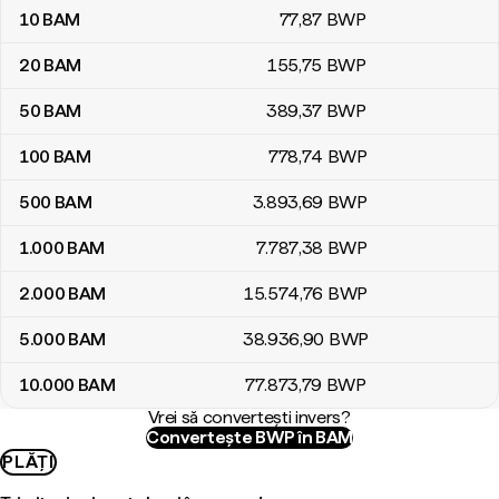
10
BAM
77
,87
BWP
20
BAM
155
,75
BWP
50
BAM
389
,37
BWP
100
BAM
778
,74
BWP
500
BAM
3.893
,69
BWP
1.000
BAM
7.787
,38
BWP
2.000
BAM
15.574
,76
BWP
5.000
BAM
38.936
,90
BWP
10.000
BAM
77.873
,79
BWP
Vrei să convertești invers?
Convertește BWP în BAM
PLĂȚI