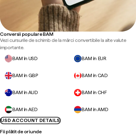
Conversii populare BAM
Vezi cursurile de schimb de la mărci convertibile la alte valute
importante.
BAM în USD
BAM în EUR
BAM în GBP
BAM în CAD
BAM în AUD
BAM în CHF
BAM în AED
BAM în AMD
USD ACCOUNT DETAILS
Fii plătit de oriunde