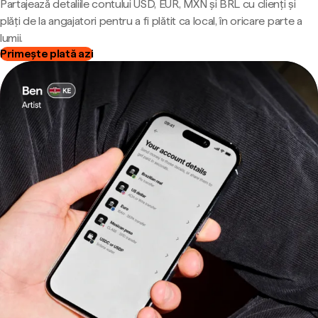
Partajează detaliile contului USD, EUR, MXN și BRL cu clienți și
plăți de la angajatori pentru a fi plătit ca local, în oricare parte a
lumii.
Primește plată azi