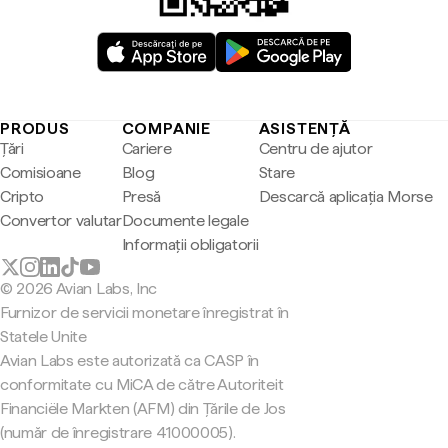
PRODUS
COMPANIE
ASISTENȚĂ
Țări
Cariere
Centru de ajutor
Comisioane
Blog
Stare
Cripto
Presă
Descarcă aplicația Morse
Convertor valutar
Documente legale
Informații obligatorii
© 2026 Avian Labs, Inc
Furnizor de servicii monetare înregistrat în
Statele Unite
Avian Labs este autorizată ca CASP în
conformitate cu MiCA de către Autoriteit
Financiële Markten (AFM) din Țările de Jos
(număr de înregistrare 41000005).