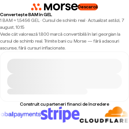
Descarcă
Convertește BAM în GEL
1 BAM ≈ 1,5456 GEL · Cursul de schimb real
·
Actualizat astăzi, 7
august, 10:15
Vede cât valorează 1.800 marcă convertibilă în lari georgian la
cursul de schimb real. Trimite bani cu Morse — fără adaosuri
ascunse, fără cursuri inflacionate.
Construit cu parteneri financi de încredere