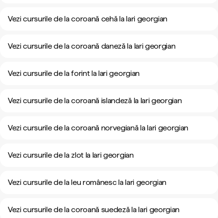
Vezi cursurile de la coroană cehă la lari georgian
Vezi cursurile de la coroană daneză la lari georgian
Vezi cursurile de la forint la lari georgian
Vezi cursurile de la coroană islandeză la lari georgian
Vezi cursurile de la coroană norvegiană la lari georgian
Vezi cursurile de la zlot la lari georgian
Vezi cursurile de la leu românesc la lari georgian
Vezi cursurile de la coroană suedeză la lari georgian