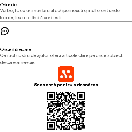
Oriunde
Vorbește cu un membru al echipei noastre, indiferent unde
locuiești sau ce limbă vorbești.
Orice întrebare
Centrul nostru de ajutor oferă articole clare pe orice subiect
de care ai nevoie.
Scanează pentru a descărca