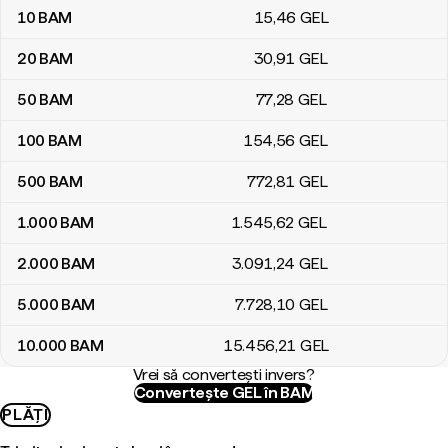
10
BAM
15
,46
GEL
20
BAM
30
,91
GEL
50
BAM
77
,28
GEL
100
BAM
154
,56
GEL
500
BAM
772
,81
GEL
1.000
BAM
1.545
,62
GEL
2.000
BAM
3.091
,24
GEL
5.000
BAM
7.728
,10
GEL
10.000
BAM
15.456
,21
GEL
Vrei să convertești invers?
Convertește GEL în BAM
PLĂȚI