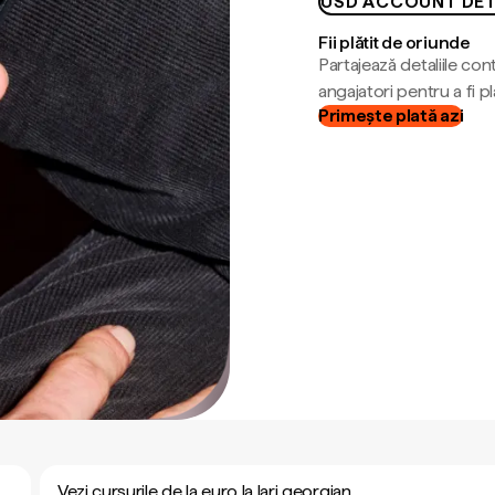
USD ACCOUNT DET
Fii plătit de oriunde
Partajează detaliile cont
angajatori pentru a fi plă
Primește plată azi
Vezi cursurile de la euro la lari georgian