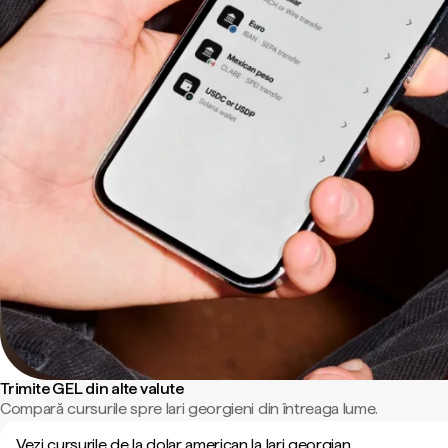
Trimite GEL din alte valute
Compară cursurile spre lari georgieni din întreaga lume.
Vezi cursurile de la dolar american la lari georgian