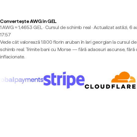
Convertește AWG în GEL
1 AWG ≈ 1,4653 GEL · Cursul de schimb real
·
Actualizat astăzi, 6 a
17:57
Vede cât valorează 1.800 florin aruban în lari georgian la cursul de
schimb real. Trimite bani cu Morse — fără adaosuri ascunse, fără 
inflacionate.