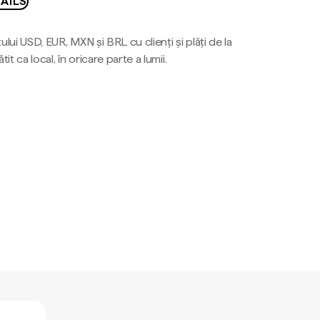
AILS
ului USD, EUR, MXN și BRL cu clienți și plăți de la
tit ca local, în oricare parte a lumii.