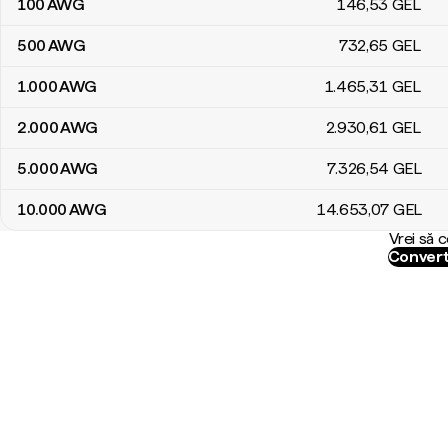
100
AWG
146
,53
GEL
500
AWG
732
,65
GEL
1.000
AWG
1.465
,31
GEL
2.000
AWG
2.930
,61
GEL
5.000
AWG
7.326
,54
GEL
10.000
AWG
14.653
,07
GEL
Vrei să 
Convert