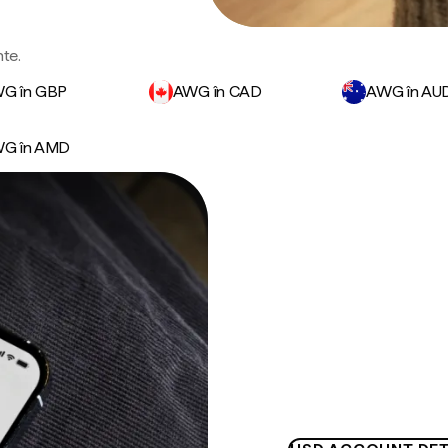
nte.
G în GBP
AWG în CAD
AWG în AU
G în AMD