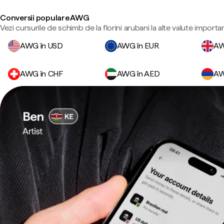
Conversii populare AWG
Vezi cursurile de schimb de la florini arubani la alte valute importa
AWG în USD
AWG în EUR
AW
AWG în CHF
AWG în AED
AW