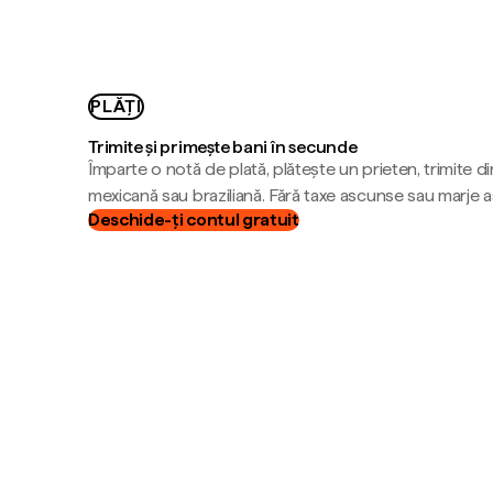
PLĂȚI
Trimite și primește bani în secunde
Împarte o notă de plată, plătește un prieten, trimite d
mexicană sau braziliană. Fără taxe ascunse sau marje 
Deschide-ți contul gratuit