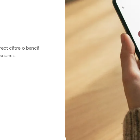
irect către o bancă
ascunse.