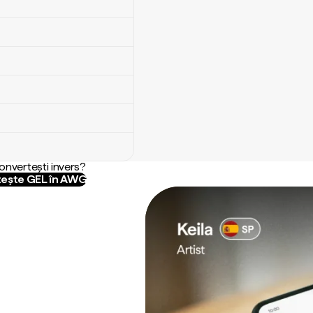
convertești invers?
ește GEL în AWG