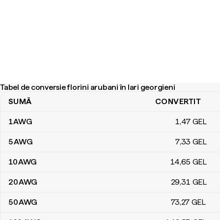
Tabel de conversie florini arubani în lari georgieni
SUMĂ
CONVERTIT
Tabel de conversie florini arubani în lari georgieni
1
AWG
1
,47
GEL
5
AWG
7
,33
GEL
10
AWG
14
,65
GEL
20
AWG
29
,31
GEL
50
AWG
73
,27
GEL