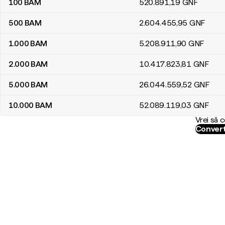
100
BAM
520.891
,19
GNF
500
BAM
2.604.455
,95
GNF
1.000
BAM
5.208.911
,90
GNF
2.000
BAM
10.417.823
,81
GNF
5.000
BAM
26.044.559
,52
GNF
10.000
BAM
52.089.119
,03
GNF
Vrei să 
Convert