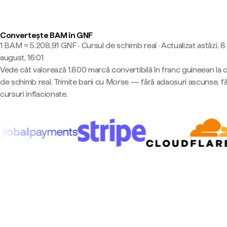
Convertește BAM în GNF
1 BAM ≈ 5.208,91 GNF · Cursul de schimb real
·
Actualizat astăzi, 8
august, 16:01
Vede cât valorează 1.800 marcă convertibilă în franc guineean la 
de schimb real. Trimite bani cu Morse — fără adaosuri ascunse, f
cursuri inflacionate.