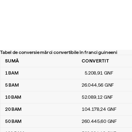
Tabel de conversie mărci convertibile în franci guineeni
SUMĂ
CONVERTIT
Tabel de conversie mărci convertibile în franci guineeni
1
BAM
5.208
,91
GNF
5
BAM
26.044
,56
GNF
10
BAM
52.089
,12
GNF
20
BAM
104.178
,24
GNF
50
BAM
260.445
,60
GNF