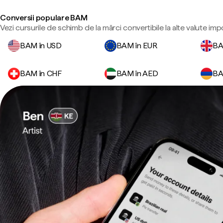
Conversii populare BAM
Vezi cursurile de schimb de la mărci convertibile la alte valute imp
BAM în USD
BAM în EUR
BA
BAM în CHF
BAM în AED
BA