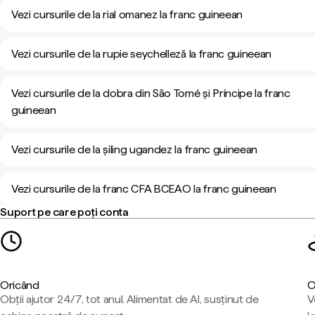
Vezi cursurile de la rial omanez la franc guineean
Vezi cursurile de la rupie seychelleză la franc guineean
Vezi cursurile de la dobra din São Tomé și Príncipe la franc
guineean
Vezi cursurile de la șiling ugandez la franc guineean
Vezi cursurile de la franc CFA BCEAO la franc guineean
Suport pe care poți conta
Oricând
O
Obții ajutor 24/7, tot anul. Alimentat de AI, susținut de
V