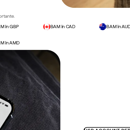
ortante.
M în GBP
BAM în CAD
BAM în AU
M în AMD