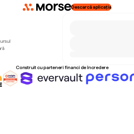
Descarcă aplicația
cursul
ără
Construit cu parteneri financi de încredere