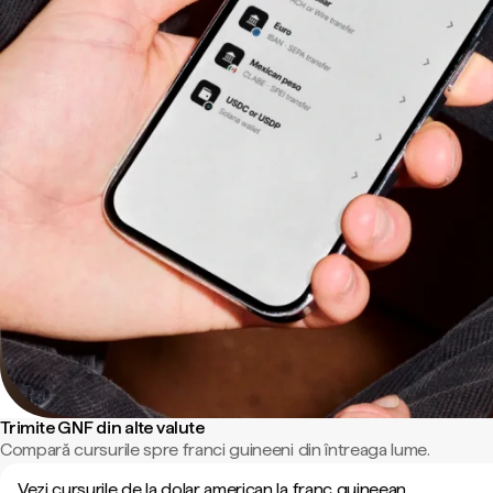
Trimite GNF din alte valute
Compară cursurile spre franci guineeni din întreaga lume.
Vezi cursurile de la dolar american la franc guineean