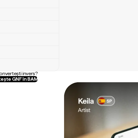
convertești invers?
ește GNF în BAM