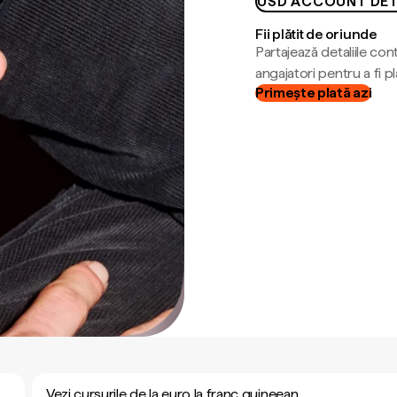
USD ACCOUNT DET
Fii plătit de oriunde
Partajează detaliile cont
angajatori pentru a fi plă
Primește plată azi
Vezi cursurile de la euro la franc guineean