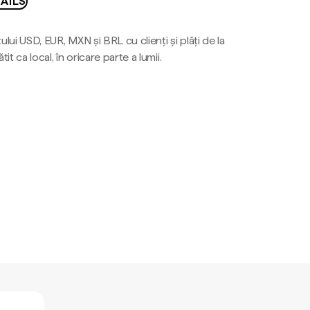
AILS
ului USD, EUR, MXN și BRL cu clienți și plăți de la
tit ca local, în oricare parte a lumii.