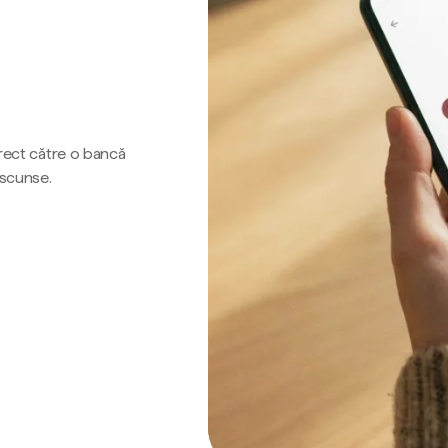
irect către o bancă
ascunse.