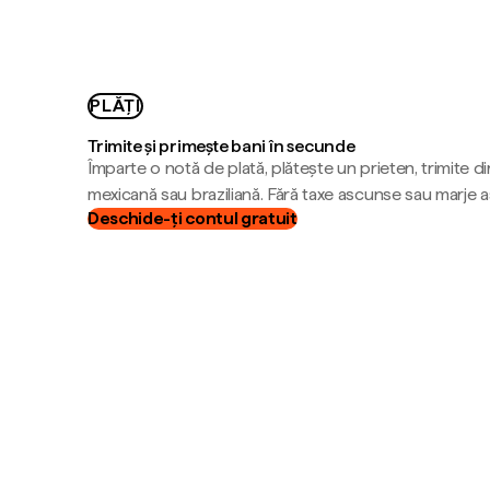
PLĂȚI
Trimite și primește bani în secunde
Împarte o notă de plată, plătește un prieten, trimite d
mexicană sau braziliană. Fără taxe ascunse sau marje 
Deschide-ți contul gratuit