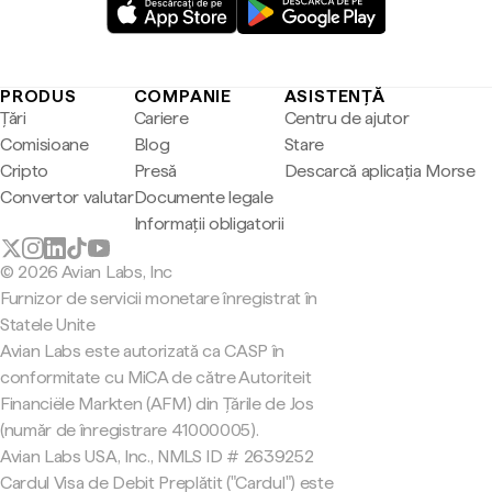
PRODUS
COMPANIE
ASISTENȚĂ
Țări
Cariere
Centru de ajutor
Comisioane
Blog
Stare
Cripto
Presă
Descarcă aplicația Morse
Convertor valutar
Documente legale
Informații obligatorii
© 2026 Avian Labs, Inc
Furnizor de servicii monetare înregistrat în
Statele Unite
Avian Labs este autorizată ca CASP în
conformitate cu MiCA de către Autoriteit
Financiële Markten (AFM) din Țările de Jos
(număr de înregistrare 41000005).
Avian Labs USA, Inc., NMLS ID # 2639252
Cardul Visa de Debit Preplătit ("Cardul") este