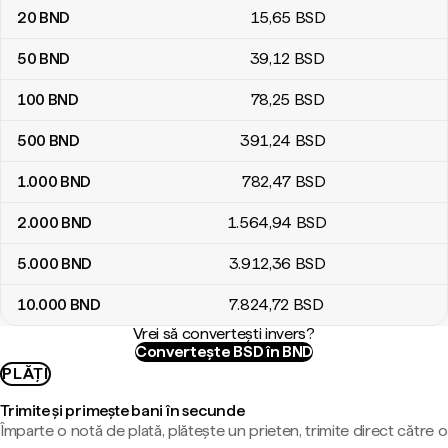
20
BND
15
,65
BSD
50
BND
39
,12
BSD
100
BND
78
,25
BSD
500
BND
391
,24
BSD
1.000
BND
782
,47
BSD
2.000
BND
1.564
,94
BSD
5.000
BND
3.912
,36
BSD
10.000
BND
7.824
,72
BSD
Vrei să convertești invers?
Convertește BSD în BND
PLĂȚI
Trimite și primește bani în secunde
Împarte o notă de plată, plătește un prieten, trimite direct către o