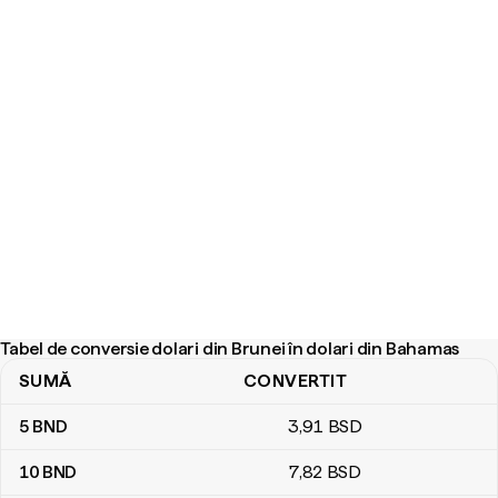
Tabel de conversie dolari din Brunei în dolari din Bahamas
SUMĂ
CONVERTIT
Tabel de conversie dolari din Brunei în dolari din Bahamas
5
BND
3
,91
BSD
10
BND
7
,82
BSD