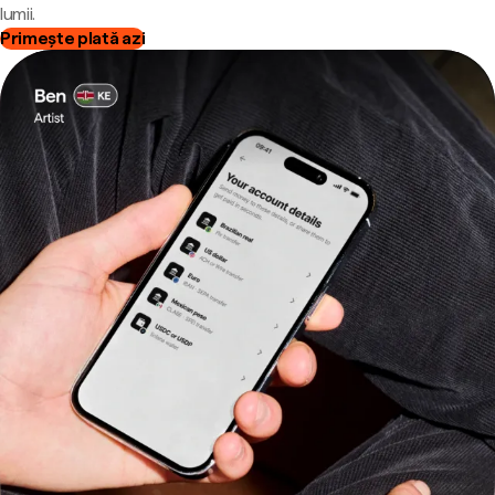
lumii.
Primește plată azi