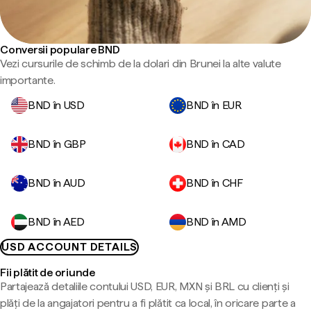
Conversii populare BND
Vezi cursurile de schimb de la dolari din Brunei la alte valute
importante.
BND în USD
BND în EUR
BND în GBP
BND în CAD
BND în AUD
BND în CHF
BND în AED
BND în AMD
USD ACCOUNT DETAILS
Fii plătit de oriunde
Partajează detaliile contului USD, EUR, MXN și BRL cu clienți și
plăți de la angajatori pentru a fi plătit ca local, în oricare parte a