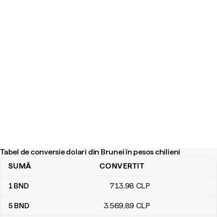
Tabel de conversie dolari din Brunei în pesos chilieni
SUMĂ
CONVERTIT
Tabel de conversie dolari din Brunei în pesos chilieni
1
BND
713
,98
CLP
5
BND
3.569
,89
CLP