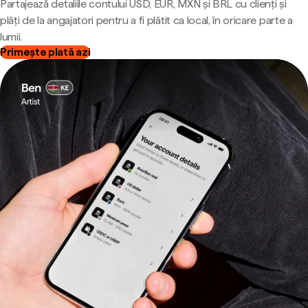
Partajează detaliile contului USD, EUR, MXN și BRL cu clienți și
plăți de la angajatori pentru a fi plătit ca local, în oricare parte a
lumii.
Primește plată azi