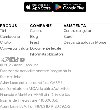
PRODUS
COMPANIE
ASISTENȚĂ
Țări
Cariere
Centru de ajutor
Comisioane
Blog
Stare
Cripto
Presă
Descarcă aplicația Morse
Convertor valutar
Documente legale
Informații obligatorii
© 2026 Avian Labs, Inc
Furnizor de servicii monetare înregistrat în
Statele Unite
Avian Labs este autorizată ca CASP în
conformitate cu MiCA de către Autoriteit
Financiële Markten (AFM) din Țările de Jos
(număr de înregistrare 41000005).
Avian Labs USA, Inc., NMLS ID # 2639252