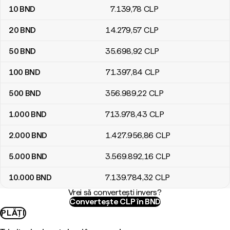
10
BND
7.139
,78
CLP
20
BND
14.279
,57
CLP
50
BND
35.698
,92
CLP
100
BND
71.397
,84
CLP
500
BND
356.989
,22
CLP
1.000
BND
713.978
,43
CLP
2.000
BND
1.427.956
,86
CLP
5.000
BND
3.569.892
,16
CLP
10.000
BND
7.139.784
,32
CLP
Vrei să convertești invers?
Convertește CLP în BND
PLĂȚI