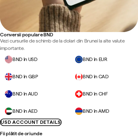
Conversii populare BND
Vezi cursurile de schimb de la dolari din Brunei la alte valute
importante.
BND în USD
BND în EUR
BND în GBP
BND în CAD
BND în AUD
BND în CHF
BND în AED
BND în AMD
USD ACCOUNT DETAILS
Fii plătit de oriunde