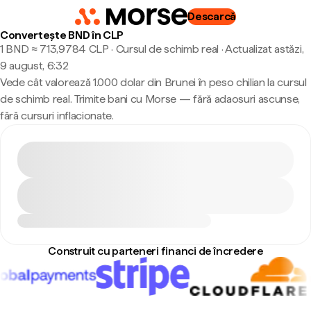
Descarcă
Convertește BND în CLP
1 BND ≈ 713,9784 CLP · Cursul de schimb real
·
Actualizat astăzi,
9 august, 6:32
Vede cât valorează 1.000 dolar din Brunei în peso chilian la cursul
de schimb real. Trimite bani cu Morse — fără adaosuri ascunse,
fără cursuri inflacionate.
Construit cu parteneri financi de încredere