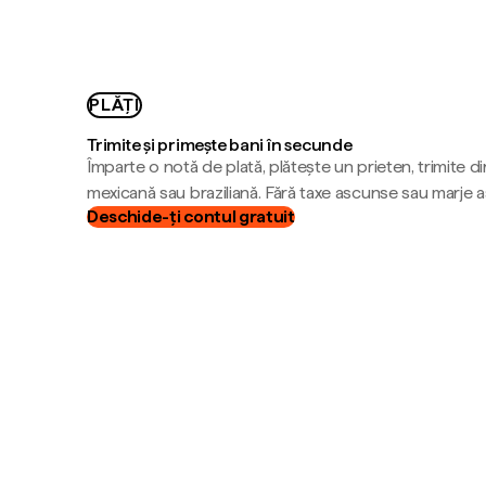
PLĂȚI
Trimite și primește bani în secunde
Împarte o notă de plată, plătește un prieten, trimite d
mexicană sau braziliană. Fără taxe ascunse sau marje 
Deschide-ți contul gratuit