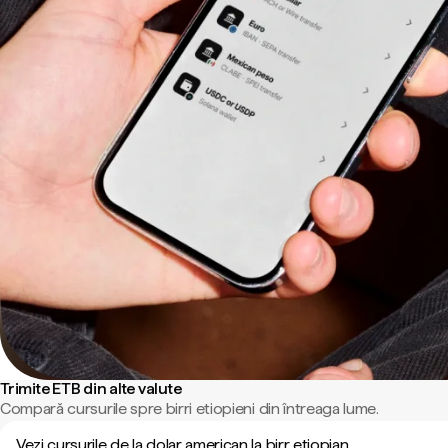
Trimite ETB din alte valute
Compară cursurile spre birri etiopieni din întreaga lume.
Vezi cursurile de la dolar american la birr etiopian