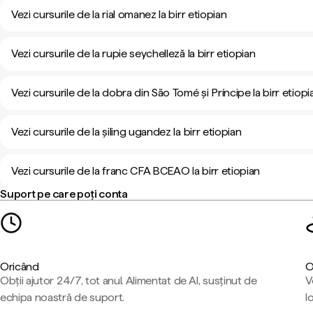
Vezi cursurile de la rial omanez la birr etiopian
Vezi cursurile de la rupie seychelleză la birr etiopian
Vezi cursurile de la dobra din São Tomé și Príncipe la birr etiopi
Vezi cursurile de la șiling ugandez la birr etiopian
Vezi cursurile de la franc CFA BCEAO la birr etiopian
Suport pe care poți conta
Oricând
O
Obții ajutor 24/7, tot anul. Alimentat de AI, susținut de
V
echipa noastră de suport.
l