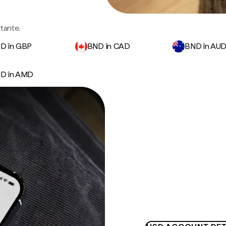
rtante.
D în GBP
BND în CAD
BND în AU
D în AMD