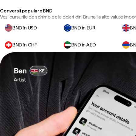
Conversii populare BND
Vezi cursurile de schimb de la dolari din Brunei la alte valute impo
BND în USD
BND în EUR
BN
BND în CHF
BND în AED
BN