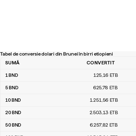
Tabel de conversie dolari din Brunei în birri etiopieni
SUMĂ
CONVERTIT
Tabel de conversie dolari din Brunei în birri etiopieni
1
BND
125
,16
ETB
5
BND
625
,78
ETB
10
BND
1.251
,56
ETB
20
BND
2.503
,13
ETB
50
BND
6.257
,82
ETB