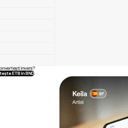
convertești invers?
tește ETB în BND