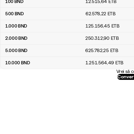
100
BND
12.515
,64
ETB
500
BND
62.578
,22
ETB
1.000
BND
125.156
,45
ETB
2.000
BND
250.312
,90
ETB
5.000
BND
625.782
,25
ETB
10.000
BND
1.251.564
,49
ETB
Vrei să 
Conver