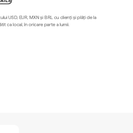
AILS
ului USD, EUR, MXN și BRL cu clienți și plăți de la
tit ca local, în oricare parte a lumii.