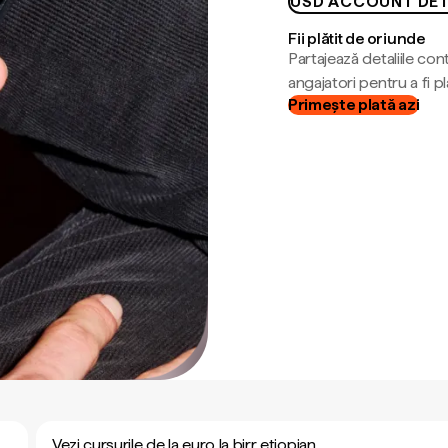
USD ACCOUNT DET
Fii plătit de oriunde
Partajează detaliile cont
angajatori pentru a fi plă
Primește plată azi
Vezi cursurile de la euro la birr etiopian