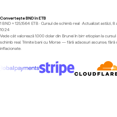
Convertește BND în ETB
1 BND ≈ 125,1564 ETB · Cursul de schimb real
·
Actualizat astăzi, 8
10:24
Vede cât valorează 1.000 dolar din Brunei în birr etiopian la cursul
schimb real. Trimite bani cu Morse — fără adaosuri ascunse, fără 
inflacionate.