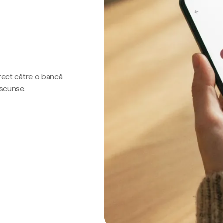
irect către o bancă
ascunse.