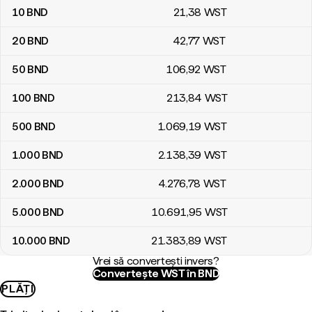
10
BND
21
,38
WST
20
BND
42
,77
WST
50
BND
106
,92
WST
100
BND
213
,84
WST
500
BND
1.069
,19
WST
1.000
BND
2.138
,39
WST
2.000
BND
4.276
,78
WST
5.000
BND
10.691
,95
WST
10.000
BND
21.383
,89
WST
Vrei să convertești invers?
Convertește WST în BND
PLĂȚI