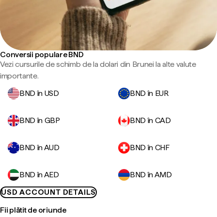
Conversii populare BND
Vezi cursurile de schimb de la dolari din Brunei la alte valute
importante.
BND în USD
BND în EUR
BND în GBP
BND în CAD
BND în AUD
BND în CHF
BND în AED
BND în AMD
USD ACCOUNT DETAILS
Fii plătit de oriunde