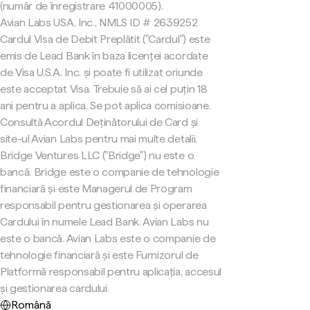
(număr de înregistrare 41000005).
Avian Labs USA, Inc., NMLS ID # 2639252
Cardul Visa de Debit Preplătit ("Cardul") este
emis de Lead Bank în baza licenței acordate
de Visa U.S.A. Inc. și poate fi utilizat oriunde
este acceptat Visa. Trebuie să ai cel puțin 18
ani pentru a aplica. Se pot aplica comisioane.
Consultă Acordul Deținătorului de Card și
site-ul Avian Labs pentru mai multe detalii.
Bridge Ventures LLC ("Bridge") nu este o
bancă. Bridge este o companie de tehnologie
financiară și este Managerul de Program
responsabil pentru gestionarea și operarea
Cardului în numele Lead Bank. Avian Labs nu
este o bancă. Avian Labs este o companie de
tehnologie financiară și este Furnizorul de
Platformă responsabil pentru aplicația, accesul
și gestionarea cardului.
Română