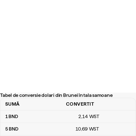
Tabel de conversie dolari din Brunei în tala samoane
SUMĂ
CONVERTIT
Tabel de conversie dolari din Brunei în tala samoane
1
BND
2
,14
WST
5
BND
10
,69
WST