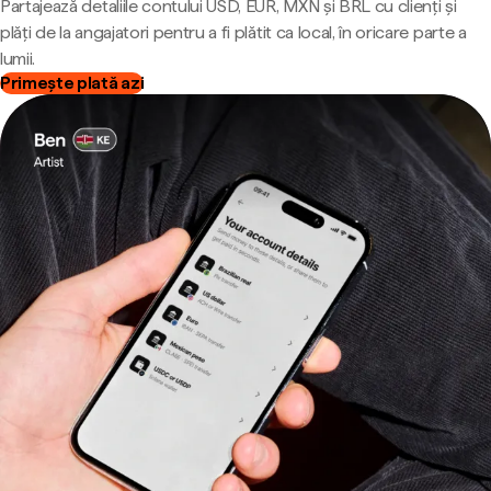
Partajează detaliile contului USD, EUR, MXN și BRL cu clienți și
plăți de la angajatori pentru a fi plătit ca local, în oricare parte a
lumii.
Primește plată azi