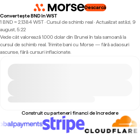
Descarcă
Convertește BND în WST
1 BND ≈ 2,1384 WST · Cursul de schimb real
·
Actualizat astăzi, 9
august, 5:22
Vede cât valorează 1.000 dolar din Brunei în tala samoană la
cursul de schimb real. Trimite bani cu Morse — fără adaosuri
ascunse, fără cursuri inflacionate.
Construit cu parteneri financi de încredere