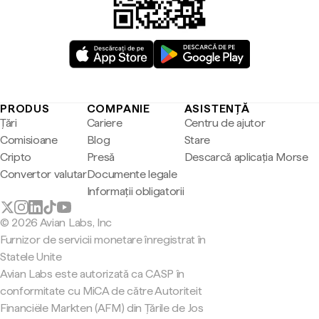
PRODUS
COMPANIE
ASISTENȚĂ
Țări
Cariere
Centru de ajutor
Comisioane
Blog
Stare
Cripto
Presă
Descarcă aplicația Morse
Convertor valutar
Documente legale
Informații obligatorii
© 2026 Avian Labs, Inc
Furnizor de servicii monetare înregistrat în
Statele Unite
Avian Labs este autorizată ca CASP în
conformitate cu MiCA de către Autoriteit
Financiële Markten (AFM) din Țările de Jos