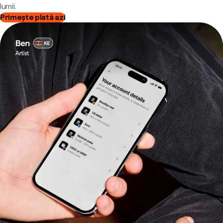
lumii.
Primește plată azi