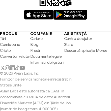
PRODUS
COMPANIE
ASISTENȚĂ
Țări
Cariere
Centru de ajutor
Comisioane
Blog
Stare
Cripto
Presă
Descarcă aplicația Morse
Convertor valutar
Documente legale
Informații obligatorii
© 2026 Avian Labs, Inc
Furnizor de servicii monetare înregistrat în
Statele Unite
Avian Labs este autorizată ca CASP în
conformitate cu MiCA de către Autoriteit
Financiële Markten (AFM) din Țările de Jos
(număr de înregistrare 41000005).