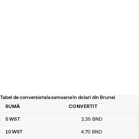
Tabel de conversie tala samoane în dolari din Brunei
SUMĂ
CONVERTIT
Tabel de conversie tala samoane în dolari din Brunei
5
WST
2
,35
BND
10
WST
4
,70
BND