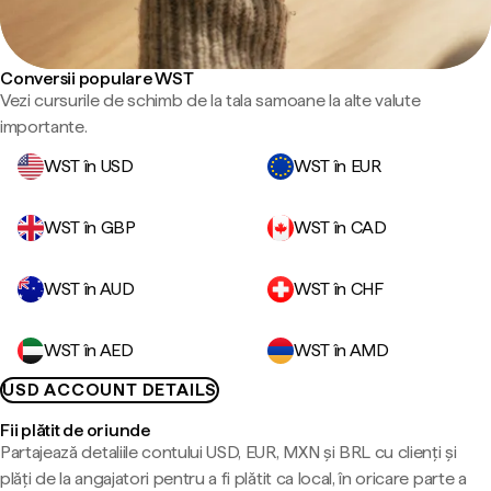
Conversii populare WST
Vezi cursurile de schimb de la tala samoane la alte valute
importante.
WST în USD
WST în EUR
WST în GBP
WST în CAD
WST în AUD
WST în CHF
WST în AED
WST în AMD
USD ACCOUNT DETAILS
Fii plătit de oriunde
Partajează detaliile contului USD, EUR, MXN și BRL cu clienți și
plăți de la angajatori pentru a fi plătit ca local, în oricare parte a