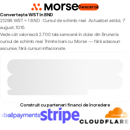
Descarcă
Convertește WST în BND
2,1298 WST ≈ 1 BND · Cursul de schimb real
·
Actualizat astăzi, 7
august, 10:15
Vede cât valorează 2.700 tala samoană în dolar din Brunei la
cursul de schimb real. Trimite bani cu Morse — fără adaosuri
ascunse, fără cursuri inflacionate.
Construit cu parteneri financi de încredere