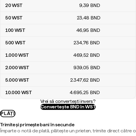
20
WST
9
,39
BND
50
WST
23
,48
BND
100
WST
46
,95
BND
500
WST
234
,76
BND
1.000
WST
469
,52
BND
2.000
WST
939
,05
BND
5.000
WST
2.347
,62
BND
10.000
WST
4.695
,25
BND
Vrei să convertești invers?
Convertește BND în WST
PLĂȚI
Trimite și primește bani în secunde
Împarte o notă de plată, plătește un prieten, trimite direct către o