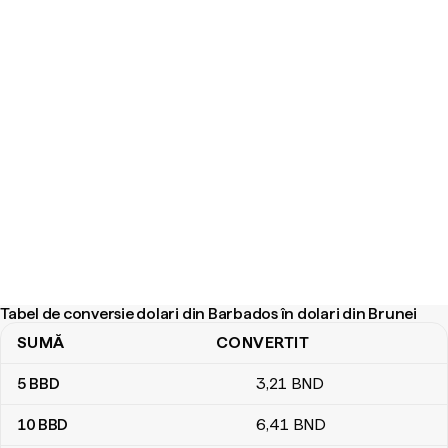
Tabel de conversie dolari din Barbados în dolari din Brunei
SUMĂ
CONVERTIT
Tabel de conversie dolari din Barbados în dolari din Brunei
5
BBD
3
,21
BND
10
BBD
6
,41
BND