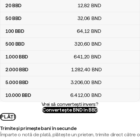
20
BBD
12
,82
BND
50
BBD
32
,06
BND
100
BBD
64
,12
BND
500
BBD
320
,60
BND
1.000
BBD
641
,20
BND
2.000
BBD
1.282
,40
BND
5.000
BBD
3.206
,00
BND
10.000
BBD
6.412
,00
BND
Vrei să convertești invers?
Convertește BND în BBD
PLĂȚI
Trimite și primește bani în secunde
Împarte o notă de plată, plătește un prieten, trimite direct către o