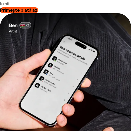
lumii.
Primește plată azi