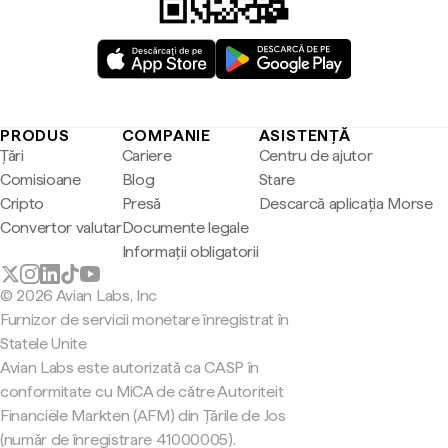
PRODUS
COMPANIE
ASISTENȚĂ
Țări
Cariere
Centru de ajutor
Comisioane
Blog
Stare
Cripto
Presă
Descarcă aplicația Morse
Convertor valutar
Documente legale
Informații obligatorii
© 2026 Avian Labs, Inc
Furnizor de servicii monetare înregistrat în
Statele Unite
Avian Labs este autorizată ca CASP în
conformitate cu MiCA de către Autoriteit
Financiële Markten (AFM) din Țările de Jos
(număr de înregistrare 41000005).