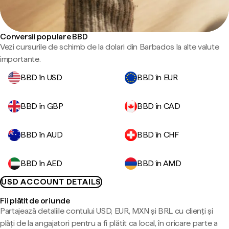
Conversii populare BBD
Vezi cursurile de schimb de la dolari din Barbados la alte valute
importante.
BBD în USD
BBD în EUR
BBD în GBP
BBD în CAD
BBD în AUD
BBD în CHF
BBD în AED
BBD în AMD
USD ACCOUNT DETAILS
Fii plătit de oriunde
Partajează detaliile contului USD, EUR, MXN și BRL cu clienți și
plăți de la angajatori pentru a fi plătit ca local, în oricare parte a