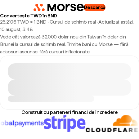
Descarcă
Convertește TWD în BND
25,2106 TWD ≈ 1 BND · Cursul de schimb real
·
Actualizat astăzi,
10 august, 3:48
Vede cât valorează 32.000 dolar nou din Taiwan în dolar din
Brunei la cursul de schimb real. Trimite bani cu Morse — fără
adaosuri ascunse, fără cursuri inflacionate.
Construit cu parteneri financi de încredere