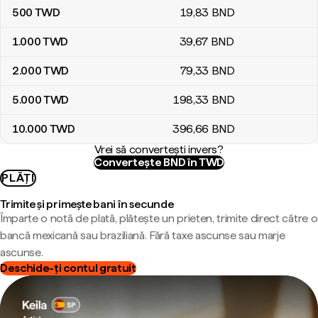
500
TWD
19
,83
BND
1.000
TWD
39
,67
BND
2.000
TWD
79
,33
BND
5.000
TWD
198
,33
BND
10.000
TWD
396
,66
BND
Vrei să convertești invers?
Convertește BND în TWD
PLĂȚI
Trimite și primește bani în secunde
Împarte o notă de plată, plătește un prieten, trimite direct către o
bancă mexicană sau braziliană. Fără taxe ascunse sau marje
ascunse.
Deschide-ți contul gratuit