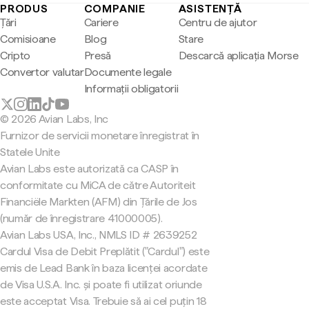
PRODUS
COMPANIE
ASISTENȚĂ
Țări
Cariere
Centru de ajutor
Comisioane
Blog
Stare
Cripto
Presă
Descarcă aplicația Morse
Convertor valutar
Documente legale
Informații obligatorii
© 2026 Avian Labs, Inc
Furnizor de servicii monetare înregistrat în
Statele Unite
Avian Labs este autorizată ca CASP în
conformitate cu MiCA de către Autoriteit
Financiële Markten (AFM) din Țările de Jos
(număr de înregistrare 41000005).
Avian Labs USA, Inc., NMLS ID # 2639252
Cardul Visa de Debit Preplătit ("Cardul") este
emis de Lead Bank în baza licenței acordate
de Visa U.S.A. Inc. și poate fi utilizat oriunde
este acceptat Visa. Trebuie să ai cel puțin 18