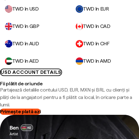
TWD în USD
TWD în EUR
TWD în GBP
TWD în CAD
TWD în AUD
TWD în CHF
TWD în AED
TWD în AMD
USD ACCOUNT DETAILS
Fii plătit de oriunde
Partajează detaliile contului USD, EUR, MXN și BRL cu clienți și
plăți de la angajatori pentru a fi plătit ca local, în oricare parte a
lumii.
Primește plată azi