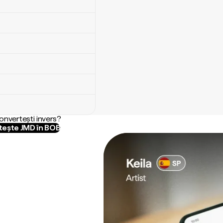
convertești invers?
ește JMD în BOB