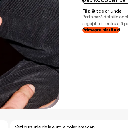
USD ACCOUNT DET
Fii plătit de oriunde
Partajează detaliile cont
angajatori pentru a fi plă
Primește plată azi
Vezi cursurile de la euro la dolar jamaican