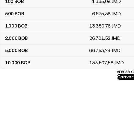
100
BOB
1.335
,08
JMD
500
BOB
6.675
,38
JMD
1.000
BOB
13.350
,76
JMD
2.000
BOB
26.701
,52
JMD
5.000
BOB
66.753
,79
JMD
10.000
BOB
133.507
,58
JMD
Vrei să 
Convert