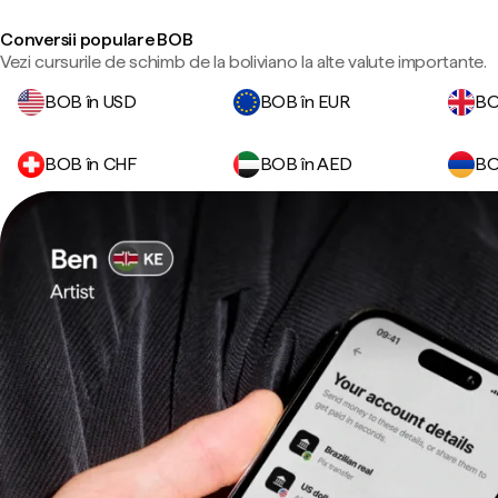
Conversii populare BOB
Vezi cursurile de schimb de la boliviano la alte valute importante.
BOB în USD
BOB în EUR
BO
BOB în CHF
BOB în AED
BO