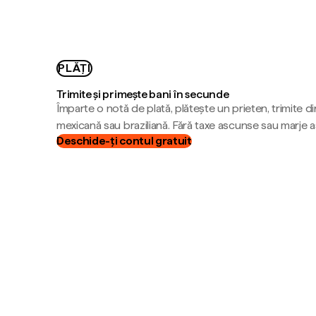
PLĂȚI
Trimite și primește bani în secunde
Împarte o notă de plată, plătește un prieten, trimite d
mexicană sau braziliană. Fără taxe ascunse sau marje 
Deschide-ți contul gratuit