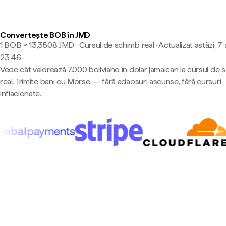
Convertește BOB în JMD
1 BOB ≈ 13,3508 JMD · Cursul de schimb real
·
Actualizat astăzi, 7
23:46
Vede cât valorează 7.000 boliviano în dolar jamaican la cursul de
real. Trimite bani cu Morse — fără adaosuri ascunse, fără cursuri
inflacionate.