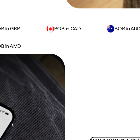
B în GBP
BOB în CAD
BOB în AU
B în AMD