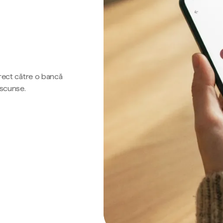
irect către o bancă
ascunse.