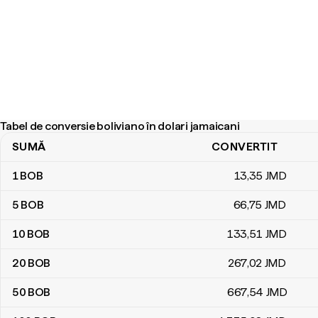
Tabel de conversie boliviano în dolari jamaicani
SUMĂ
CONVERTIT
Tabel de conversie boliviano în dolari jamaicani
1
BOB
13
,35
JMD
5
BOB
66
,75
JMD
10
BOB
133
,51
JMD
20
BOB
267
,02
JMD
50
BOB
667
,54
JMD