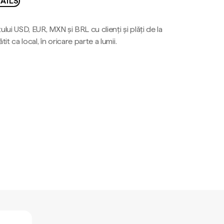
AILS
ului USD, EUR, MXN și BRL cu clienți și plăți de la
tit ca local, în oricare parte a lumii.