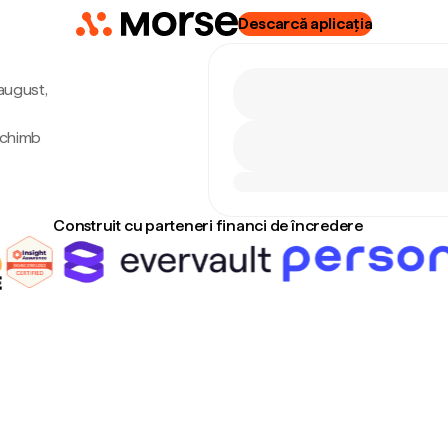
Descarcă aplicația
 august,
 schimb
Construit cu parteneri financi de încredere