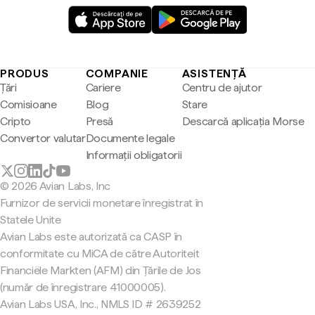
PRODUS
COMPANIE
ASISTENȚĂ
Țări
Cariere
Centru de ajutor
Comisioane
Blog
Stare
Cripto
Presă
Descarcă aplicația Morse
Convertor valutar
Documente legale
Informații obligatorii
© 2026 Avian Labs, Inc
Furnizor de servicii monetare înregistrat în
Statele Unite
Avian Labs este autorizată ca CASP în
conformitate cu MiCA de către Autoriteit
Financiële Markten (AFM) din Țările de Jos
(număr de înregistrare 41000005).
Avian Labs USA, Inc., NMLS ID # 2639252