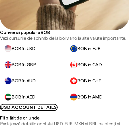
Conversii populare BOB
Vezi cursurile de schimb de la boliviano la alte valute importante.
BOB în USD
BOB în EUR
BOB în GBP
BOB în CAD
BOB în AUD
BOB în CHF
BOB în AED
BOB în AMD
USD ACCOUNT DETAILS
Fii plătit de oriunde
Partajează detaliile contului USD, EUR, MXN și BRL cu clienți și