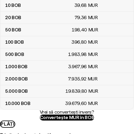
10
BOB
39
,68
MUR
20
BOB
79
,36
MUR
50
BOB
198
,40
MUR
100
BOB
396
,80
MUR
500
BOB
1.983
,98
MUR
1.000
BOB
3.967
,96
MUR
2.000
BOB
7.935
,92
MUR
5.000
BOB
19.839
,80
MUR
10.000
BOB
39.679
,60
MUR
Vrei să convertești invers?
Convertește MUR în BOB
PLĂȚI