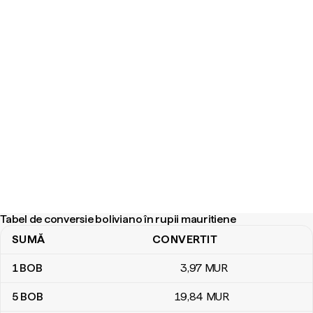
Tabel de conversie boliviano în rupii mauritiene
SUMĂ
CONVERTIT
Tabel de conversie boliviano în rupii mauritiene
1
BOB
3
,97
MUR
5
BOB
19
,84
MUR