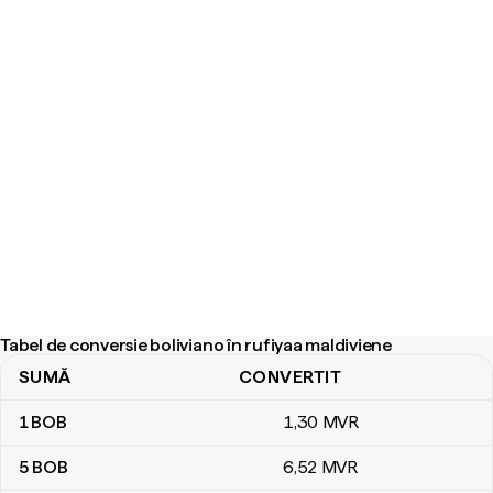
Tabel de conversie boliviano în rufiyaa maldiviene
SUMĂ
CONVERTIT
Tabel de conversie boliviano în rufiyaa maldiviene
1
BOB
1
,30
MVR
5
BOB
6
,52
MVR