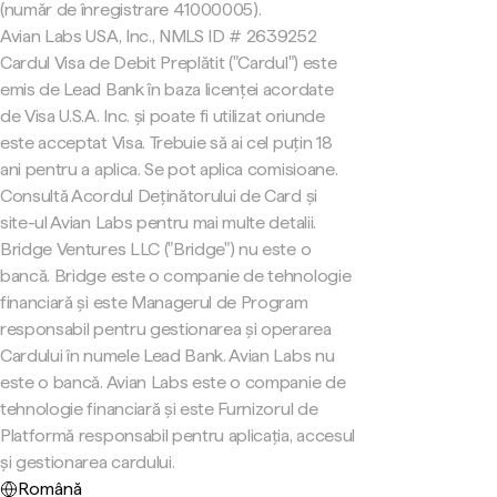
(număr de înregistrare 41000005).
Avian Labs USA, Inc., NMLS ID # 2639252
Cardul Visa de Debit Preplătit ("Cardul") este
emis de Lead Bank în baza licenței acordate
de Visa U.S.A. Inc. și poate fi utilizat oriunde
este acceptat Visa. Trebuie să ai cel puțin 18
ani pentru a aplica. Se pot aplica comisioane.
Consultă Acordul Deținătorului de Card și
site-ul Avian Labs pentru mai multe detalii.
Bridge Ventures LLC ("Bridge") nu este o
bancă. Bridge este o companie de tehnologie
financiară și este Managerul de Program
responsabil pentru gestionarea și operarea
Cardului în numele Lead Bank. Avian Labs nu
este o bancă. Avian Labs este o companie de
tehnologie financiară și este Furnizorul de
Platformă responsabil pentru aplicația, accesul
și gestionarea cardului.
Română