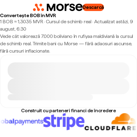
Descarcă
Convertește BOB în MVR
1 BOB ≈ 1,3035 MVR · Cursul de schimb real
·
Actualizat astăzi, 9
august, 6:30
Vede cât valorează 7.000 boliviano în rufiyaa maldiviană la cursul
de schimb real. Trimite bani cu Morse — fără adaosuri ascunse,
fără cursuri inflacionate.
Construit cu parteneri financi de încredere