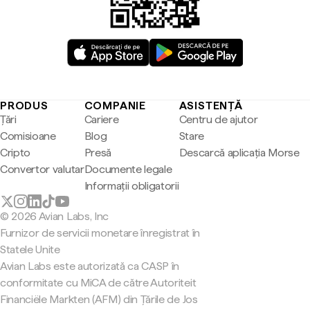
PRODUS
COMPANIE
ASISTENȚĂ
Țări
Cariere
Centru de ajutor
Comisioane
Blog
Stare
Cripto
Presă
Descarcă aplicația Morse
Convertor valutar
Documente legale
Informații obligatorii
© 2026 Avian Labs, Inc
Furnizor de servicii monetare înregistrat în
Statele Unite
Avian Labs este autorizată ca CASP în
conformitate cu MiCA de către Autoriteit
Financiële Markten (AFM) din Țările de Jos