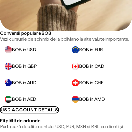
Conversii populare BOB
Vezi cursurile de schimb de la boliviano la alte valute importante.
BOB în USD
BOB în EUR
BOB în GBP
BOB în CAD
BOB în AUD
BOB în CHF
BOB în AED
BOB în AMD
USD ACCOUNT DETAILS
Fii plătit de oriunde
Partajează detaliile contului USD, EUR, MXN și BRL cu clienți și