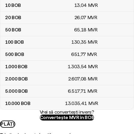
10
BOB
13
,04
MVR
20
BOB
26
,07
MVR
50
BOB
65
,18
MVR
100
BOB
130
,35
MVR
500
BOB
651
,77
MVR
1.000
BOB
1.303
,54
MVR
2.000
BOB
2.607
,08
MVR
5.000
BOB
6.517
,71
MVR
10.000
BOB
13.035
,41
MVR
Vrei să convertești invers?
Convertește MVR în BOB
PLĂȚI