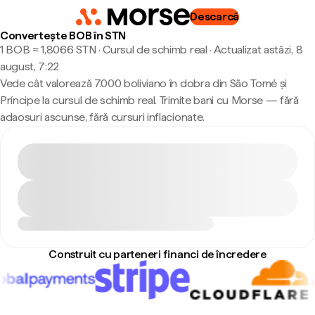
Descarcă
Convertește BOB în STN
1 BOB ≈ 1,8066 STN · Cursul de schimb real
·
Actualizat astăzi, 8
august, 7:22
Vede cât valorează 7.000 boliviano în dobra din São Tomé și
Príncipe la cursul de schimb real. Trimite bani cu Morse — fără
adaosuri ascunse, fără cursuri inflacionate.
Construit cu parteneri financi de încredere