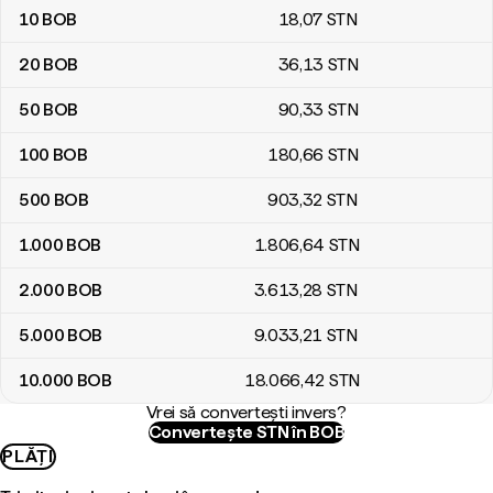
10
BOB
18
,07
STN
20
BOB
36
,13
STN
50
BOB
90
,33
STN
100
BOB
180
,66
STN
500
BOB
903
,32
STN
1.000
BOB
1.806
,64
STN
2.000
BOB
3.613
,28
STN
5.000
BOB
9.033
,21
STN
10.000
BOB
18.066
,42
STN
Vrei să convertești invers?
Convertește STN în BOB
PLĂȚI