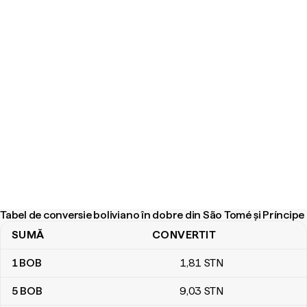
Tabel de conversie boliviano în dobre din São Tomé și Príncipe
SUMĂ
CONVERTIT
Tabel de conversie boliviano în dobre din São Tomé și Príncipe
1
BOB
1
,81
STN
5
BOB
9
,03
STN