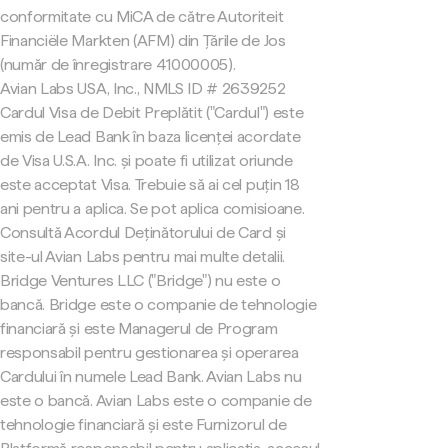
conformitate cu MiCA de către Autoriteit
Financiële Markten (AFM) din Țările de Jos
(număr de înregistrare 41000005).
Avian Labs USA, Inc., NMLS ID # 2639252
Cardul Visa de Debit Preplătit ("Cardul") este
emis de Lead Bank în baza licenței acordate
de Visa U.S.A. Inc. și poate fi utilizat oriunde
este acceptat Visa. Trebuie să ai cel puțin 18
ani pentru a aplica. Se pot aplica comisioane.
Consultă Acordul Deținătorului de Card și
site-ul Avian Labs pentru mai multe detalii.
Bridge Ventures LLC ("Bridge") nu este o
bancă. Bridge este o companie de tehnologie
financiară și este Managerul de Program
responsabil pentru gestionarea și operarea
Cardului în numele Lead Bank. Avian Labs nu
este o bancă. Avian Labs este o companie de
tehnologie financiară și este Furnizorul de