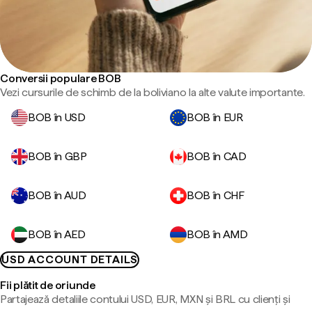
Conversii populare BOB
Vezi cursurile de schimb de la boliviano la alte valute importante.
BOB în USD
BOB în EUR
BOB în GBP
BOB în CAD
BOB în AUD
BOB în CHF
BOB în AED
BOB în AMD
USD ACCOUNT DETAILS
Fii plătit de oriunde
Partajează detaliile contului USD, EUR, MXN și BRL cu clienți și