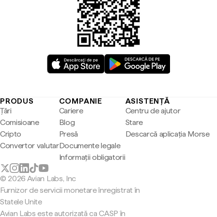
PRODUS
COMPANIE
ASISTENȚĂ
Țări
Cariere
Centru de ajutor
Comisioane
Blog
Stare
Cripto
Presă
Descarcă aplicația Morse
Convertor valutar
Documente legale
Informații obligatorii
© 2026 Avian Labs, Inc
Furnizor de servicii monetare înregistrat în
Statele Unite
Avian Labs este autorizată ca CASP în