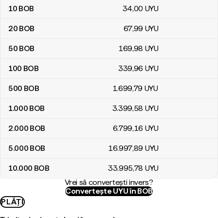
10
BOB
34
,00
UYU
20
BOB
67
,99
UYU
50
BOB
169
,98
UYU
100
BOB
339
,96
UYU
500
BOB
1.699
,79
UYU
1.000
BOB
3.399
,58
UYU
2.000
BOB
6.799
,16
UYU
5.000
BOB
16.997
,89
UYU
10.000
BOB
33.995
,78
UYU
Vrei să convertești invers?
Convertește UYU în BOB
PLĂȚI