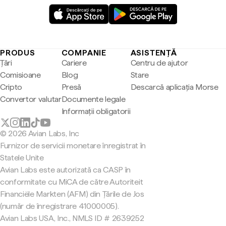
PRODUS
COMPANIE
ASISTENȚĂ
Țări
Cariere
Centru de ajutor
Comisioane
Blog
Stare
Cripto
Presă
Descarcă aplicația Morse
Convertor valutar
Documente legale
Informații obligatorii
© 2026 Avian Labs, Inc
Furnizor de servicii monetare înregistrat în
Statele Unite
Avian Labs este autorizată ca CASP în
conformitate cu MiCA de către Autoriteit
Financiële Markten (AFM) din Țările de Jos
(număr de înregistrare 41000005).
Avian Labs USA, Inc., NMLS ID # 2639252