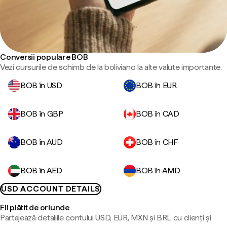
Conversii populare BOB
Vezi cursurile de schimb de la boliviano la alte valute importante.
BOB în USD
BOB în EUR
BOB în GBP
BOB în CAD
BOB în AUD
BOB în CHF
BOB în AED
BOB în AMD
USD ACCOUNT DETAILS
Fii plătit de oriunde
Partajează detaliile contului USD, EUR, MXN și BRL cu clienți și