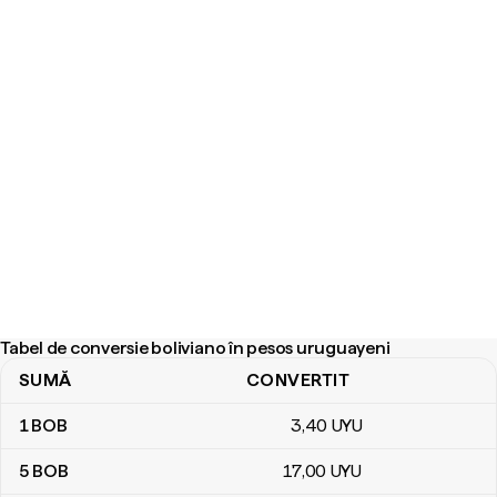
Tabel de conversie boliviano în pesos uruguayeni
SUMĂ
CONVERTIT
Tabel de conversie boliviano în pesos uruguayeni
1
BOB
3
,40
UYU
5
BOB
17
,00
UYU