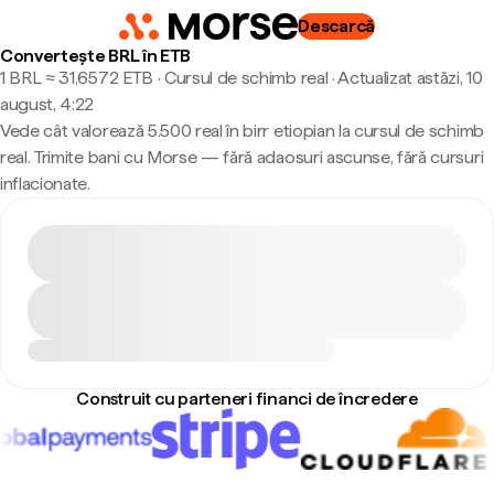
Descarcă
Convertește BRL în ETB
1 BRL ≈ 31,6572 ETB · Cursul de schimb real
·
Actualizat astăzi, 10
august, 4:22
Vede cât valorează 5.500 real în birr etiopian la cursul de schimb
real. Trimite bani cu Morse — fără adaosuri ascunse, fără cursuri
inflacionate.
Construit cu parteneri financi de încredere