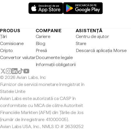
PRODUS
COMPANIE
ASISTENȚĂ
Țări
Cariere
Centru de ajutor
Comisioane
Blog
Stare
Cripto
Presă
Descarcă aplicația Morse
Convertor valutar
Documente legale
Informații obligatorii
© 2026 Avian Labs, Inc
Furnizor de servicii monetare înregistrat în
Statele Unite
Avian Labs este autorizată ca CASP în
conformitate cu MiCA de către Autoriteit
Financiële Markten (AFM) din Țările de Jos
(număr de înregistrare 41000005).
Avian Labs USA, Inc., NMLS ID # 2639252