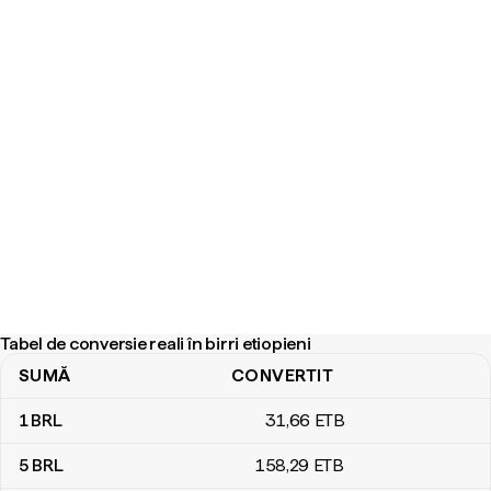
Tabel de conversie reali în birri etiopieni
SUMĂ
CONVERTIT
Tabel de conversie reali în birri etiopieni
1
BRL
31
,66
ETB
5
BRL
158
,29
ETB