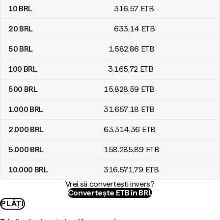
10
BRL
316
,57
ETB
20
BRL
633
,14
ETB
50
BRL
1.582
,86
ETB
100
BRL
3.165
,72
ETB
500
BRL
15.828
,59
ETB
1.000
BRL
31.657
,18
ETB
2.000
BRL
63.314
,36
ETB
5.000
BRL
158.285
,89
ETB
10.000
BRL
316.571
,79
ETB
Vrei să convertești invers?
Convertește ETB în BRL
PLĂȚI