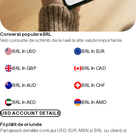
Conversii populare BRL
Vezi cursurile de schimb de la reali la alte valute importante.
BRL în USD
BRL în EUR
BRL în GBP
BRL în CAD
BRL în AUD
BRL în CHF
BRL în AED
BRL în AMD
USD ACCOUNT DETAILS
Fii plătit de oriunde
Partajează detaliile contului USD, EUR, MXN și BRL cu clienți și