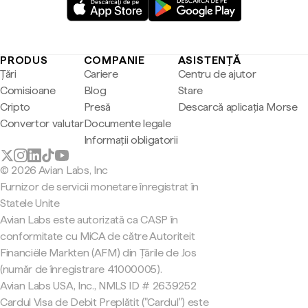
PRODUS
COMPANIE
ASISTENȚĂ
Țări
Cariere
Centru de ajutor
Comisioane
Blog
Stare
Cripto
Presă
Descarcă aplicația Morse
Convertor valutar
Documente legale
Informații obligatorii
© 2026 Avian Labs, Inc
Furnizor de servicii monetare înregistrat în
Statele Unite
Avian Labs este autorizată ca CASP în
conformitate cu MiCA de către Autoriteit
Financiële Markten (AFM) din Țările de Jos
(număr de înregistrare 41000005).
Avian Labs USA, Inc., NMLS ID # 2639252
Cardul Visa de Debit Preplătit ("Cardul") este