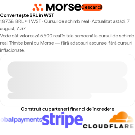
Descarcă
Convertește BRL în WST
1,8738 BRL ≈ 1 WST · Cursul de schimb real
·
Actualizat astăzi, 7
august, 7:37
Vede cât valorează 5.500 real în tala samoană la cursul de schimb
real. Trimite bani cu Morse — fără adaosuri ascunse, fără cursuri
inflacionate.
Construit cu parteneri financi de încredere