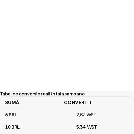
Tabel de conversie reali în tala samoane
SUMĂ
CONVERTIT
Tabel de conversie reali în tala samoane
5
BRL
2
,67
WST
10
BRL
5
,34
WST