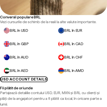
Conversii populare BRL
Vezi cursurile de schimb de la reali la alte valute importante.
BRL în USD
BRL în EUR
BRL în GBP
BRL în CAD
BRL în AUD
BRL în CHF
BRL în AED
BRL în AMD
USD ACCOUNT DETAILS
Fii plătit de oriunde
Partajează detaliile contului USD, EUR, MXN și BRL cu clienți și
plăți de la angajatori pentru a fi plătit ca local, în oricare parte a
lumii.