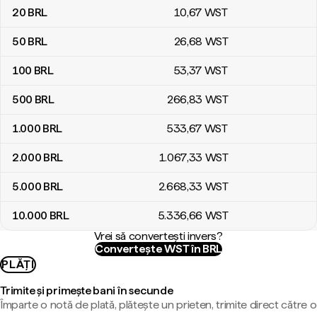
20
BRL
10
,67
WST
50
BRL
26
,68
WST
100
BRL
53
,37
WST
500
BRL
266
,83
WST
1.000
BRL
533
,67
WST
2.000
BRL
1.067
,33
WST
5.000
BRL
2.668
,33
WST
10.000
BRL
5.336
,66
WST
Vrei să convertești invers?
Convertește WST în BRL
PLĂȚI
Trimite și primește bani în secunde
Împarte o notă de plată, plătește un prieten, trimite direct către o