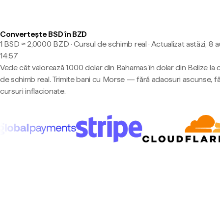
Convertește BSD în BZD
1 BSD ≈ 2,0000 BZD · Cursul de schimb real
·
Actualizat astăzi, 8 
14:57
Vede cât valorează 1.000 dolar din Bahamas în dolar din Belize la 
de schimb real. Trimite bani cu Morse — fără adaosuri ascunse, f
cursuri inflacionate.