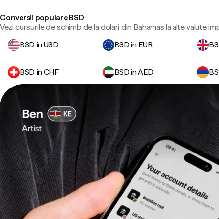
Conversii populare BSD
Vezi cursurile de schimb de la dolari din Bahamas la alte valute im
BSD în USD
BSD în EUR
BS
BSD în CHF
BSD în AED
BS