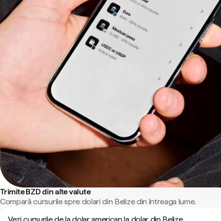
Trimite BZD din alte valute
Compară cursurile spre dolari din Belize din întreaga lume.
Vezi cursurile de la dolar american la dolar din Belize