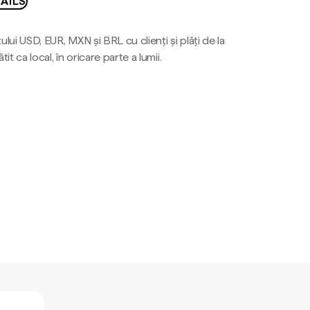
AILS
ului USD, EUR, MXN și BRL cu clienți și plăți de la
tit ca local, în oricare parte a lumii.