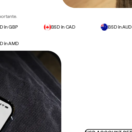
portante.
D în GBP
BSD în CAD
BSD în AUD
D în AMD