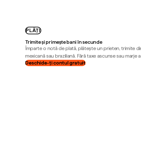
PLĂȚI
Trimite și primește bani în secunde
Împarte o notă de plată, plătește un prieten, trimite d
mexicană sau braziliană. Fără taxe ascunse sau marje 
Deschide-ți contul gratuit