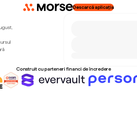
Descarcă aplicația
august,
cursul
ără
Construit cu parteneri financi de încredere