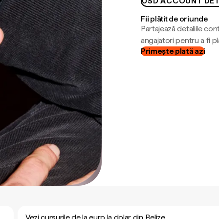
USD ACCOUNT DET
Fii plătit de oriunde
Partajează detaliile cont
angajatori pentru a fi plă
Primește plată azi
Vezi cursurile de la euro la dolar din Belize