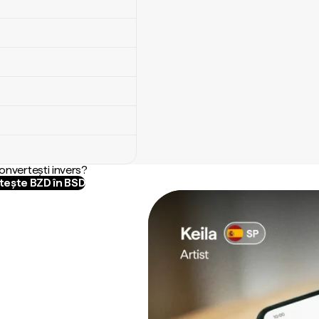
convertești invers?
ește BZD în BSD