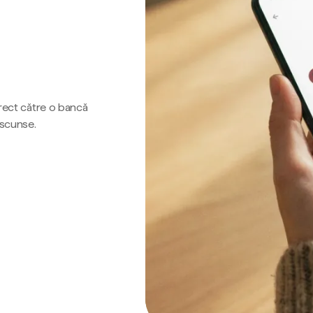
irect către o bancă
ascunse.