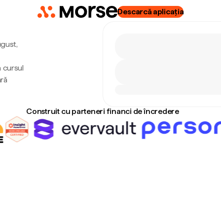
Descarcă aplicația
ugust,
a cursul
ără
Construit cu parteneri financi de încredere