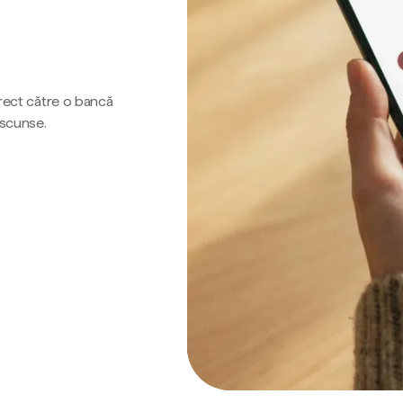
irect către o bancă
ascunse.