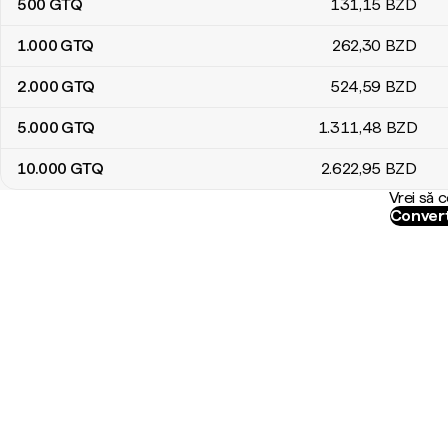
500
GTQ
131
,15
BZD
1.000
GTQ
262
,30
BZD
2.000
GTQ
524
,59
BZD
5.000
GTQ
1.311
,48
BZD
10.000
GTQ
2.622
,95
BZD
Vrei să 
Convert