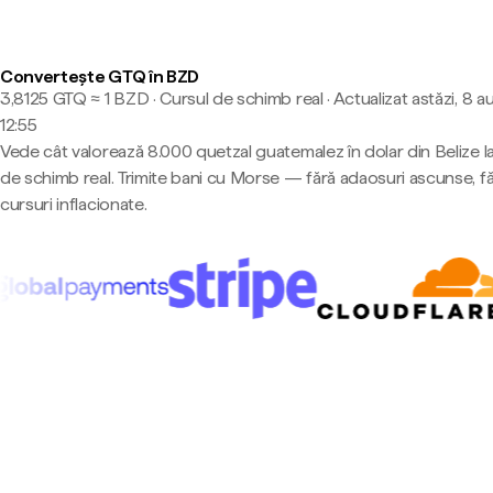
Convertește GTQ în BZD
3,8125 GTQ ≈ 1 BZD · Cursul de schimb real
·
Actualizat astăzi, 8 a
12:55
Vede cât valorează 8.000 quetzal guatemalez în dolar din Belize l
de schimb real. Trimite bani cu Morse — fără adaosuri ascunse, f
cursuri inflacionate.