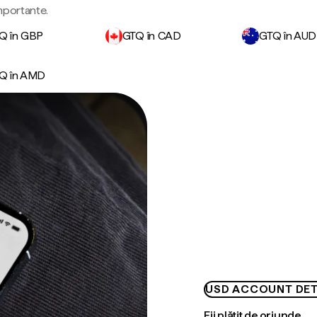
importante.
Q în GBP
GTQ în CAD
GTQ în AUD
Q în AMD
USD ACCOUNT DET
Fii plătit de oriunde