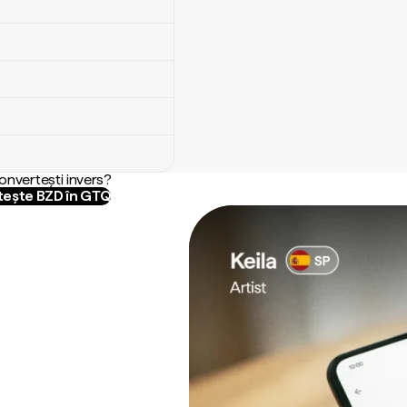
convertești invers?
ește BZD în GTQ