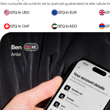
Vezi cursurile de schimb de la quetzali guatemalezi la alte valute 
GTQ în USD
GTQ în EUR
GT
GTQ în CHF
GTQ în AED
GT