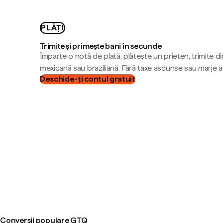
PLĂȚI
Trimite și primește bani în secunde
Împarte o notă de plată, plătește un prieten, trimite d
mexicană sau braziliană. Fără taxe ascunse sau marje 
Deschide-ți contul gratuit
Conversii populare GTQ