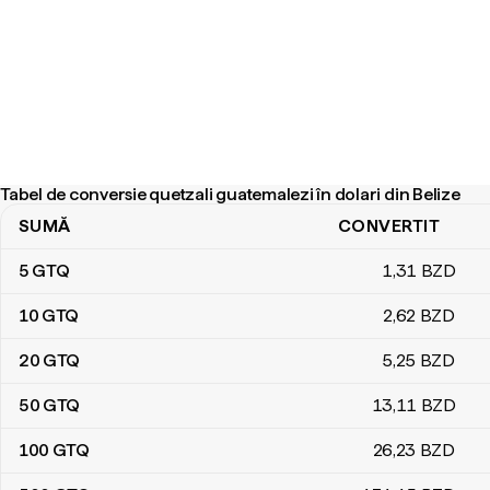
Tabel de conversie quetzali guatemalezi în dolari din Belize
SUMĂ
CONVERTIT
Tabel de conversie quetzali guatemalezi în dolari din Belize
5
GTQ
1
,31
BZD
10
GTQ
2
,62
BZD
20
GTQ
5
,25
BZD
50
GTQ
13
,11
BZD
100
GTQ
26
,23
BZD