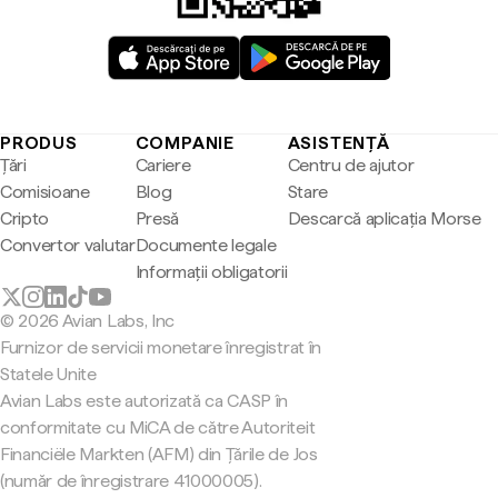
PRODUS
COMPANIE
ASISTENȚĂ
Țări
Cariere
Centru de ajutor
Comisioane
Blog
Stare
Cripto
Presă
Descarcă aplicația Morse
Convertor valutar
Documente legale
Informații obligatorii
© 2026 Avian Labs, Inc
Furnizor de servicii monetare înregistrat în
Statele Unite
Avian Labs este autorizată ca CASP în
conformitate cu MiCA de către Autoriteit
Financiële Markten (AFM) din Țările de Jos
(număr de înregistrare 41000005).