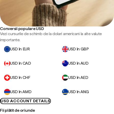
Conversii populare USD
Vezi cursurile de schimb de la dolari americani la alte valute
importante.
USD în EUR
USD în GBP
USD în CAD
USD în AUD
USD în CHF
USD în AED
USD în AMD
USD în ANG
USD ACCOUNT DETAILS
Fii plătit de oriunde