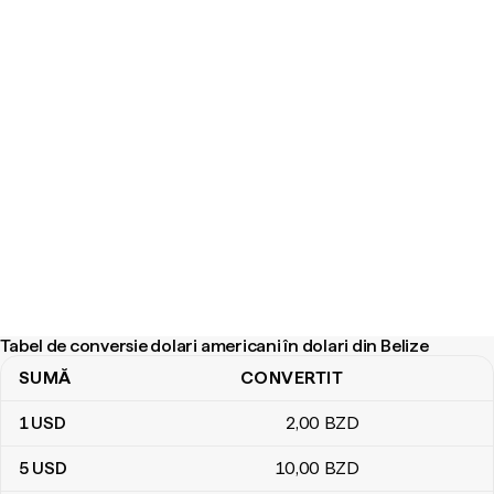
Tabel de conversie dolari americani în dolari din Belize
SUMĂ
CONVERTIT
Tabel de conversie dolari americani în dolari din Belize
1
USD
2
,00
BZD
5
USD
10
,00
BZD