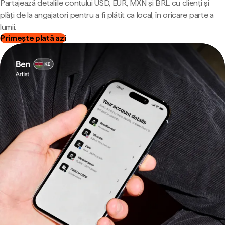
Partajează detaliile contului USD, EUR, MXN și BRL cu clienți și
plăți de la angajatori pentru a fi plătit ca local, în oricare parte a
lumii.
Primește plată azi