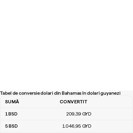
Tabel de conversie dolari din Bahamas în dolari guyanezi
SUMĂ
CONVERTIT
Tabel de conversie dolari din Bahamas în dolari guyanezi
1
BSD
209
,39
GYD
5
BSD
1.046
,95
GYD