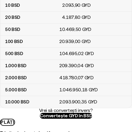
10
BSD
2.093
,90
GYD
20
BSD
4.187
,80
GYD
50
BSD
10.469
,50
GYD
100
BSD
20.939
,00
GYD
500
BSD
104.695
,02
GYD
1.000
BSD
209.390
,04
GYD
2.000
BSD
418.780
,07
GYD
5.000
BSD
1.046.950
,18
GYD
10.000
BSD
2.093.900
,35
GYD
Vrei să convertești invers?
Convertește GYD în BSD
PLĂȚI