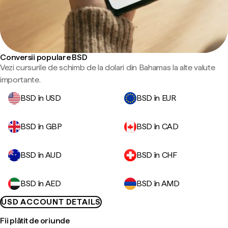
Conversii populare BSD
Vezi cursurile de schimb de la dolari din Bahamas la alte valute
importante.
BSD în USD
BSD în EUR
BSD în GBP
BSD în CAD
BSD în AUD
BSD în CHF
BSD în AED
BSD în AMD
USD ACCOUNT DETAILS
Fii plătit de oriunde