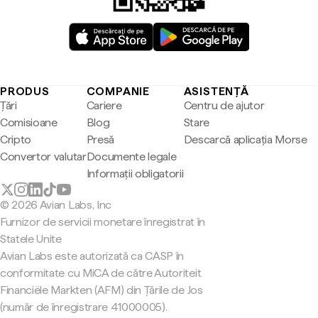
PRODUS
COMPANIE
ASISTENȚĂ
Țări
Cariere
Centru de ajutor
Comisioane
Blog
Stare
Cripto
Presă
Descarcă aplicația Morse
Convertor valutar
Documente legale
Informații obligatorii
© 2026 Avian Labs, Inc
Furnizor de servicii monetare înregistrat în
Statele Unite
Avian Labs este autorizată ca CASP în
conformitate cu MiCA de către Autoriteit
Financiële Markten (AFM) din Țările de Jos
(număr de înregistrare 41000005).