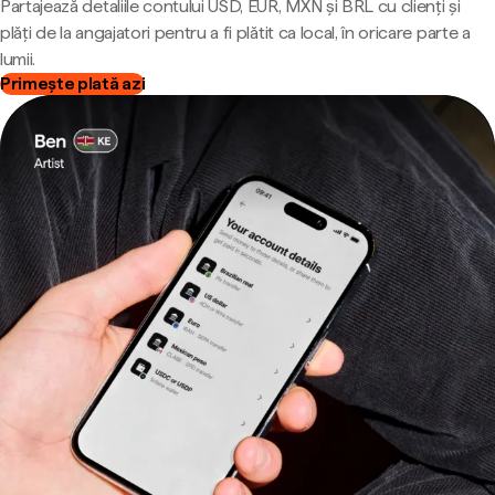
Partajează detaliile contului USD, EUR, MXN și BRL cu clienți și
plăți de la angajatori pentru a fi plătit ca local, în oricare parte a
lumii.
Primește plată azi