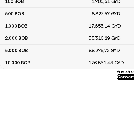
100
BOB
1.765
,51
GYD
500
BOB
8.827
,57
GYD
1.000
BOB
17.655
,14
GYD
2.000
BOB
35.310
,29
GYD
5.000
BOB
88.275
,72
GYD
10.000
BOB
176.551
,43
GYD
Vrei să 
Convert