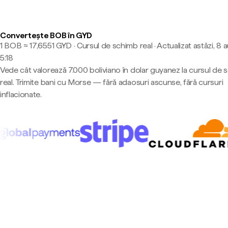
Convertește BOB în GYD
1 BOB ≈ 17,6551 GYD · Cursul de schimb real
·
Actualizat astăzi, 8 
5:18
Vede cât valorează 7.000 boliviano în dolar guyanez la cursul de 
real. Trimite bani cu Morse — fără adaosuri ascunse, fără cursuri
inflacionate.