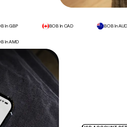
B în GBP
BOB în CAD
BOB în AU
B în AMD