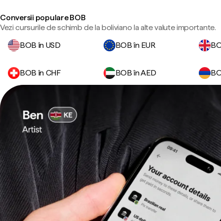
Conversii populare BOB
Vezi cursurile de schimb de la boliviano la alte valute importante.
BOB în USD
BOB în EUR
BO
BOB în CHF
BOB în AED
BO