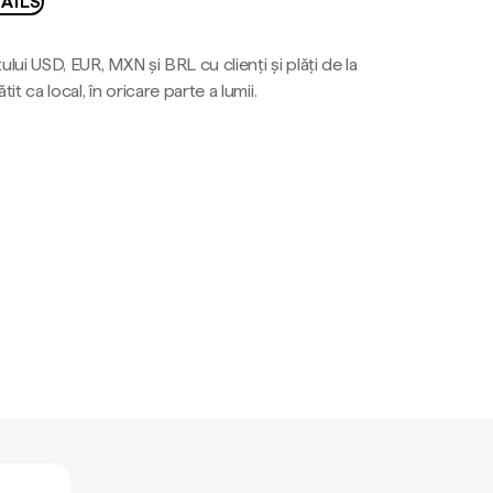
AILS
ului USD, EUR, MXN și BRL cu clienți și plăți de la
tit ca local, în oricare parte a lumii.