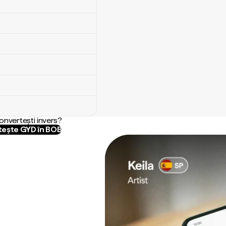
convertești invers?
ește GYD în BOB