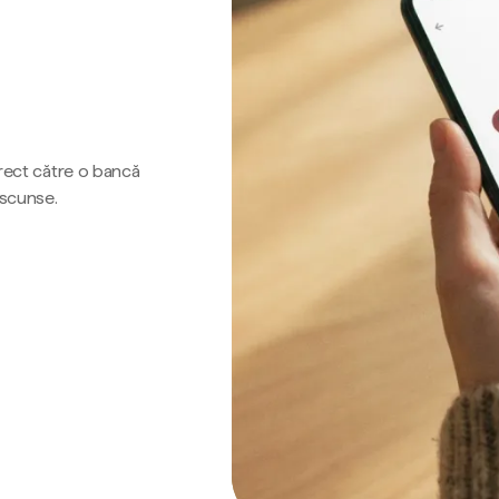
irect către o bancă
ascunse.