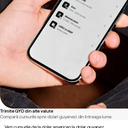
Trimite GYD din alte valute
Compară cursurile spre dolari guyanezi din întreaga lume.
Vezi cursurile de la dolar american la dolar guyanez