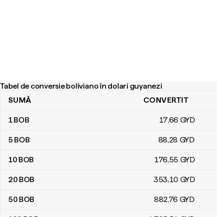
Tabel de conversie boliviano în dolari guyanezi
SUMĂ
CONVERTIT
Tabel de conversie boliviano în dolari guyanezi
1
BOB
17
,66
GYD
5
BOB
88
,28
GYD
10
BOB
176
,55
GYD
20
BOB
353
,10
GYD
50
BOB
882
,76
GYD