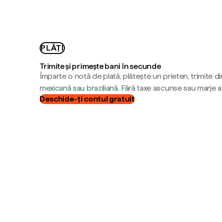
PLĂȚI
Trimite și primește bani în secunde
Împarte o notă de plată, plătește un prieten, trimite d
mexicană sau braziliană. Fără taxe ascunse sau marje 
Deschide-ți contul gratuit