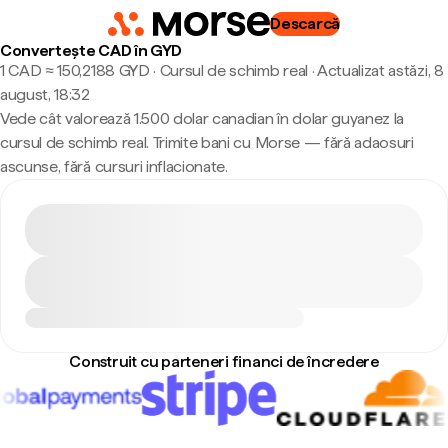
Descarcă
Convertește CAD în GYD
1 CAD ≈ 150,2188 GYD · Cursul de schimb real
·
Actualizat astăzi, 8
august, 18:32
Vede cât valorează 1.500 dolar canadian în dolar guyanez la
cursul de schimb real. Trimite bani cu Morse — fără adaosuri
ascunse, fără cursuri inflacionate.
Construit cu parteneri financi de încredere