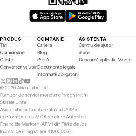
PRODUS
COMPANIE
ASISTENȚĂ
Țări
Cariere
Centru de ajutor
Comisioane
Blog
Stare
Cripto
Presă
Descarcă aplicația Morse
Convertor valutar
Documente legale
Informații obligatorii
© 2026 Avian Labs, Inc
Furnizor de servicii monetare înregistrat în
Statele Unite
Avian Labs este autorizată ca CASP în
conformitate cu MiCA de către Autoriteit
Financiële Markten (AFM) din Țările de Jos
(număr de înregistrare 41000005).