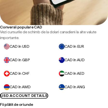
Conversii populare CAD
Vezi cursurile de schimb de la dolari canadieni la alte valute
importante.
CAD în USD
CAD în EUR
CAD în GBP
CAD în AUD
CAD în CHF
CAD în AED
CAD în AMD
CAD în ANG
USD ACCOUNT DETAILS
Fii plătit de oriunde