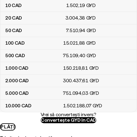
10
CAD
1.502
,19
GYD
20
CAD
3.004
,38
GYD
50
CAD
7.510
,94
GYD
100
CAD
15.021
,88
GYD
500
CAD
75.109
,40
GYD
1.000
CAD
150.218
,81
GYD
2.000
CAD
300.437
,61
GYD
5.000
CAD
751.094
,03
GYD
10.000
CAD
1.502.188
,07
GYD
Vrei să convertești invers?
Convertește GYD în CAD
PLĂȚI