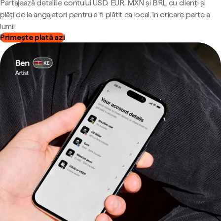
Partajează detaliile contului USD, EUR, MXN și BRL cu clienți și
plăți de la angajatori pentru a fi plătit ca local, în oricare parte a
lumii.
Primește plată azi