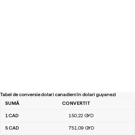
Tabel de conversie dolari canadieni în dolari guyanezi
SUMĂ
CONVERTIT
Tabel de conversie dolari canadieni în dolari guyanezi
1
CAD
150
,22
GYD
5
CAD
751
,09
GYD