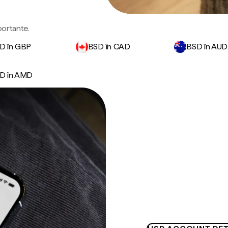
portante.
D în GBP
BSD în CAD
BSD în AUD
D în AMD