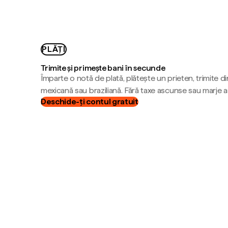
PLĂȚI
Trimite și primește bani în secunde
Împarte o notă de plată, plătește un prieten, trimite d
mexicană sau braziliană. Fără taxe ascunse sau marje 
Deschide-ți contul gratuit