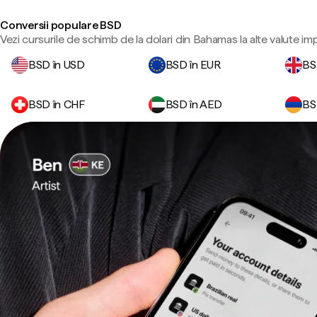
Conversii populare BSD
Vezi cursurile de schimb de la dolari din Bahamas la alte valute im
BSD în USD
BSD în EUR
BS
BSD în CHF
BSD în AED
BS