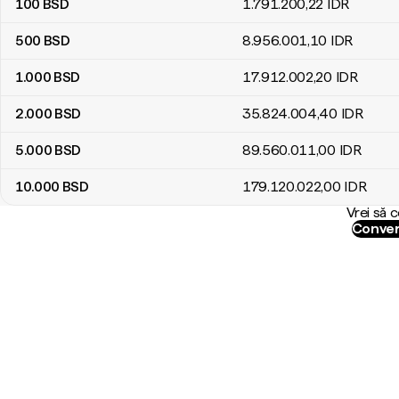
100
BSD
1.791.200
,22
IDR
500
BSD
8.956.001
,10
IDR
1.000
BSD
17.912.002
,20
IDR
2.000
BSD
35.824.004
,40
IDR
5.000
BSD
89.560.011
,00
IDR
10.000
BSD
179.120.022
,00
IDR
Vrei să 
Conver