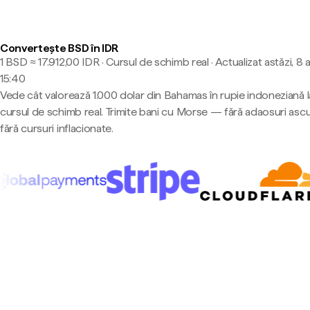
Convertește BSD în IDR
1 BSD ≈ 17.912,00 IDR · Cursul de schimb real
·
Actualizat astăzi, 8 
15:40
Vede cât valorează 1.000 dolar din Bahamas în rupie indoneziană l
cursul de schimb real. Trimite bani cu Morse — fără adaosuri asc
fără cursuri inflacionate.