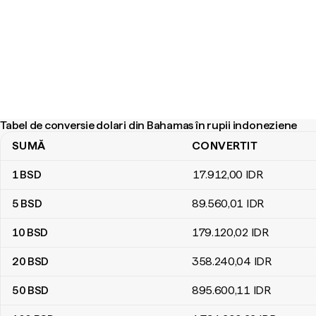
Tabel de conversie dolari din Bahamas în rupii indoneziene
SUMĂ
CONVERTIT
Tabel de conversie dolari din Bahamas în rupii indoneziene
1
BSD
17.912
,00
IDR
5
BSD
89.560
,01
IDR
10
BSD
179.120
,02
IDR
20
BSD
358.240
,04
IDR
50
BSD
895.600
,11
IDR