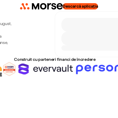
Descarcă aplicația
august,
a
unse,
Construit cu parteneri financi de încredere