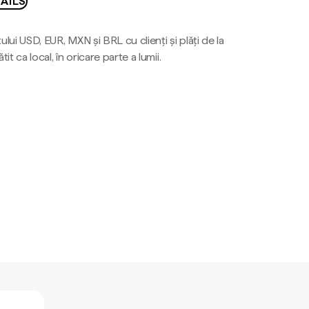
AILS
ului USD, EUR, MXN și BRL cu clienți și plăți de la
tit ca local, în oricare parte a lumii.