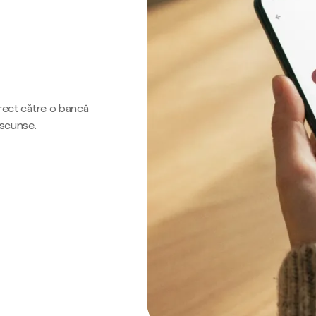
irect către o bancă
ascunse.