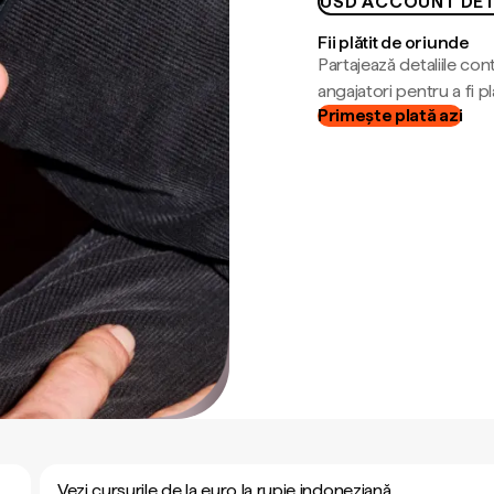
USD ACCOUNT DET
Fii plătit de oriunde
Partajează detaliile cont
angajatori pentru a fi plă
Primește plată azi
Vezi cursurile de la euro la rupie indoneziană