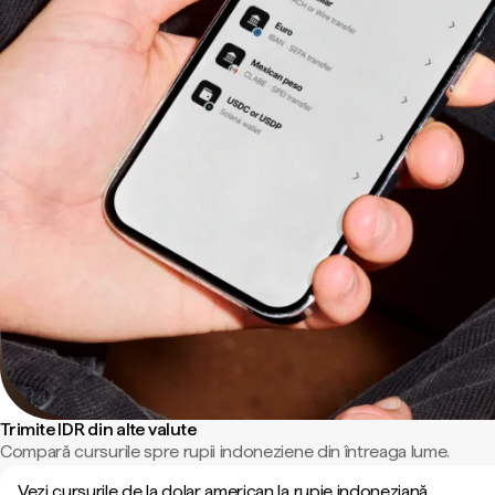
Trimite IDR din alte valute
Compară cursurile spre rupii indoneziene din întreaga lume.
Vezi cursurile de la dolar american la rupie indoneziană