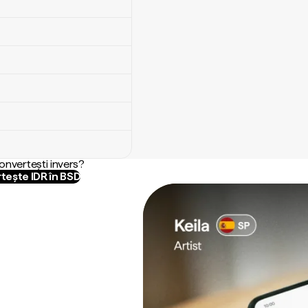
convertești invers?
tește IDR în BSD