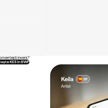
convertești invers?
ește KES în BWP