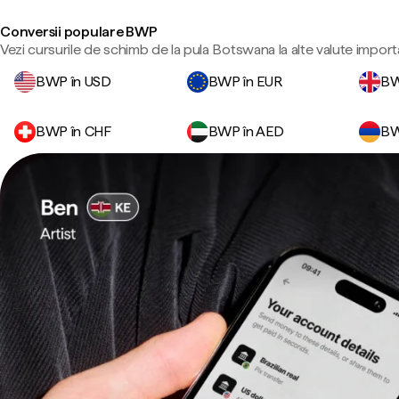
Conversii populare BWP
Vezi cursurile de schimb de la pula Botswana la alte valute import
BWP în USD
BWP în EUR
BW
BWP în CHF
BWP în AED
BW