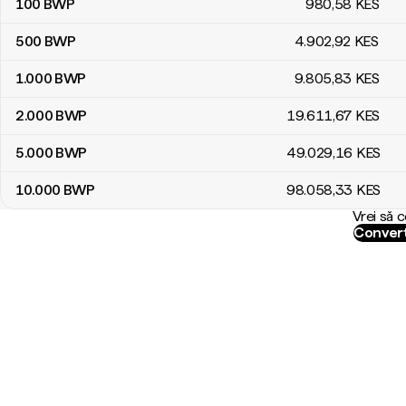
100
BWP
980
,58
KES
500
BWP
4.902
,92
KES
1.000
BWP
9.805
,83
KES
2.000
BWP
19.611
,67
KES
5.000
BWP
49.029
,16
KES
10.000
BWP
98.058
,33
KES
Vrei să 
Convert