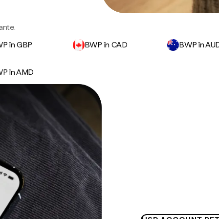
ante.
P în GBP
BWP în CAD
BWP în AU
P în AMD