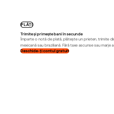
PLĂȚI
Trimite și primește bani în secunde
Împarte o notă de plată, plătește un prieten, trimite d
mexicană sau braziliană. Fără taxe ascunse sau marje 
Deschide-ți contul gratuit