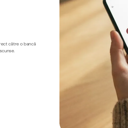
irect către o bancă
ascunse.