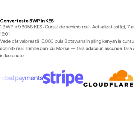
Convertește BWP în KES
1 BWP ≈ 9,8058 KES · Cursul de schimb real
·
Actualizat astăzi, 7 
16:01
Vede cât valorează 13.000 pula Botswana în șiling kenyan la cursu
schimb real. Trimite bani cu Morse — fără adaosuri ascunse, fără 
inflacionate.