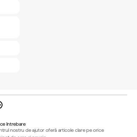
ce întrebare
trul nostru de ajutor oferă articole clare pe orice